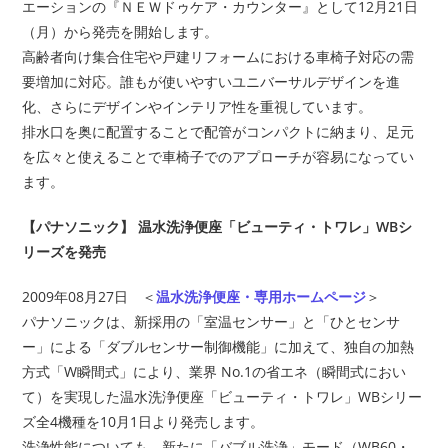
エーションの『ＮＥＷドゥケア・カウンター』として12月21日
（月）から発売を開始します。
高齢者向け集合住宅や戸建リフォームにおける車椅子対応の需
要増加に対応。誰もが使いやすいユニバーサルデザインを進
化、さらにデザインやインテリア性を重視しています。
排水口を奥に配置することで配管がコンパクトに納まり、足元
を広々と使えることで車椅子でのアプローチが容易になってい
ます。
【パナソニック】 温水洗浄便座「ビューティ・トワレ」WBシ
リーズを発売
2009年08月27日 ＜
温水洗浄便座・専用ホームページ
＞
パナソニックは、新採用の「室温センサー」と「ひとセンサ
ー」による「ダブルセンサー制御機能」に加えて、独自の加熱
方式「W瞬間式」により、業界 No.1の省エネ（瞬間式におい
て）を実現した温水洗浄便座「ビューティ・トワレ」WBシリー
ズ全4機種を10月1日より発売します。
洗浄性能についても、新たに「バブル洗浄」モード（WB60・