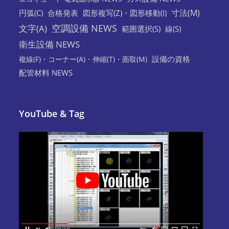
寸法(M)
円弧(C)
合格発表
図形複写(Z)・図形移動(I)
空調設備 NEWS
文字(A)
範囲選択(S)
線(S)
衛生設備 NEWS
設備の資格
複線(F)・コーナー(A)・伸縮(T)・面取(M)
配管材料 NEWS
YouTube & Tag