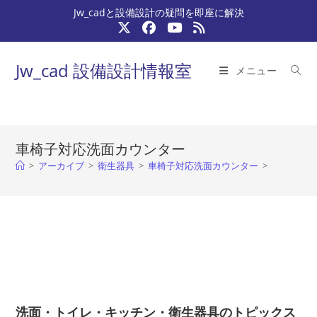
コ
Jw_cadと設備設計の疑問を即座に解決
ン
テ
ン
Jw_cad 設備設計情報室
メニュー
ツ
へ
ス
キ
車椅子対応洗面カウンター
ッ
>
アーカイブ
>
衛生器具
>
車椅子対応洗面カウンター
>
プ
洗面・トイレ・キッチン・衛生器具のトピックス