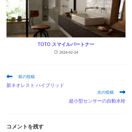
TOTO スマイルパートナー
2024-02-24
そ
前の投稿
の
新ネオレスト ハイブリッド
他
次の投稿
の
記
超小型センサーの自動水栓
事
を
読
む
コメントを残す