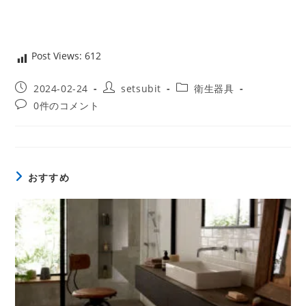
Post Views:
612
投
投
投
2024-02-24
setsubit
衛生器具
稿
稿
稿
投
0件のコメント
公
者:
カ
稿
開
テ
コ
日:
ゴ
メ
リ
ン
ー:
ト:
おすすめ