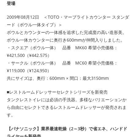
登場
2009年08月12日 ＜TOTO・マーブライトカウンター スタンダ
ード（ボウル一体タイプ）＞
ボウルとカウンターの一体感を追求した完成度の高い造形美。
ボウル一体カウンターに奥行き600mmが仲間入りしました。
・スクエア（ボウル一体） 品番 MK60 希望小売価格：
¥421,500（¥442.575）
・サークル（ボウル一体） 品番 MC60 希望小売価格：
¥119,000（¥124,950）
共にサイズは、奥行：600mm × 間口：最大3150mm
■レストルームドレッサーセレクトシリーズを新発売
タンクレストイレには必須の手洗器。多様なバリエーションか
ら自由にセレクトできるレストルームドレッサーが発売されま
す。
【パナソニック】業界最速乾燥（2～3秒）で省エネ、ハンドド
ライヤーを新発売