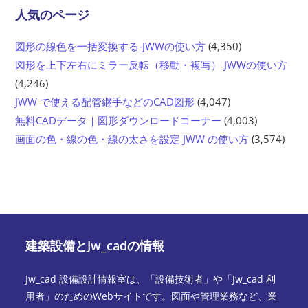
人気のページ
図形の線色を一括変換する-JWWの使い方
(4,350)
図形を上下左右にミラー反転（移動・複写） JWWの使い方
(4,246)
JWW で使える配管継手などのCAD図形
(4,047)
無料CADデータ｜図形ダウンロードコーナー
(4,003)
画面の色・線の色・線の太さを設定 JWW の使い方
(3,574)
建築設備とJw_cadの情報
Jw_cad 設備設計情報室は、「設備技術者」や「Jw_cad 利
用者」のためのWebサイトです。図面や管理業務など、業