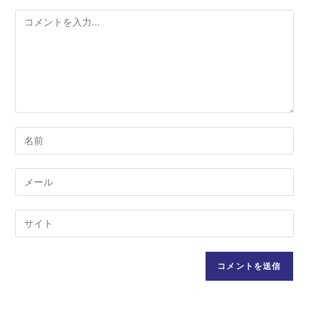
コ
メ
ン
ト
コ
メ
ン
メ
ト
ー
す
ル
Web
る
ア
サ
名
ド
イ
前
レ
ト
ま
ス
の
た
を
URL
は