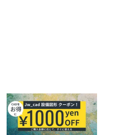
入
を
ユ
力
入
ー
し
力
ザ
て
し
ー
コ
て
名
メ
く
を
ン
だ
入
ト
さ
力
い。
し
(任
て
意)
く
だ
さ
い