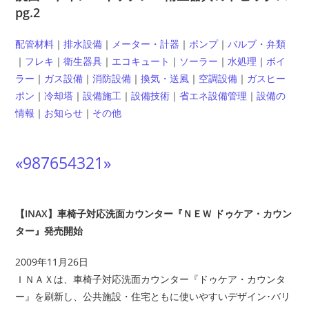
pg.2
配管材料
｜
排水設備
｜
メーター・計器
｜
ポンプ
｜
バルブ・弁類
｜
フレキ
｜
衛生器具
｜
エコキュート
｜
ソーラー
｜
水処理
｜
ボイ
ラー
｜
ガス設備
｜
消防設備
｜
換気・送風
｜
空調設備
｜
ガスヒー
ポン
｜
冷却塔
｜
設備施工
｜
設備技術
｜
省エネ設備管理
｜
設備の
情報
｜
お知らせ
｜
その他
«
9
8
7
6
5
4
3
2
1
»
【INAX】車椅子対応洗面カウンター『ＮＥＷ ドゥケア・カウン
ター』発売開始
2009年11月26日
ＩＮＡＸは、車椅子対応洗面カウンター『ドゥケア・カウンタ
ー』を刷新し、公共施設・住宅ともに使いやすいデザイン･バリ