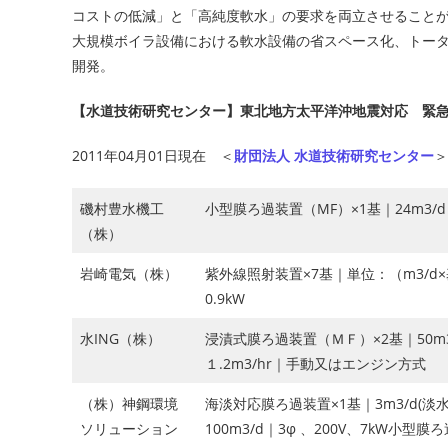
コストの低減」と「高純度軟水」の要求を両立させること
大規模ボイラ設備における軟水設備の省スペース化、トー
開発。
【水道技術研究センター】東北地方太平洋沖地震対応 緊
2011年04月01日現在 ＜
財団法人 水道技術研究センター
＞
磯村豊水機工
小型膜ろ過装置（MF）×1基｜24m3/
（株）
岩崎電気（株）
紫外線照射装置×7基｜単位：（m3/d×基）32
0.9kW
水ING（株）
浸漬式膜ろ過装置（ＭＦ）×2基｜50m3
１.2m3/hr｜手動又はエンジン方式
（株）神鋼環境
海淡対応膜ろ過装置×1基｜3m3/d(淡水)
ソリューション
100m3/d｜3φ 、200V、7kW小型膜ろ