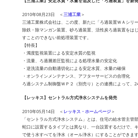
【三浦工業】安定水質・水量を追及した「ろ過装置」を新
2010年08月23日 ＜
三浦工業
＞
三浦工業株式会社は、この度、新たに「ろ過装置ＷＡシリー
除鉄・除マンガン装置、砂ろ過装置、活性炭ろ過装置をは
すことのできない前処理装置です。
【特長】
・濁度監視装置による安定水質の監視
・流量、ろ過層差圧監視による処理水量の安定化
・逆洗流量の自動適切化による安定水質、水量の確保
・オンラインメンテナンス、アフターサービスの合理化
ろ過システム制御盤ＷＰ２（別売り）との連携によって、2
【レッキス】セントラル方式浄水システムを発売
2010年05月14日 ＜
レッキス・ホームページ
＞
「セントラル方式浄水システム」とは、住宅の給水管主管部
蛇口に設置するタイプとは異なり、一台設置するだけで、
で使う水すべてを浄水（オール浄水）にすることができま