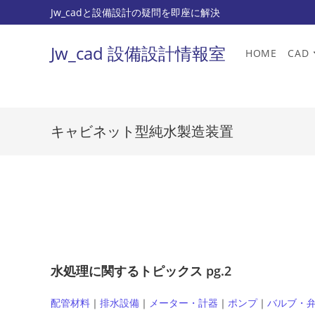
コ
Jw_cadと設備設計の疑問を即座に解決
ン
テ
Jw_cad 設備設計情報室
HOME
CAD
ン
ツ
へ
ス
キャビネット型純水製造装置
キ
ッ
プ
水処理に関するトピックス pg.2
配管材料
｜
排水設備
｜
メーター・計器
｜
ポンプ
｜
バルブ・