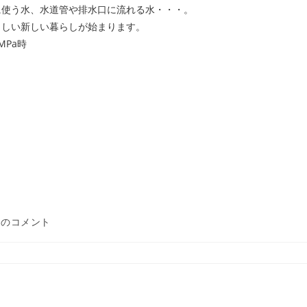
に使う水、水道管や排水口に流れる水・・・。
さしい新しい暮らしが始まります。
MPa時
件のコメント