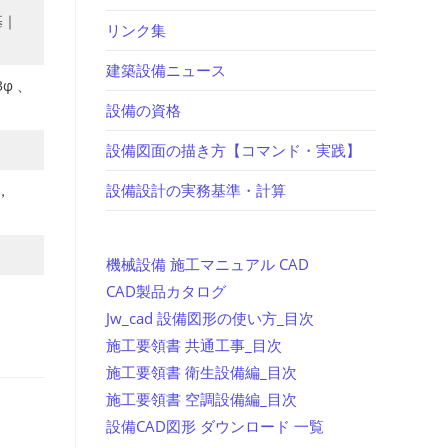
基｜
リンク集
建築設備ニュース
φ 、
設備の資格
設備図面の描き方【コマンド・実践】
設備設計の実務基準・計算
3，
機械設備 施工マニュアル CAD
CAD製品カタログ
Jw_cad 設備図形の使い方_目次
施工要領書 共通工事_目次
施工要領書 衛生設備編_目次
施工要領書 空調設備編_目次
）
設備CAD図形 ダウンロード 一覧