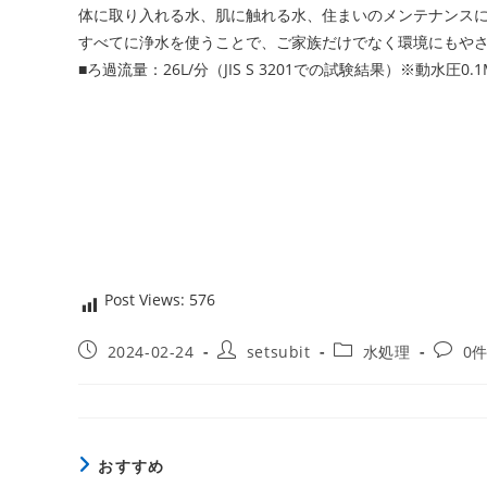
体に取り入れる水、肌に触れる水、住まいのメンテナンス
すべてに浄水を使うことで、ご家族だけでなく環境にもや
■ろ過流量：26L/分（JIS S 3201での試験結果）※動水圧0.1
Post Views:
576
投
投
投
投
2024-02-24
setsubit
水処理
0
稿
稿
稿
稿
公
者:
カ
コ
開
テ
メ
日:
ゴ
ン
リ
ト:
おすすめ
ー: