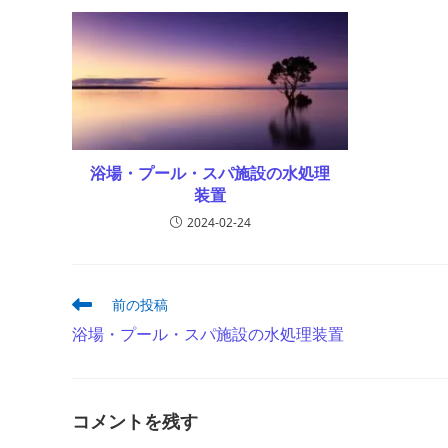
浴場・プール・スパ施設の水処理
装置
2024-02-24
そ
前の投稿
の
浴場・プール・スパ施設の水処理装置
他
の
記
事
を
コメントを残す
読