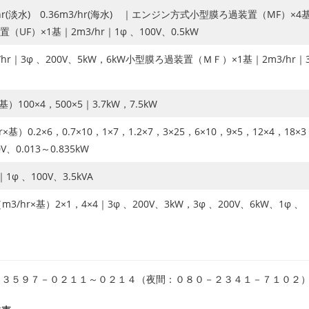
hr(淡水) 0.36m3/hr(海水) ｜エンジン方式小型膜ろ過装置（MF）×4
UF）×1基｜2m3/hr｜1φ 、100V、0.5kW
r｜3φ 、200V、5kW，6kW小型膜ろ過装置（ＭＦ）×1基｜2m3/hr｜3
00×4，500×5｜3.7kW，7.5kW
0.2×6，0.7×10，1×7，1.2×7，3×25，6×10，9×5，12×4，18×
V、0.013～0.835kW
φ 、100V、3.5kVA
r×基）2×1，4×4｜3φ 、200V、3kW，3φ 、200V、6kW、1φ 、
３５９７－０２１１～０２１４（夜間：０８０－２３４１－７１０２