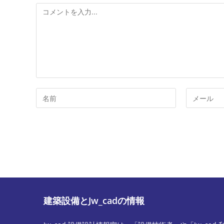
む
コ
メ
ン
ト
コ
メ
メ
ー
ン
ル
ト
ア
す
ド
る
レ
名
ス
前
を
ま
入
建築設備とJw_cadの情報
た
力
は
し