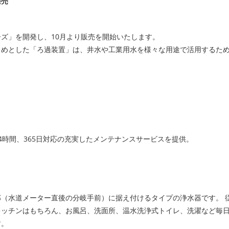
発売
ズ」を開発し、10月より販売を開始いたします。
じめとした「ろ過装置」は、井水や工業用水を様々な用途で活用するた
4時間、365日対応の充実したメンテナンスサービスを提供。
（水道メーター直後の分岐手前）に据え付けるタイプの浄水器です。 
キッチンはもちろん、お風呂、洗面所、温水洗浄式トイレ、洗濯など毎
す。