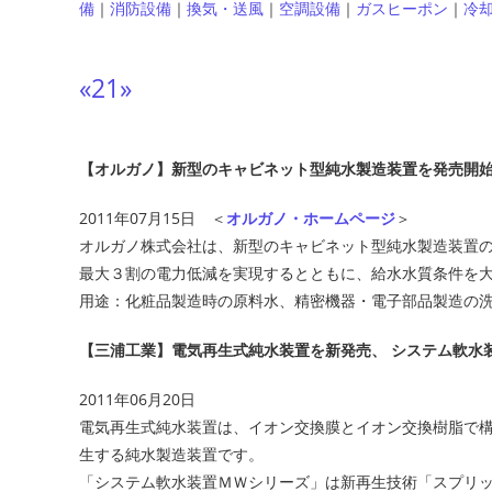
備
｜
消防設備
｜
換気・送風
｜
空調設備
｜
ガスヒーポン
｜
冷
«
2
1
»
【オルガノ】新型のキャビネット型純水製造装置を発売開
2011年07月15日 ＜
オルガノ・ホームページ
＞
オルガノ株式会社は、新型のキャビネット型純水製造装置の
最大３割の電力低減を実現するとともに、給水水質条件を
用途：化粧品製造時の原料水、精密機器・電子部品製造の
【三浦工業】電気再生式純水装置を新発売、 システム軟水
2011年06月20日
電気再生式純水装置は、イオン交換膜とイオン交換樹脂で
生する純水製造装置です。
「システム軟水装置ＭＷシリーズ」は新再生技術「スプリ