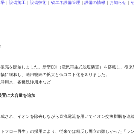
却塔
｜
設備施工
｜
設備技術
｜
省エネ設備管理
｜
設備の情報
｜
お知らせ
｜
始
販売を開始しました。新型EDI（電気再生式脱塩装置）を搭載し、従来
大幅に緩和し、適用範囲の拡大と低コスト化を図りました。
洗浄用水、各種洗浄用水など
装置に大容量を追加
構成され、イオンを除去しながら直流電流を用いてイオン交換樹脂を連
ットフロー再生」の採用により、従来では相反し両立の難しかった「ラ