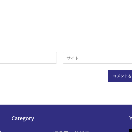
Web
サ
イ
ト
の
URL
を
入
力
Category
し
て