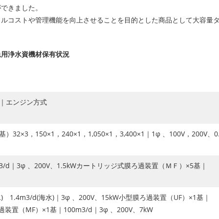
ができました。
タルコストや管理機能を向上させることを目的とした商品として大容量
急用浄水資機材保有状況
d｜エンジン方式
×3，150×1，240×1，1,050×1，3,400×1｜1φ 、100V，200V、0
/d｜3φ 、200V、1.5kWカートリッジ式膜ろ過装置（ＭＦ）×5基｜
 1.4m3/d(海水)｜3φ 、200V、15kW小型膜ろ過装置（UF）×1基｜
過装置（MF）×1基｜100m3/d｜3φ 、200V、7kW