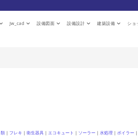
Jw_cad
設備図面
設備設計
建築設備
ショ
弁類
｜
フレキ
｜
衛生器具
｜
エコキュート
｜
ソーラー
｜
水処理
｜
ボイラー