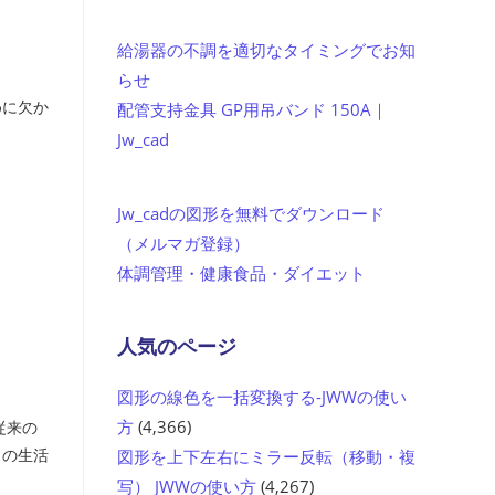
給湯器の不調を適切なタイミングでお知
らせ
めに欠か
配管支持金具 GP用吊バンド 150A｜
Jw_cad
Jw_cadの図形を無料でダウンロード
（メルマガ登録）
体調管理・健康食品・ダイエット
人気のページ
図形の線色を一括変換する-JWWの使い
方
(4,366)
従来の
日の生活
図形を上下左右にミラー反転（移動・複
写） JWWの使い方
(4,267)