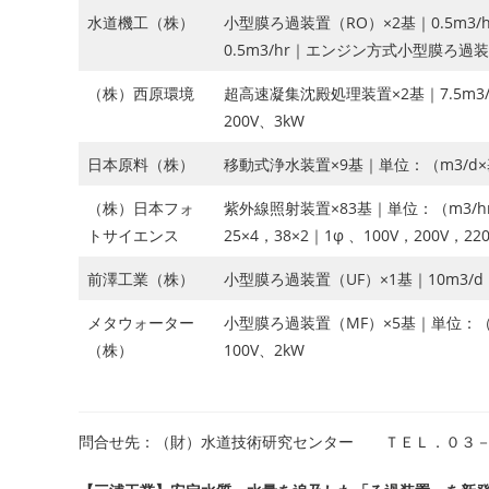
水道機工（株）
小型膜ろ過装置（RO）×2基｜0.5m3/
0.5m3/hr｜エンジン方式小型膜ろ過装置（
（株）西原環境
超高速凝集沈殿処理装置×2基｜7.5m3/h
200V、3kW
日本原料（株）
移動式浄水装置×9基｜単位：（m3/d×基）1
（株）日本フォ
紫外線照射装置×83基｜単位：（m3/hr×基）
トサイエンス
25×4，38×2｜1φ 、100V，200V，220
前澤工業（株）
小型膜ろ過装置（UF）×1基｜10m3/d｜1
メタウォーター
小型膜ろ過装置（MF）×5基｜単位：（m3/h
（株）
100V、2kW
問合せ先：（財）水道技術研究センター ＴＥＬ．０３－