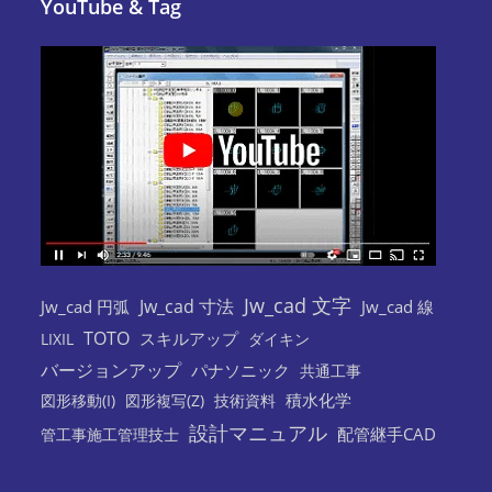
YouTube & Tag
Jw_cad 文字
Jw_cad 寸法
Jw_cad 円弧
Jw_cad 線
TOTO
スキルアップ
LIXIL
ダイキン
バージョンアップ
パナソニック
共通工事
積水化学
図形移動(I)
図形複写(Z)
技術資料
設計マニュアル
配管継手CAD
管工事施工管理技士