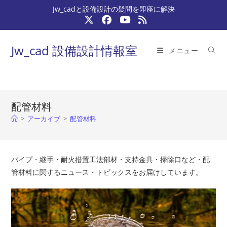
コ
Jw_cadと設備設計の疑問を即座に解決
ン
テ
ン
Jw_cad 設備設計情報室
メニュー
ツ
へ
ス
キ
配管材料
ッ
>
アーカイブ
>
配管材料
プ
パイプ・継手・耐火措置工法部材・支持金具・掃除口など・配
管材料に関するニュース・トピックスをお届けしています。