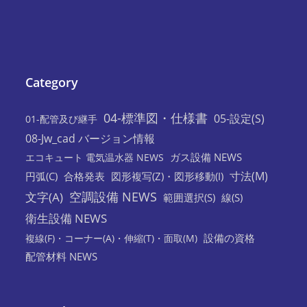
Category
04-標準図・仕様書
05-設定(S)
01-配管及び継手
08-Jw_cad バージョン情報
ガス設備 NEWS
エコキュート 電気温水器 NEWS
寸法(M)
円弧(C)
合格発表
図形複写(Z)・図形移動(I)
空調設備 NEWS
文字(A)
範囲選択(S)
線(S)
衛生設備 NEWS
設備の資格
複線(F)・コーナー(A)・伸縮(T)・面取(M)
配管材料 NEWS