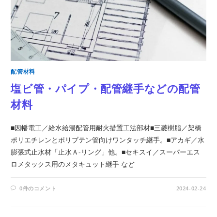
配管材料
塩ビ管・パイプ・配管継手などの配管
材料
■因幡電工／給水給湯配管用耐火措置工法部材■三菱樹脂／架橋
ポリエチレンとポリブテン管向けワンタッチ継手。■アカギ／水
膨張式止水材「止水Ａ-リング」他。■セキスイ／スーパーエス
ロメタックス用のメタキュット継手 など
0件のコメント
2024-02-24