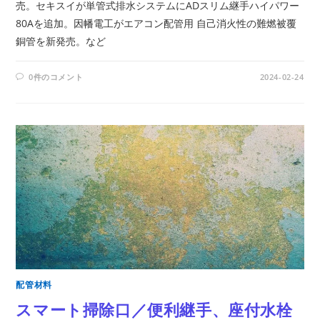
売。セキスイが単管式排水システムにADスリム継手ハイパワー
80Aを追加。因幡電工がエアコン配管用 自己消火性の難燃被覆
銅管を新発売。など
0件のコメント
2024-02-24
配管材料
スマート掃除口／便利継手、座付水栓