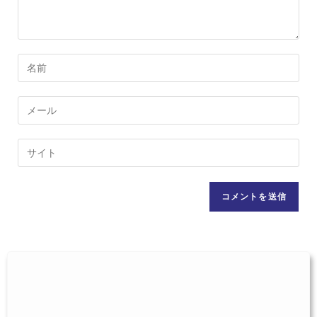
コ
メ
ン
メ
ト
ー
す
ル
Web
る
ア
サ
名
ド
イ
前
レ
ト
ま
ス
の
た
を
URL
は
入
を
ユ
力
入
ー
し
力
ザ
て
し
ー
コ