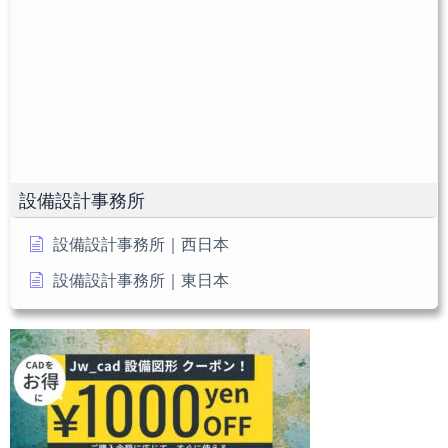
て
名
メ
く
を
ン
だ
入
ト
さ
力
い。
し
(任
て
意)
く
だ
設備設計事務所
さ
い
設備設計事務所｜西日本
設備設計事務所｜東日本