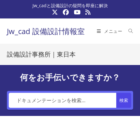
コ
Jw_cadと設備設計の疑問を即座に解決
ン
テ
ン
Jw_cad 設備設計情報室
メニュー
ツ
へ
ス
設備設計事務所｜東日本
キ
ッ
プ
何をお手伝いできますか？
検索