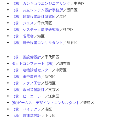
（株）カンキョウエンジニアリング
／中央区
（株）共立システム設計事務所
／墨田区
（株）建築設備設計研究所
／港区
（株）ジェス
／千代田区
（株）システック環境研究所
／杉並区
（株）省電舎
／港区
（株）総合設備コンサルタント
／渋谷区
（株）蒼設備設計
／千代田区
タクトコンフォート（株）
／調布市
（株）建物診断センター
／中野区
（株）田中事務所
／新宿区
（株）テクノ工営
／新宿区
（株）永田音響設計
／文京区
（株）ピーエーシー
／江東区
(株)ビームス・デザイン・コンサルタント
／豊島区
（株）ベイテクノ
／港区
（株）宮建築設計
／中央区