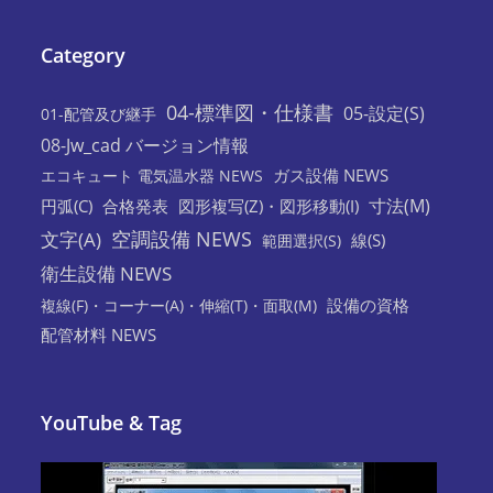
Category
04-標準図・仕様書
05-設定(S)
01-配管及び継手
08-Jw_cad バージョン情報
ガス設備 NEWS
エコキュート 電気温水器 NEWS
寸法(M)
円弧(C)
合格発表
図形複写(Z)・図形移動(I)
空調設備 NEWS
文字(A)
線(S)
範囲選択(S)
衛生設備 NEWS
設備の資格
複線(F)・コーナー(A)・伸縮(T)・面取(M)
配管材料 NEWS
YouTube & Tag