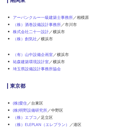
南関東
アーバンクルー一級建築士事務所
／相模原
（株）酒巻設備設計事務所
／市川市
株式会社二十一設計
／横浜市
（株）創気社
／横浜市
（有）山中設備企画室
／横浜市
祐森建築環境設計室
／横浜市
埼玉県設備設計事務所協会
東京都
(株)愛住
／台東区
(株)明野設備研究所
／中野区
（株）エプコ
／足立区
（株）ELEPLAN（エレプラン）
／港区