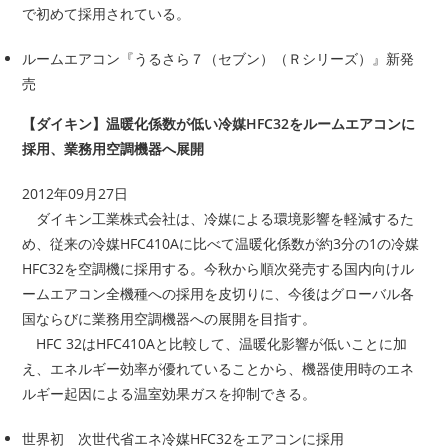
で初めて採用されている。
ルームエアコン『うるさら７（セブン）（Ｒシリーズ）』新発
売
【ダイキン】温暖化係数が低い冷媒HFC32をルームエアコンに
採用、業務用空調機器へ展開
2012年09月27日
ダイキン工業株式会社は、冷媒による環境影響を軽減するた
め、従来の冷媒HFC410Aに比べて温暖化係数が約3分の1の冷媒
HFC32を空調機に採用する。今秋から順次発売する国内向けル
ームエアコン全機種への採用を皮切りに、今後はグローバル各
国ならびに業務用空調機器への展開を目指す。
HFC 32はHFC410Aと比較して、温暖化影響が低いことに加
え、エネルギー効率が優れていることから、機器使用時のエネ
ルギー起因による温室効果ガスを抑制できる。
世界初 次世代省エネ冷媒HFC32をエアコンに採用