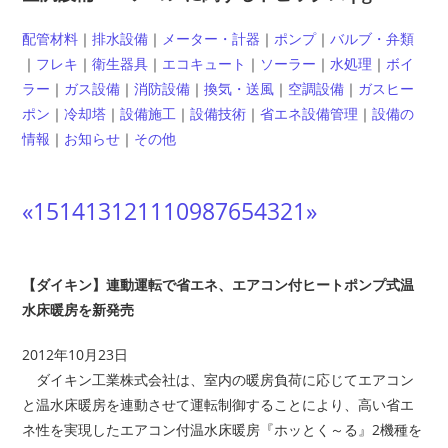
配管材料
｜
排水設備
｜
メーター・計器
｜
ポンプ
｜
バルブ・弁類
｜
フレキ
｜
衛生器具
｜
エコキュート
｜
ソーラー
｜
水処理
｜
ボイ
ラー
｜
ガス設備
｜
消防設備
｜
換気・送風
｜
空調設備
｜
ガスヒー
ポン
｜
冷却塔
｜
設備施工
｜
設備技術
｜
省エネ設備管理
｜
設備の
情報
｜
お知らせ
｜
その他
«
15
14
13
12
11
10
9
8
7
6
5
4
3
2
1
»
【ダイキン】連動運転で省エネ、エアコン付ヒートポンプ式温
水床暖房を新発売
2012年10月23日
ダイキン工業株式会社は、室内の暖房負荷に応じてエアコン
と温水床暖房を連動させて運転制御することにより、高い省エ
ネ性を実現したエアコン付温水床暖房『ホッとく～る』2機種を