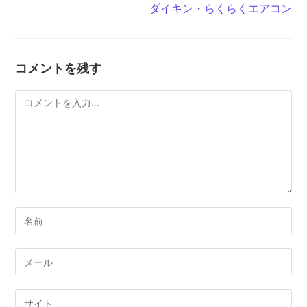
記
ダイキン・らくらくエアコン
事
を
読
む
コメントを残す
コ
メ
ン
ト
コ
メ
ン
メ
ト
ー
す
ル
Web
る