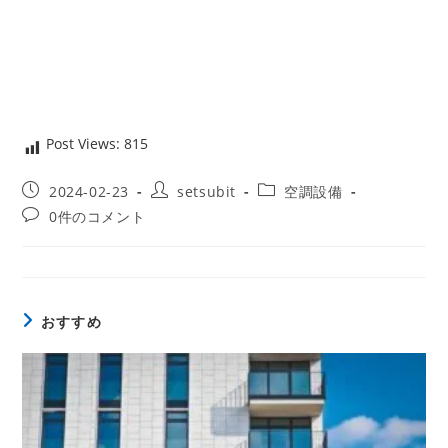
Post Views:
815
投
投
投
2024-02-23
setsubit
空調設備
稿
稿
稿
投
0件のコメント
公
者:
カ
稿
開
テ
コ
日:
ゴ
メ
リ
ン
ー:
ト:
おすすめ