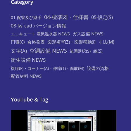
Category
04-標準図・仕様書
05-設定(S)
01-配管及び継手
08-Jw_cad バージョン情報
ガス設備 NEWS
エコキュート 電気温水器 NEWS
寸法(M)
円弧(C)
合格発表
図形複写(Z)・図形移動(I)
空調設備 NEWS
文字(A)
線(S)
範囲選択(S)
衛生設備 NEWS
設備の資格
複線(F)・コーナー(A)・伸縮(T)・面取(M)
配管材料 NEWS
YouTube & Tag