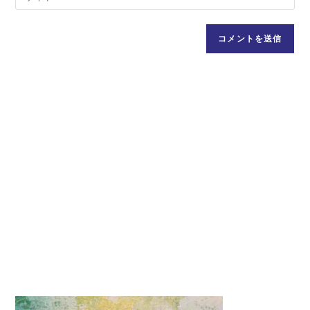
ア
サ
名
ド
イ
前
レ
ト
ま
ス
の
た
を
URL
は
入
を
ユ
力
入
ー
し
力
ザ
て
し
ー
コ
て
名
メ
く
を
ン
だ
入
ト
さ
力
い。
し
(任
て
意)
く
だ
さ