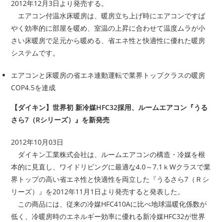
2012年12月3日より発売する。
エアコン付温水床暖房は、暖房立ち上げ時にエアコンですば
やく効率的に部屋を暖め、室温の上昇に合わせて温度ムラが小
さい床暖房で足元から暖める、省エネ性と快適性に優れた暖房
システムです。
エアコンと床暖房の省エネ連動運転で業界トップクラスの暖房
COP4.5を達成
【ダイキン】世界初 新冷媒HFC32採用、ルームエアコン『うる
さら7（Rシリーズ）』を新発売
2012年10月03日
ダイキン工業株式会社は、ルームエアコンの構造・冷媒を根
本的に見直し、ワイドリビングに最適な4.0～7.1ｋWクラスで業
界トップの高い省エネ性と快適性を両立した『うるさら7（Ｒシ
リーズ）』を2012年11月1日より発売すると発表した。
この商品には、従来の冷媒HFC410Aに比べ地球温暖化係数が
低く、冷暖房時のエネルギー効率に優れる新冷媒HFC32が世界