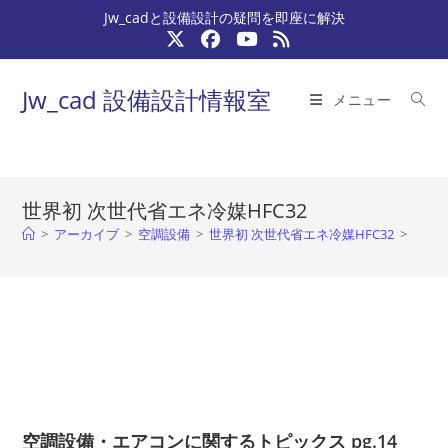
コ
Jw_cadと設備設計の疑問を即座に解決
ン
テ
ン
Jw_cad 設備設計情報室
メニュー
ツ
へ
ス
キ
世界初 次世代省エネ冷媒HFC32
ッ
>
アーカイブ
>
空調設備
>
世界初 次世代省エネ冷媒HFC32
>
プ
空調設備・エアコンに関するトピックス pg.14