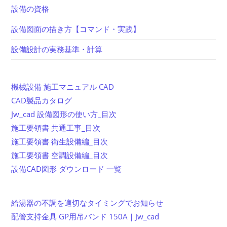
設備の資格
設備図面の描き方【コマンド・実践】
設備設計の実務基準・計算
機械設備 施工マニュアル CAD
CAD製品カタログ
Jw_cad 設備図形の使い方_目次
施工要領書 共通工事_目次
施工要領書 衛生設備編_目次
施工要領書 空調設備編_目次
設備CAD図形 ダウンロード 一覧
給湯器の不調を適切なタイミングでお知らせ
配管支持金具 GP用吊バンド 150A｜Jw_cad