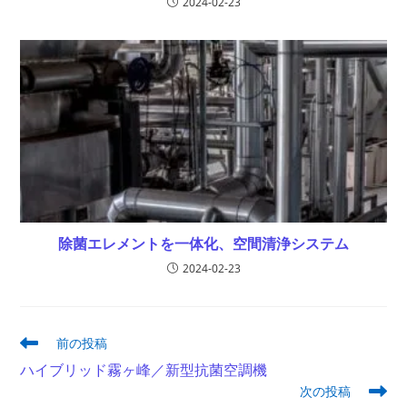
2024-02-23
除菌エレメントを一体化、空間清浄システム
2024-02-23
そ
前の投稿
の
ハイブリッド霧ヶ峰／新型抗菌空調機
他
次の投稿
の