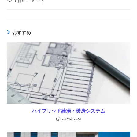
0件のコメント
公
者:
カ
稿
開
テ
コ
日:
ゴ
メ
リ
ン
ー:
ト:
おすすめ
ハイブリッド給湯・暖房システム
2024-02-24