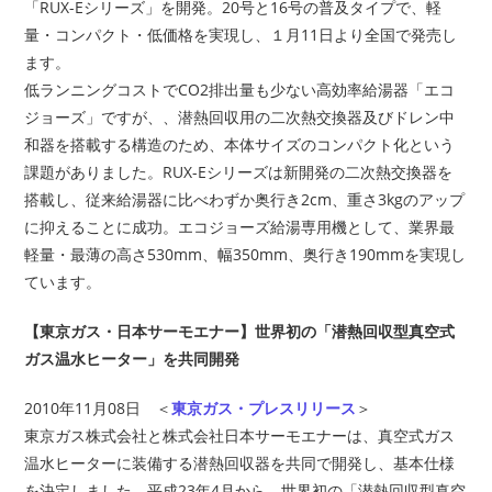
「RUX-Eシリーズ」を開発。20号と16号の普及タイプで、軽
量・コンパクト・低価格を実現し、１月11日より全国で発売し
ます。
低ランニングコストでCO2排出量も少ない高効率給湯器「エコ
ジョーズ」ですが、、潜熱回収用の二次熱交換器及びドレン中
和器を搭載する構造のため、本体サイズのコンパクト化という
課題がありました。RUX-Eシリーズは新開発の二次熱交換器を
搭載し、従来給湯器に比べわずか奥行き2cm、重さ3kgのアップ
に抑えることに成功。エコジョーズ給湯専用機として、業界最
軽量・最薄の高さ530mm、幅350mm、奥行き190mmを実現し
ています。
【東京ガス・日本サーモエナー】世界初の「潜熱回収型真空式
ガス温水ヒーター」を共同開発
2010年11月08日 ＜
東京ガス・プレスリリース
＞
東京ガス株式会社と株式会社日本サーモエナーは、真空式ガス
温水ヒーターに装備する潜熱回収器を共同で開発し、基本仕様
を決定しました。平成23年4月から、世界初の「潜熱回収型真空