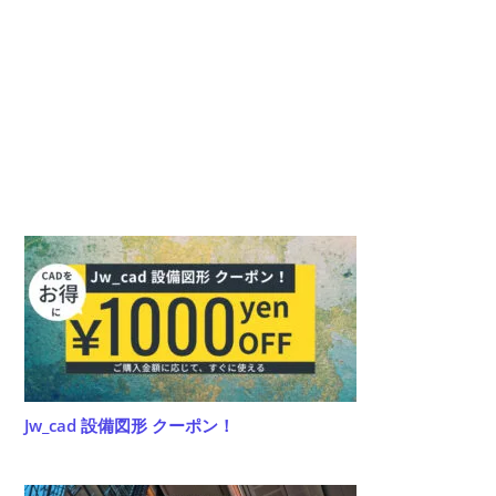
ー
コ
て
名
メ
く
を
ン
だ
入
ト
さ
力
い。
し
(任
て
意)
く
だ
さ
い
Jw_cad 設備図形 クーポン！