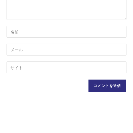
ト
コ
メ
ン
メ
ト
ー
す
ル
Web
る
ア
サ
名
ド
イ
前
レ
ト
ま
ス
の
た
を
URL
は
入
を
ユ
力
入
ー
し
力
ザ
て
し