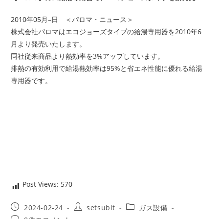
2010年05月–日 ＜パロマ・ニュース＞
株式会社パロマはエコジョーズタイプの給湯専用器を2010年6
月より発売いたします。
同社従来商品より熱効率を3%アップしています。
排熱の有効利用で給湯熱効率は95%と省エネ性能に優れる給湯
専用器です。
Post Views:
570
投
投
投
2024-02-24
setsubit
ガス設備
稿
稿
稿
投