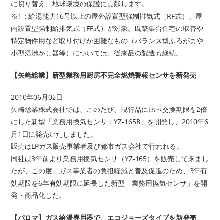
に切り替え、地球環境の保護に貢献します。
※1：給湯能力16号以上の屋外設置型強制排気式（RF式）、屋
内設置型強制給排気式（FF式）が対象。既築集合住宅の取替や
特定物件用など取り付けが困難なもの（バランス型ふろがまや
小型湯沸かし器等）については、従来品の製造も継続。
【矢崎総業】新型業務用厨房不完全燃焼警報センサを新発売
2010年06月02日
矢崎総業株式会社では、このたび、現行品に比べ交換期限を2倍
にした新型「業務用換気センサ：YZ-165B」を開発し、2010年6
月1日に発売いたしました。
販売はLPガス販売事業者及び都市ガス会社で行われる。
同社は3年前より業務用換気センサ（YZ-165）を販売して来まし
たが、この度、ガス事業者の負担軽減と普及促進のため、3年有
効期限を6年有効期限に延長した新型「業務用換気センサ」を開
発・商品化した。
【パロマ】ガス給湯専用器で、エコジョーズタイプを新発売