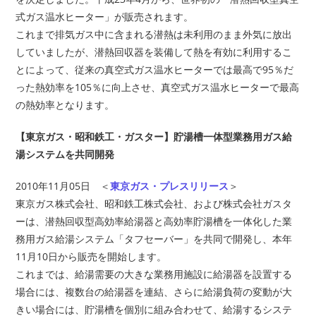
式ガス温水ヒーター」が販売されます。
これまで排気ガス中に含まれる潜熱は未利用のまま外気に放出
していましたが、潜熱回収器を装備して熱を有効に利用するこ
とによって、従来の真空式ガス温水ヒーターでは最高で95％だ
った熱効率を105％に向上させ、真空式ガス温水ヒーターで最高
の熱効率となります。
【東京ガス・昭和鉄工・ガスター】貯湯槽一体型業務用ガス給
湯システムを共同開発
2010年11月05日 ＜
東京ガス・プレスリリース
＞
東京ガス株式会社、昭和鉄工株式会社、および株式会社ガスタ
ーは、潜熱回収型高効率給湯器と高効率貯湯槽を一体化した業
務用ガス給湯システム「タフセーバー」を共同で開発し、本年
11月10日から販売を開始します。
これまでは、給湯需要の大きな業務用施設に給湯器を設置する
場合には、複数台の給湯器を連結、さらに給湯負荷の変動が大
きい場合には、貯湯槽を個別に組み合わせて、給湯するシステ