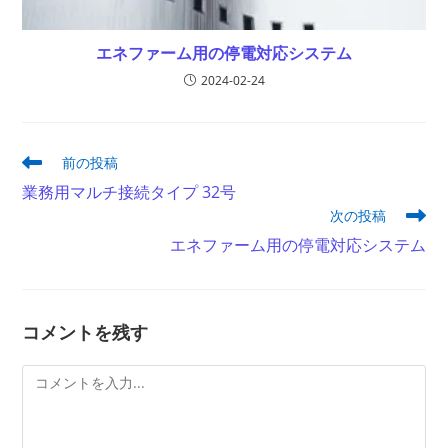
エネファーム用の停電対応システム
2024-02-24
そ
前の投稿
の
業務用マルチ接続タイプ 32号
他
次の投稿
の
記
エネファーム用の停電対応システム
事
を
読
む
コメントを残す
コ
メ
ン