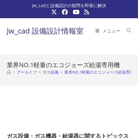
コ
Jw_cadと設備設計の疑問を即座に解決
ン
テ
ン
Jw_cad 設備設計情報室
メニュー
ツ
へ
ス
キ
業界NO.1軽量のエコジョーズ給湯専用機
ッ
>
アーカイブ
>
ガス設備
>
業界NO.1軽量のエコジョーズ給湯専用機
プ
ガス設備・ガス機器・給湯器に関するトピックス