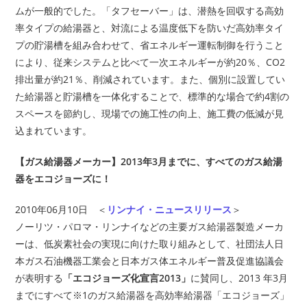
ムが一般的でした。「タフセーバー」は、潜熱を回収する高効
率タイプの給湯器と、対流による温度低下を防いだ高効率タイ
プの貯湯槽を組み合わせて、省エネルギー運転制御を行うこと
により、従来システムと比べて一次エネルギーが約20％、CO2
排出量が約21％、削減されています。また、個別に設置してい
た給湯器と貯湯槽を一体化することで、標準的な場合で約4割の
スペースを節約し、現場での施工性の向上、施工費の低減が見
込まれています。
【ガス給湯器メーカー】2013年3月までに、すべてのガス給湯
器をエコジョーズに！
2010年06月10日 ＜
リンナイ・ニュースリリース
＞
ノーリツ・パロマ・リンナイなどの主要ガス給湯器製造メーカ
ーは、低炭素社会の実現に向けた取り組みとして、社団法人日
本ガス石油機器工業会と日本ガス体エネルギー普及促進協議会
が表明する
「エコジョーズ化宣言2013」
に賛同し、2013 年3月
までにすべて※1のガス給湯器を高効率給湯器「エコジョーズ」