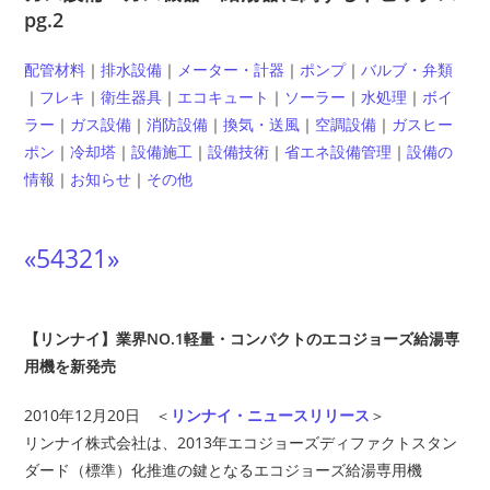
pg.2
配管材料
｜
排水設備
｜
メーター・計器
｜
ポンプ
｜
バルブ・弁類
｜
フレキ
｜
衛生器具
｜
エコキュート
｜
ソーラー
｜
水処理
｜
ボイ
ラー
｜
ガス設備
｜
消防設備
｜
換気・送風
｜
空調設備
｜
ガスヒー
ポン
｜
冷却塔
｜
設備施工
｜
設備技術
｜
省エネ設備管理
｜
設備の
情報
｜
お知らせ
｜
その他
«
5
4
3
2
1
»
【リンナイ】業界NO.1軽量・コンパクトのエコジョーズ給湯専
用機を新発売
2010年12月20日 ＜
リンナイ・ニュースリリース
＞
リンナイ株式会社は、2013年エコジョーズディファクトスタン
ダード（標準）化推進の鍵となるエコジョーズ給湯専用機