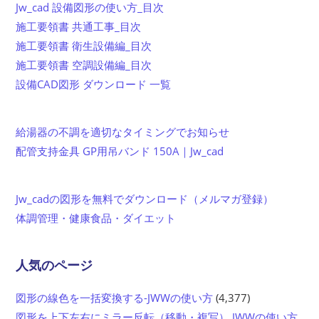
Jw_cad 設備図形の使い方_目次
施工要領書 共通工事_目次
施工要領書 衛生設備編_目次
施工要領書 空調設備編_目次
設備CAD図形 ダウンロード 一覧
給湯器の不調を適切なタイミングでお知らせ
配管支持金具 GP用吊バンド 150A｜Jw_cad
Jw_cadの図形を無料でダウンロード（メルマガ登録）
体調管理・健康食品・ダイエット
人気のページ
図形の線色を一括変換する-JWWの使い方
(4,377)
図形を上下左右にミラー反転（移動・複写） JWWの使い方