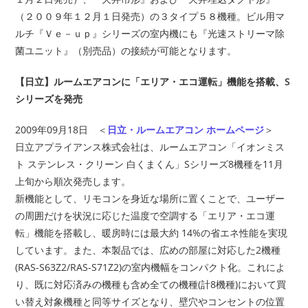
（２００９年１２月１日発売）の３タイプ５８機種。ビル用マ
ルチ『Ｖｅ－ｕｐ』シリーズの室内機にも『光速ストリーマ除
菌ユニット』（別売品）の接続が可能となります。
【日立】ルームエアコンに「エリア・エコ運転」機能を搭載、S
シリーズを発売
2009年09月18日 ＜
日立・ルームエアコン ホームページ
＞
日立アプライアンス株式会社は、ルームエアコン「イオンミス
ト ステンレス・クリーン 白くまくん」Sシリーズ8機種を11月
上旬から順次発売します。
新機能として、リモコンを身近な場所に置くことで、ユーザー
の周囲だけを状況に応じた温度で空調する「エリア・エコ運
転」機能を搭載し、暖房時には最大約 14%の省エネ性能を実現
しています。また、本製品では、広めの部屋に対応した2機種
(RAS-S63Z2/RAS-S71Z2)の室内機幅をコンパクト化。これによ
り、既に対応済みの機種も含め全ての機種(計8機種)において買
い替え対象機種と同等サイズとなり、壁穴やコンセントの位置