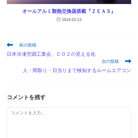
オールアルミ製熱交換器搭載『ＺＥＡＳ』
2024-02-23
そ
前の投稿
の
日本冷凍空調工業会、ＣＯ２の見える化
他
次の投稿
の
記
人・間取り・日当りまで検知するルームエアコン
事
を
読
む
コメントを残す
コ
メ
ン
ト