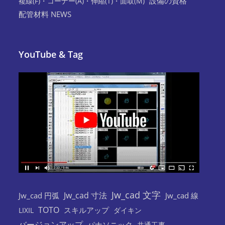
設備の資格
複線(F)・コーナー(A)・伸縮(T)・面取(M)
配管材料 NEWS
YouTube & Tag
Jw_cad 文字
Jw_cad 寸法
Jw_cad 円弧
Jw_cad 線
TOTO
スキルアップ
LIXIL
ダイキン
バージョンアップ
パナソニック
共通工事