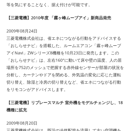
等を気にすることなく、据え付けが可能です。
【三菱電機】2010年度 「霧ヶ峰ムーブアイ」新商品発売
2009年08月24日
三菱電機株式会社は、省エネにつながる行動をアドバイスする
「おしらせナビ」を搭載した、ルームエアコン「霧ヶ峰ムーブ
アイNavi」ZWシリーズ8機種を10月23日に発売します。この
「おしらせナビ」は、左右160°に動いて床や壁の温度、人の居
場所を752のメッシュで把握する赤外線センサーが部屋の状況を
分析し、カーテンやドアを閉める、外気温の変化に応じた運転
切り替え、除湿と冷房の切り替えなど、省エネにつながる行動
をリモコンがアドバイスします。
【三菱電機】リプレースマルチ 室外機をモデルチェンジし、18
機種に拡充
2009年08月20日
三菱電機株式会社は、既設の冷媒配管を流用して古い空調機を