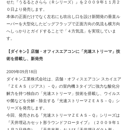
せた『うるるとさらら（Ｒシリーズ）』を２００９年１１月２
０日より発売します。
本体の正面だけでなく左右にも吹出し口を設け新開発の垂直ル
ーバーを大型化したビッグフラップで正面方向の気流も横方向
へしっかりとガイドすることで「４方気流」を実現していま
す。
【ダイキン】店舗・オフィスエアコンに「光速ストリーマ」技
術を搭載し、新発売
2009年09月18日
ダイキン工業株式会社は、店舗・オフィスエアコン スカイエア
『ＺＥＡＳ（ジアス）－Ｑ』の室内機３タイプに強力な酸化分
解力を持つ独自の「光速ストリーマ」技術を搭載し、ウイルス
や菌などを分解・除去する『光速ストリーマＺＥＡＳ－Ｑ』シ
リーズを発売します。
今回、発売される『光速ストリーマＺＥＡＳ－Ｑ』シリーズは
『天井埋込カセット形ラウンドフロータイプ』（２００９年１
１月２日発売）、『天井吊形』および『天井埋込ダクト形』