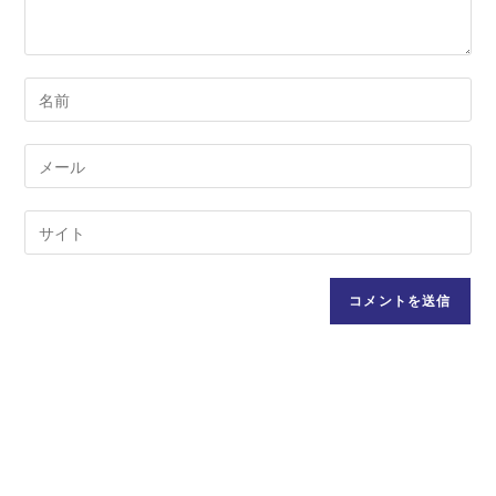
コ
メ
ン
メ
ト
ー
す
ル
Web
る
ア
サ
名
ド
イ
前
レ
ト
ま
ス
の
た
を
URL
は
入
を
ユ
力
入
ー
し
力
ザ
て
し
ー
コ