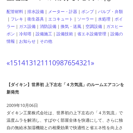
配管材料
｜
排水設備
｜
メーター・計器
｜
ポンプ
｜
バルブ・弁類
｜
フレキ
｜
衛生器具
｜
エコキュート
｜
ソーラー
｜
水処理
｜
ボイ
ラー
｜
ガス設備
｜
消防設備
｜
換気・送風
｜
空調設備
｜
ガスヒー
ポン
｜
冷却塔
｜
設備施工
｜
設備技術
｜
省エネ設備管理
｜
設備の
情報
｜
お知らせ
｜
その他
«
15
14
13
12
11
10
9
8
7
6
5
4
3
2
1
»
【ダイキン】世界初 上下左右「４方気流」のルームエアコンを
新発売
2009年10月06日
ダイキン工業株式会社は、世界初の上下左右の「４方気流」で
温度ムラを解消し、すばやく部屋全体を快適にして、さらに独
自の無給水加湿機能との相乗効果で快適性と省エネ性を向上さ