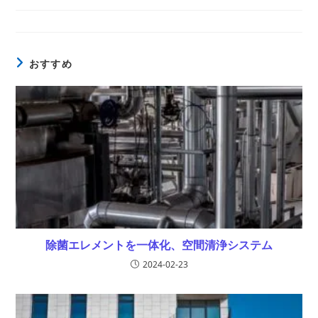
稿
開
テ
コ
日:
ゴ
メ
リ
ン
ー:
ト:
おすすめ
除菌エレメントを一体化、空間清浄システム
2024-02-23