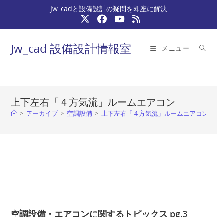
コ
Jw_cadと設備設計の疑問を即座に解決
ン
テ
ン
Jw_cad 設備設計情報室
メニュー
ツ
へ
ス
キ
上下左右「４方気流」ルームエアコン
ッ
>
アーカイブ
>
空調設備
>
上下左右「４方気流」ルームエアコン
>
プ
空調設備・エアコンに関するトピックス pg.3