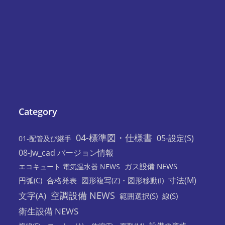
Category
04-標準図・仕様書
05-設定(S)
01-配管及び継手
08-Jw_cad バージョン情報
ガス設備 NEWS
エコキュート 電気温水器 NEWS
寸法(M)
円弧(C)
合格発表
図形複写(Z)・図形移動(I)
空調設備 NEWS
文字(A)
範囲選択(S)
線(S)
衛生設備 NEWS