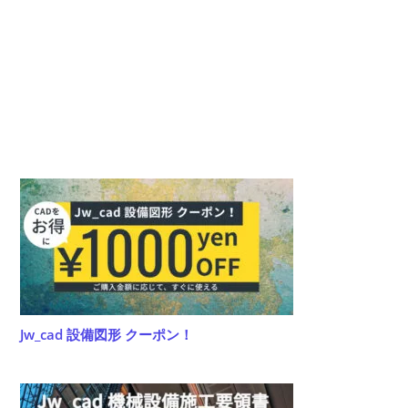
て
名
メ
く
を
ン
だ
入
ト
さ
力
い。
し
(任
て
意)
く
だ
さ
い
Jw_cad 設備図形 クーポン！