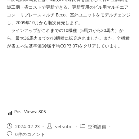
短工期・省コストで更新できる、更新専用のビル用マルチエア
コン「リプレースマルチ Eeco」室外ユニットをモデルチェンジ
し、2009年10月から順次発売します。
ラインアップがこれまでの10機種（5馬力から20馬力）か
ら、最大36馬力までの18機種に拡充されました。また、全機種
が省エネ法基準値(冷暖平均COP3.07)をクリアしています。
Post Views:
805
投
投
投
2024-02-23
setsubit
空調設備
稿
稿
稿
投
0件のコメント
公
者:
カ