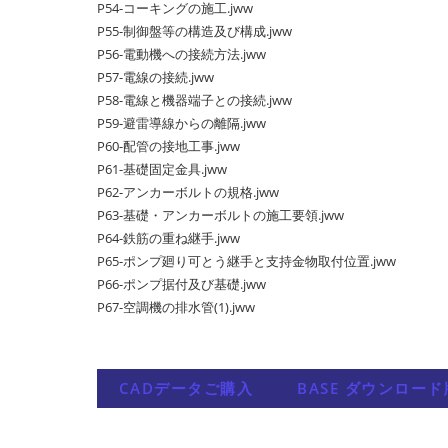
P54-コーキングの施工.jww
P55-制御盤等の構造及び構成.jww
P56-電動機への接続方法.jww
P57-電線の接続.jww
P58-電線と機器端子との接続.jww
P59-避雷導線からの離隔.jww
P60-配管の接地工事.jww
P61-基礎固定金具.jww
P62-アンカーボルトの規格.jww
P63-基礎・アンカーボルトの施工要領.jww
P64-鉄筋の重ね継手.jww
P65-ポンプ廻り可とう継手と支持金物取付位置.jww
P66-ポンプ据付及び基礎.jww
P67-空調機の排水管(1).jww
CADデータご購入
BASE ダウンロード