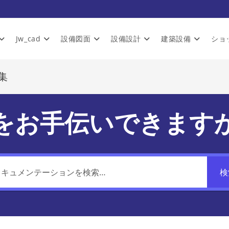
Jw_cad
設備図面
設備設計
建築設備
ショ
集
をお手伝いできます
検