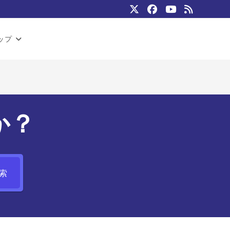
ップ
か？
索