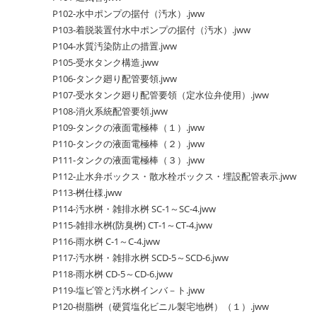
P102-水中ポンプの据付（汚水）.jww
P103-着脱装置付水中ポンプの据付（汚水）.jww
P104-水質汚染防止の措置.jww
P105-受水タンク構造.jww
P106-タンク廻り配管要領.jww
P107-受水タンク廻り配管要領（定水位弁使用）.jww
P108-消火系統配管要領.jww
P109-タンクの液面電極棒（１）.jww
P110-タンクの液面電極棒（２）.jww
P111-タンクの液面電極棒（３）.jww
P112-止水弁ボックス・散水栓ボックス・埋設配管表示.jww
P113-桝仕様.jww
P114-汚水桝・雑排水桝 SC-1～SC-4.jww
P115-雑排水桝(防臭桝) CT-1～CT-4.jww
P116-雨水桝 C-1～C-4.jww
P117-汚水桝・雑排水桝 SCD-5～SCD-6.jww
P118-雨水桝 CD-5～CD-6.jww
P119-塩ビ管と汚水桝インバ－ト.jww
P120-樹脂桝（硬質塩化ビニル製宅地桝）（１）.jww