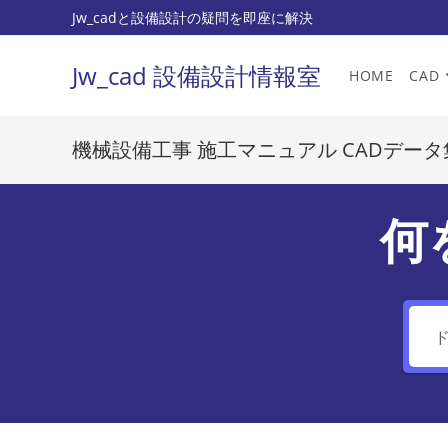
コ
Jw_cadと設備設計の疑問を即座に解決
ン
テ
Jw_cad 設備設計情報室
HOME
CAD
ン
ツ
へ
機械設備工事 施工マニュアル CADデータ
ス
キ
ッ
何
プ