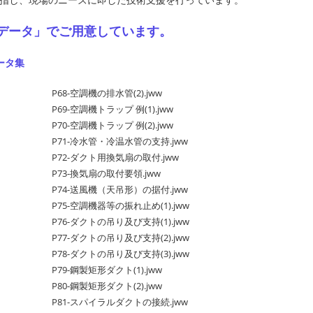
Dデータ」でご用意しています。
ータ集
P68-空調機の排水管(2).jww
P69-空調機トラップ 例(1).jww
P70-空調機トラップ 例(2).jww
P71-冷水管・冷温水管の支持.jww
P72-ダクト用換気扇の取付.jww
P73-換気扇の取付要領.jww
P74-送風機（天吊形）の据付.jww
P75-空調機器等の振れ止め(1).jww
P76-ダクトの吊り及び支持(1).jww
P77-ダクトの吊り及び支持(2).jww
P78-ダクトの吊り及び支持(3).jww
P79-鋼製矩形ダクト(1).jww
P80-鋼製矩形ダクト(2).jww
P81-スパイラルダクトの接続.jww