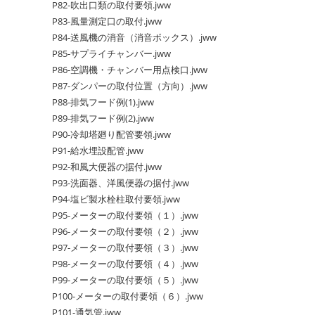
P82-吹出口類の取付要領.jww
P83-風量測定口の取付.jww
P84-送風機の消音（消音ボックス）.jww
P85-サプライチャンバー.jww
P86-空調機・チャンバー用点検口.jww
P87-ダンパーの取付位置（方向）.jww
P88-排気フード例(1).jww
P89-排気フード例(2).jww
P90-冷却塔廻り配管要領.jww
P91-給水埋設配管.jww
P92-和風大便器の据付.jww
P93-洗面器、洋風便器の据付.jww
P94-塩ビ製水栓柱取付要領.jww
P95-メーターの取付要領（１）.jww
P96-メーターの取付要領（２）.jww
P97-メーターの取付要領（３）.jww
P98-メーターの取付要領（４）.jww
P99-メーターの取付要領（５）.jww
P100-メーターの取付要領（６）.jww
P101-通気管.jww