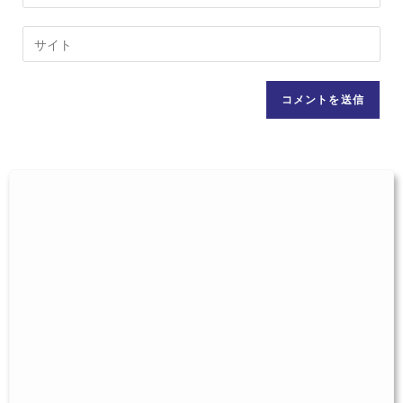
ー
す
ル
Web
る
ア
サ
名
ド
イ
前
レ
ト
ま
ス
の
た
を
URL
は
入
を
ユ
力
入
ー
し
力
ザ
て
し
ー
コ
て
名
メ
く
を
ン
だ
入
ト
さ
力
い。
し
(任
て
意)
く