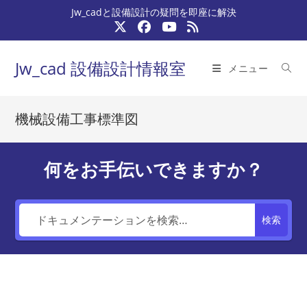
コ
Jw_cadと設備設計の疑問を即座に解決
ン
テ
ン
Jw_cad 設備設計情報室
メニュー
ツ
へ
ス
機械設備工事標準図
キ
ッ
プ
何をお手伝いできますか？
検索