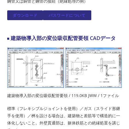
鋼管又は銅管と鋼管の接続（絶縁処理の例）
ダウンロード
パスワードについて
建築物導入部の変位吸収配管要領 CADデータ
建築物導入部の変位吸収配管要領 / 119.0KB JWW / 1ファイル
標準（フレキシブルジョイントを使用）／ガス（スライド形継
手を使用）／桝を設ける場合は、建築物と差筋等で構造的に一
体化しないこと。外壁貫通部は、躯体鉄筋との絶縁処置を講じ