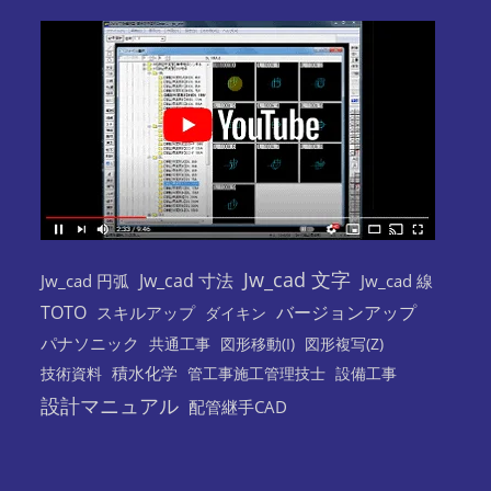
Jw_cad 文字
Jw_cad 寸法
Jw_cad 円弧
Jw_cad 線
TOTO
バージョンアップ
スキルアップ
ダイキン
パナソニック
共通工事
図形移動(I)
図形複写(Z)
積水化学
技術資料
管工事施工管理技士
設備工事
設計マニュアル
配管継手CAD