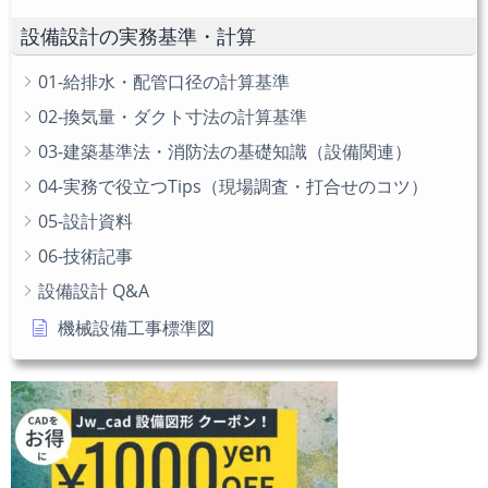
だ
設備設計の実務基準・計算
さ
い
01-給排水・配管口径の計算基準
02-換気量・ダクト寸法の計算基準
03-建築基準法・消防法の基礎知識（設備関連）
04-実務で役立つTips（現場調査・打合せのコツ）
05-設計資料
06-技術記事
設備設計 Q&A
機械設備工事標準図