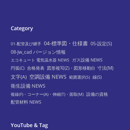
Category
04-標準図・仕様書
05-設定(S)
01-配管及び継手
08-Jw_cad バージョン情報
ガス設備 NEWS
エコキュート 電気温水器 NEWS
寸法(M)
円弧(C)
合格発表
図形複写(Z)・図形移動(I)
空調設備 NEWS
文字(A)
線(S)
範囲選択(S)
衛生設備 NEWS
設備の資格
複線(F)・コーナー(A)・伸縮(T)・面取(M)
配管材料 NEWS
YouTube & Tag