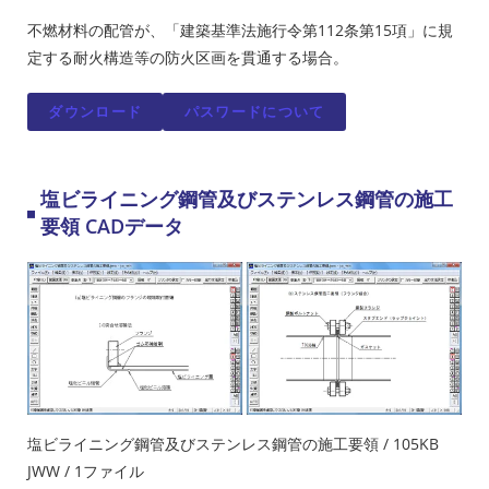
不燃材料の配管が、「建築基準法施行令第112条第15項」に規
定する耐火構造等の防火区画を貫通する場合。
ダウンロード
パスワードについて
塩ビライニング鋼管及びステンレス鋼管の施工
要領 CADデータ
塩ビライニング鋼管及びステンレス鋼管の施工要領 / 105KB
JWW / 1ファイル