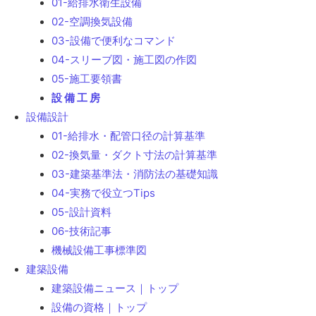
01-給排水衛生設備
02-空調換気設備
03-設備で便利なコマンド
04-スリーブ図・施工図の作図
05-施工要領書
設 備 工 房
設備設計
01-給排水・配管口径の計算基準
02-換気量・ダクト寸法の計算基準
03-建築基準法・消防法の基礎知識
04-実務で役立つTips
05-設計資料
06-技術記事
機械設備工事標準図
建築設備
建築設備ニュース｜トップ
設備の資格｜トップ