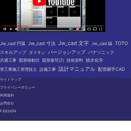
Jw_cad 文字
Jw_cad 寸法
TOTO
Jw_cad 円弧
Jw_cad 線
バージョンアップ
スキルアップ
パナソニック
ダイキン
共通工事
図形移動(I)
図形複写(Z)
技術資料
積水化学
設計マニュアル
配管継手CAD
管工事施工管理技士
設備工事
サイトマップ
プライバシーポリシー
利用規約
お問合せ
F.DESIGN
Copyright © 2026 Jw_cad 設備設計情報室 – Powered by setsubit.com