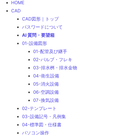
HOME
検
CAD
索
CAD図形｜トップ
パスワードについて
AI 質問・要望箱
01-設備図形
01-配管及び継手
02-バルブ・フレキ
03-排水桝・排水金物
04-衛生設備
05-消火設備
06-空調設備
07-換気設備
02-テンプレート
03-設備記号・凡例集
04-標準図・仕様書
パソコン操作