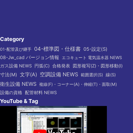
Category
04-標準図・仕様書
05-設定(S)
01-配管及び継手
08-Jw_cad バージョン情報
エコキュート 電気温水器 NEWS
図形複写(Z)・図形移動(I)
ガス設備 NEWS
円弧(C)
合格発表
文字(A)
空調設備 NEWS
寸法(M)
範囲選択(S)
線(S)
衛生設備 NEWS
複線(F)・コーナー(A)・伸縮(T)・面取(M)
設備の資格
配管材料 NEWS
YouTube & Tag