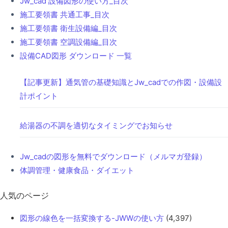
Jw_cad 設備図形の使い方_目次
施工要領書 共通工事_目次
施工要領書 衛生設備編_目次
施工要領書 空調設備編_目次
設備CAD図形 ダウンロード 一覧
【記事更新】通気管の基礎知識とJw_cadでの作図・設備設
計ポイント
給湯器の不調を適切なタイミングでお知らせ
Jw_cadの図形を無料でダウンロード（メルマガ登録）
体調管理・健康食品・ダイエット
人気のページ
図形の線色を一括変換する-JWWの使い方
(4,397)