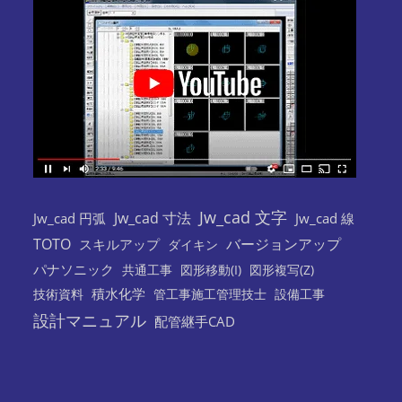
Jw_cad 文字
Jw_cad 寸法
Jw_cad 円弧
Jw_cad 線
TOTO
バージョンアップ
スキルアップ
ダイキン
パナソニック
共通工事
図形移動(I)
図形複写(Z)
積水化学
技術資料
管工事施工管理技士
設備工事
設計マニュアル
配管継手CAD