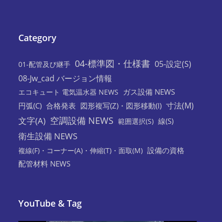
Category
04-標準図・仕様書
05-設定(S)
01-配管及び継手
08-Jw_cad バージョン情報
ガス設備 NEWS
エコキュート 電気温水器 NEWS
寸法(M)
円弧(C)
合格発表
図形複写(Z)・図形移動(I)
空調設備 NEWS
文字(A)
線(S)
範囲選択(S)
衛生設備 NEWS
設備の資格
複線(F)・コーナー(A)・伸縮(T)・面取(M)
配管材料 NEWS
YouTube & Tag