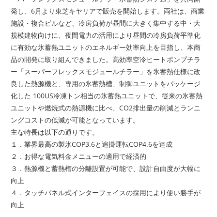
発し、6月より東芝キヤリアで販売を開始します。両社は、商業
施設・複合ビルなど、冷房負荷が昼間に大きく集中する中・大
規模建物向けに、夜間電力の活用により昼間の冷房負荷平準化
に有効な氷蓄熱ユニットのエネルギー効率向上を目指し、本商
品の開発に取り組んできました。高効率空冷ヒートポンプチラ
ー「スーパーフレックスモジュールチラー」を氷蓄熱仕様に改
良した熱源機と、専用の氷蓄熱槽、制御ユニットをパッケージ
化した 100US冷凍トン相当の氷蓄熱ユニットで、従来の氷蓄熱
ユニットや燃焼式の熱源機に比べ、CO2排出量の削減とランニ
ングコストの低減が可能となっています。
主な特長は以下の通りです。
１．業界最高の製氷COP3.6と追掛運転COP4.6を達成
２．お得な電気料金メニューの適用で経済的
３．熱源機と蓄熱槽の分離設置が可能で、設計自由度が大幅に
向上
４．タッチパネル式インターフェイスの採用により使い勝手が
向上