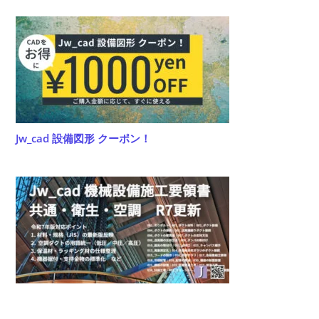
だ
さ
い
Jw_cad 設備図形 クーポン！