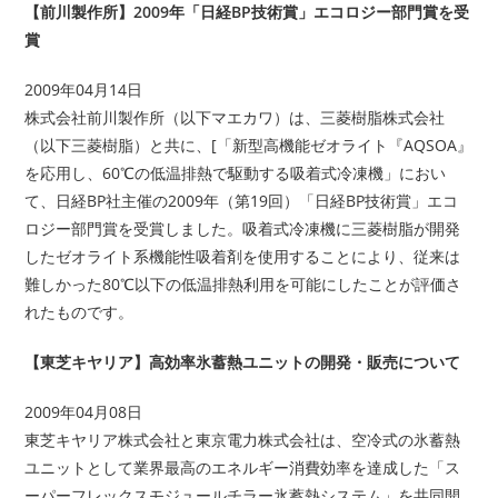
【前川製作所】2009年「日経BP技術賞」エコロジー部門賞を受
賞
2009年04月14日
株式会社前川製作所（以下マエカワ）は、三菱樹脂株式会社
（以下三菱樹脂）と共に、[「新型高機能ゼオライト『AQSOA』
を応用し、60℃の低温排熱で駆動する吸着式冷凍機」におい
て、日経BP社主催の2009年（第19回）「日経BP技術賞」エコ
ロジー部門賞を受賞しました。吸着式冷凍機に三菱樹脂が開発
したゼオライト系機能性吸着剤を使用することにより、従来は
難しかった80℃以下の低温排熱利用を可能にしたことが評価さ
れたものです。
【東芝キヤリア】高効率氷蓄熱ユニットの開発・販売について
2009年04月08日
東芝キヤリア株式会社と東京電力株式会社は、空冷式の氷蓄熱
ユニットとして業界最高のエネルギー消費効率を達成した「ス
ーパーフレックスモジュールチラー氷蓄熱システム」を共同開