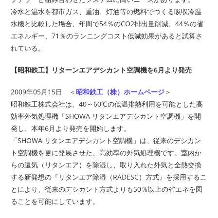
冷水と温水を都市ガス、重油、灯油等の燃料でつくる吸収冷温
水機と比較した場合、年間で54％のCO2排出量削減、44％の省
エネルギー、71％のランニングコスト低減効果があると試算さ
れている。
【昭和鉄工】リターンエアデシカント空調機を6月より発売
2009年05月15日 ＜
昭和鉄工（株）ホームページ
＞
昭和鉄工株式会社は、40～60℃の低温排熱利用を可能とした高
効率外気処理機「SHOWA リタンエアデシカント空調機」を開
発し、本年6月より発売を開始します。
「SHOWA リタンエアデシカント空調機」は、従来のデシカン
ト空調機を更に発展させた、高効率の外気処理機です。室内か
らの還気（リタンエア）を除湿し、取り入れた外気と全熱交換
する新発想の『リタンエア除湿（RADESC）方式』を採用するこ
とにより、従来のデシカント方式よりも50％以上の省エネを図
ることを可能にしています。