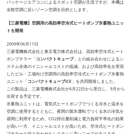
パッケージエアコンによるスポット空調が主流ですが、本機は
全館空調に近いゾーン空調を目的とします。
【三菱電機】空調用の高効率空冷式ヒートポンプ氷蓄熱ユニッ
トを開発
2009年06月11日
三菱電機株式会社と東京電力株式会社は、高効率空冷式ヒート
ポンプチラー「
コンパクトキューブ
」との組み合わせによるシ
ステム全体のイニシャルコストの低減、および高効率化を実現
したビル・工場向け空調用の高効率空冷式ヒートポンプ氷蓄熱
ユニット「
コンパクトキューブICE
」を共同開発しました。
この製品は、三菱電機株式会社が6月22日から受注し、9月から
出荷する予定です。
氷蓄熱ユニットは、電気式ヒートポンプでつくる冷水と温水を
空調に使用するとともに、夜間の製氷運転でつくる氷の冷気を
昼間に利用するため、CO2排出量削減と電力負荷平準化の効果
が高い一方、イニシャルコストが高いため、空冷式ヒートポン
プチラーと組み合わせたシステムに高いニーズがあります。