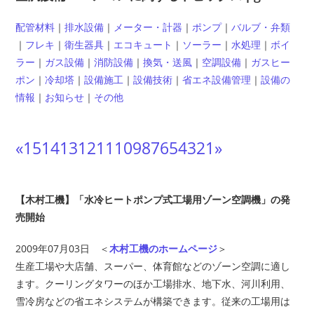
配管材料
｜
排水設備
｜
メーター・計器
｜
ポンプ
｜
バルブ・弁類
｜
フレキ
｜
衛生器具
｜
エコキュート
｜
ソーラー
｜
水処理
｜
ボイ
ラー
｜
ガス設備
｜
消防設備
｜
換気・送風
｜
空調設備
｜
ガスヒー
ポン
｜
冷却塔
｜
設備施工
｜
設備技術
｜
省エネ設備管理
｜
設備の
情報
｜
お知らせ
｜
その他
«
15
14
13
12
11
10
9
8
7
6
5
4
3
2
1
»
【木村工機】「水冷ヒートポンプ式工場用ゾーン空調機」の発
売開始
2009年07月03日 ＜
木村工機のホームページ
＞
生産工場や大店舗、スーパー、体育館などのゾーン空調に適し
ます。クーリングタワーのほか工場排水、地下水、河川利用、
雪冷房などの省エネシステムが構築できます。従来の工場用は