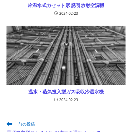
冷温水式カセット形 誘引放射空調機
2024-02-23
温水・蒸気投入型ガス吸収冷温水機
2024-02-23
そ
前の投稿
の