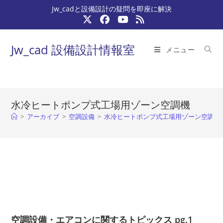
コ
Jw_cadと設備設計の疑問を即座に解決
ン
テ
ン
Jw_cad 設備設計情報室
メニュー
ツ
へ
ス
キ
水冷ヒートポンプ式工場用ゾーン空調機
ッ
>
アーカイブ
>
空調設備
>
水冷ヒートポンプ式工場用ゾーン空調機
プ
空調設備・エアコンに関するトピックス pg.1