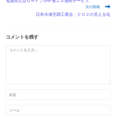
電源自立型ＧＨＰ｜GHP省エネ運転サービス
他
次の投稿
の
記
日本冷凍空調工業会、ＣＯ２の見える化
事
を
読
む
コメントを残す
コ
メ
ン
ト
コ
メ
ン
メ
ト
ー