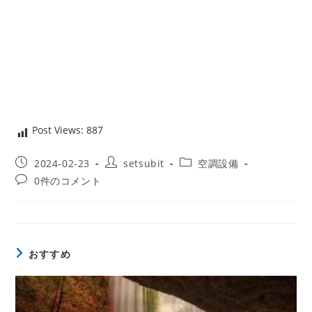
Post Views:
887
投
投
投
2024-02-23
setsubit
空調設備
稿
稿
稿
投
0件のコメント
公
者:
カ
稿
開
テ
コ
日:
ゴ
メ
リ
ン
ー:
ト:
おすすめ