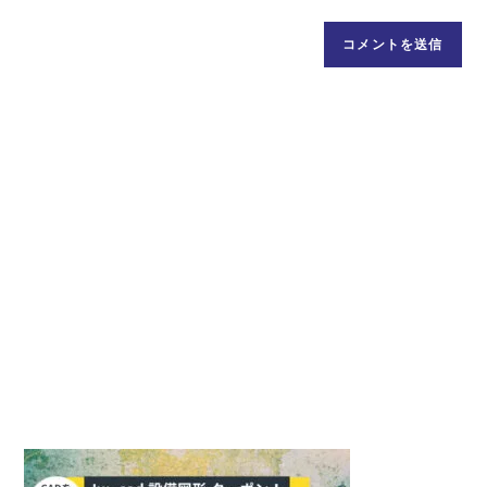
名
ド
イ
前
レ
ト
ま
ス
の
た
を
URL
は
入
を
ユ
力
入
ー
し
力
ザ
て
し
ー
コ
て
名
メ
く
を
ン
だ
入
ト
さ
力
い。
し
(任
て
意)
く
だ
さ