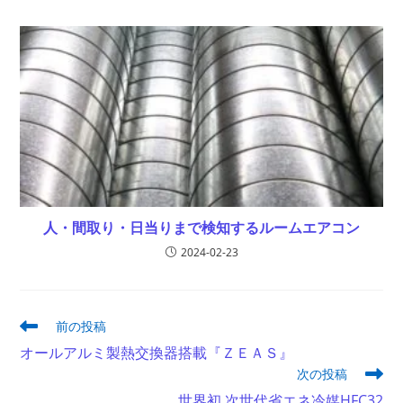
人・間取り・日当りまで検知するルームエアコン
2024-02-23
そ
前の投稿
の
オールアルミ製熱交換器搭載『ＺＥＡＳ』
他
次の投稿
の
記
世界初 次世代省エネ冷媒HFC32