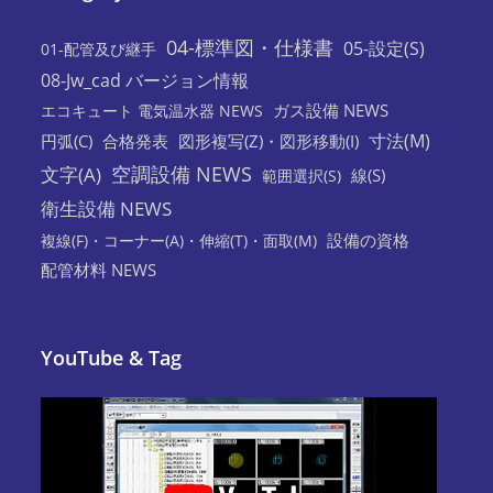
04-標準図・仕様書
05-設定(S)
01-配管及び継手
08-Jw_cad バージョン情報
ガス設備 NEWS
エコキュート 電気温水器 NEWS
寸法(M)
円弧(C)
合格発表
図形複写(Z)・図形移動(I)
空調設備 NEWS
文字(A)
線(S)
範囲選択(S)
衛生設備 NEWS
設備の資格
複線(F)・コーナー(A)・伸縮(T)・面取(M)
配管材料 NEWS
YouTube & Tag