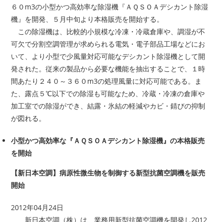
６０m3の小型かつ高効率な除湿機『ＡＱＳＯＡデシカント除湿
機』を開発、５月中旬より本格販売を開始する。
この除湿機は、比較的小規模な冷凍・冷蔵倉庫や、調湿が不
可欠で分割空調管理が求められる電気・電子部品工場などにお
いて、より小型で少風量対応可能なデシカント除湿機として開
発された。従来の製品から必要な機能を抽出することで、１時
間あたり２４０～３６０m3の処理風量に対応可能である。ま
た、露点５℃以下での除湿も可能なため、冷蔵・冷凍の倉庫や
加工室での除湿ができ、結露・氷結の軽減やカビ・錆びの抑制
が図れる。
小型かつ高効率な『ＡＱＳＯＡデシカント除湿機』の本格販売
を開始
【新日本空調】病原性微生物を制御する新型抗菌空調機を販売
開始
2012年04月24日
新日本空調（株）は、業務用新型抗菌空調機を開発し2012