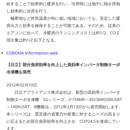
給することで効率的に暖房を行い、冷房時には地中に熱を排熱
し効率的に冷房を行う。
極寒地など外気温度が特に低い地域においても、安定した暖
房出力と効率を確保することが可能である。そのため、従来の
エアコンに比べて、冷暖房のランニングコストは約1/2、CO２
排出量は約1/2 以下となる。
CORONA Information web
【日立】部分負荷効率を向上した高効率インバータ制御ターボ
冷凍機を発売
2012年02月10日
日立アプライアンス株式会社は、新型の高効率インバータ
制御ターボ冷凍機「SGシリーズ」(1758kW～4923kW(500USRT
～1400USRT、8機種)を、2012年2月13日から発売開始します。
本シリーズは、震災後の省電力や節電に対するニーズの高まり
に応えるため部分負荷効率を向上させ、COP24.5を達成してい
ます。