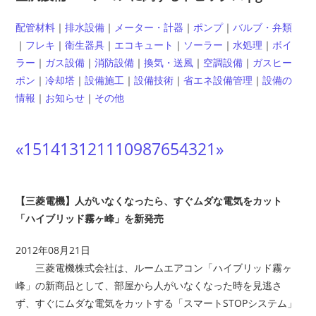
配管材料
｜
排水設備
｜
メーター・計器
｜
ポンプ
｜
バルブ・弁類
｜
フレキ
｜
衛生器具
｜
エコキュート
｜
ソーラー
｜
水処理
｜
ボイ
ラー
｜
ガス設備
｜
消防設備
｜
換気・送風
｜
空調設備
｜
ガスヒー
ポン
｜
冷却塔
｜
設備施工
｜
設備技術
｜
省エネ設備管理
｜
設備の
情報
｜
お知らせ
｜
その他
«
15
14
13
12
11
10
9
8
7
6
5
4
3
2
1
»
【三菱電機】人がいなくなったら、すぐムダな電気をカット
「ハイブリッド霧ヶ峰」を新発売
2012年08月21日
三菱電機株式会社は、ルームエアコン「ハイブリッド霧ヶ
峰」の新商品として、部屋から人がいなくなった時を見逃さ
ず、すぐにムダな電気をカットする「スマートSTOPシステム」