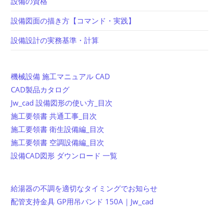
設備の資格
設備図面の描き方【コマンド・実践】
設備設計の実務基準・計算
機械設備 施工マニュアル CAD
CAD製品カタログ
Jw_cad 設備図形の使い方_目次
施工要領書 共通工事_目次
施工要領書 衛生設備編_目次
施工要領書 空調設備編_目次
設備CAD図形 ダウンロード 一覧
給湯器の不調を適切なタイミングでお知らせ
配管支持金具 GP用吊バンド 150A｜Jw_cad