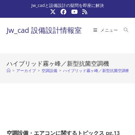
コ
Jw_cadと設備設計の疑問を即座に解決
ン
テ
ン
Jw_cad 設備設計情報室
メニュー
ツ
へ
ス
キ
ハイブリッド霧ヶ峰／新型抗菌空調機
ッ
>
アーカイブ
>
空調設備
>
ハイブリッド霧ヶ峰／新型抗菌空調機
>
プ
空調設備・エアコンに関するトピックス pg.13