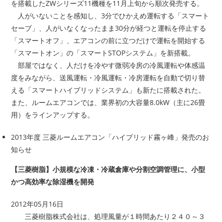
を搭載したZWシリーズ11機種を11月上旬から順次発売する。
人がいないことを感知し、3分でひかえめ運転する「スマート
セーブ」、人がいなくなったまま30分が経つと運転を停止する
「スマートオフ」、エアコンの前に立つだけで運転を開始する
「スマートオン」の「スマートSTOPシステム」を新搭載。
部屋ではなく、人だけを冷やす微弱冷房の冷風運転や体感温
度をみながら、送風運転・冷風運転・冷房運転を自動で切り替
える「スマートハイブリッドシステム」も新たに搭載された。
また、ルームエアコンでは、業界初の大容量8.0kW（主に26畳
用）をラインアップする。
2013年度 三菱ルームエアコン「ハイブリッド霧ヶ峰」発売のお
知らせ
【三菱樹脂】小規模な冷凍・冷蔵倉庫や分割空調管理に、小型
かつ高効率な除湿機を開発
2012年05月16日
三菱樹脂株式会社は、処理風量が１時間あたり２４０～３