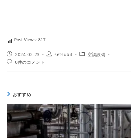
Post Views:
817
投
投
投
2024-02-23
setsubit
空調設備
稿
稿
稿
投
0件のコメント
公
者:
カ
稿
開
テ
コ
日:
ゴ
メ
リ
ン
ー:
ト:
おすすめ