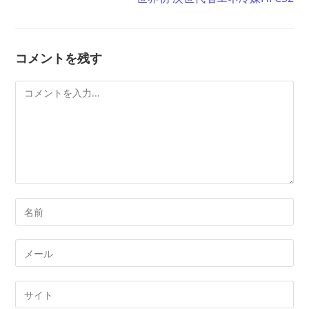
事
を
読
む
コメントを残す
コ
メ
ン
ト
コ
メ
ン
メ
ト
ー
す
ル
Web
る
ア
サ