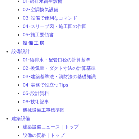
01-給排水衛生設備
02-空調換気設備
03-設備で便利なコマンド
04-スリーブ図・施工図の作図
05-施工要領書
設 備 工 房
設備設計
01-給排水・配管口径の計算基準
02-換気量・ダクト寸法の計算基準
03-建築基準法・消防法の基礎知識
04-実務で役立つTips
05-設計資料
06-技術記事
機械設備工事標準図
建築設備
建築設備ニュース｜トップ
設備の資格｜トップ