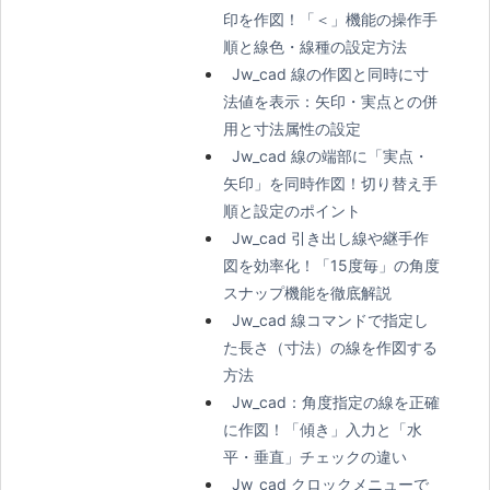
印を作図！「＜」機能の操作手
順と線色・線種の設定方法
Jw_cad 線の作図と同時に寸
法値を表示：矢印・実点との併
用と寸法属性の設定
Jw_cad 線の端部に「実点・
矢印」を同時作図！切り替え手
順と設定のポイント
Jw_cad 引き出し線や継手作
図を効率化！「15度毎」の角度
スナップ機能を徹底解説
Jw_cad 線コマンドで指定し
た長さ（寸法）の線を作図する
方法
Jw_cad：角度指定の線を正確
に作図！「傾き」入力と「水
平・垂直」チェックの違い
Jw_cad クロックメニューで