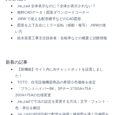
Jw_cad 全体表示なのに？全体が表示されない？
無料CADデータ｜図形ダウンロードコーナー
JWW で使える配管継手などのCAD図形
図形を上下左右にミラー反転（移動・複写） JWWの使
い方
給水装置工事主任技術者・合格率などの概要と試験情報
新着の記事
【新機能】サイト内にAIチャットボットを設置しまし
た！
TOTO、住宅設備機器商品の希望小売価格を改定
「プラントハイパーBK」SPチーズ150A×75A・
200A×75Aの仕様変更
Jw_cadで寸法の設定を変更する方法：文字・フォント・
色・単位を解説
Jw_cadのPDF印刷で配管を強調！建築図を薄く設備図を