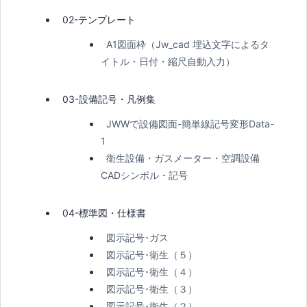
02-テンプレート
A1図面枠（Jw_cad 埋込文字によるタ
イトル・日付・縮尺自動入力）
03-設備記号・凡例集
JWWで設備図面-簡単線記号変形Data-
1
衛生設備・ガスメーター・空調設備
CADシンボル・記号
04-標準図・仕様書
図示記号･ガス
図示記号･衛生（５）
図示記号･衛生（４）
図示記号･衛生（３）
図示記号･衛生（２）