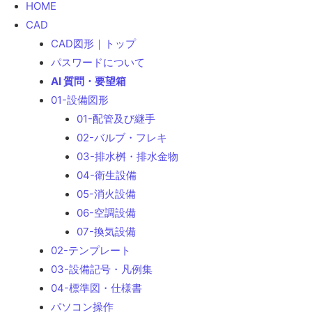
HOME
検
CAD
索
CAD図形｜トップ
パスワードについて
AI 質問・要望箱
01-設備図形
01-配管及び継手
02-バルブ・フレキ
03-排水桝・排水金物
04-衛生設備
05-消火設備
06-空調設備
07-換気設備
02-テンプレート
03-設備記号・凡例集
04-標準図・仕様書
パソコン操作