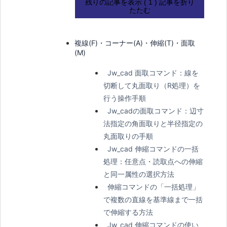
残りの記事を表示 ( 1 )
記事を折り
たたむ
複線(F)・コーナー(A)・伸縮(T)・面取
(M)
Jw_cad 面取コマンド：線を
切断して丸面取り（R処理）を
行う操作手順
Jw_cadの面取コマンド：辺寸
法指定の角面取りと半径指定の
丸面取りの手順
Jw_cad 伸縮コマンドの一括
処理：任意点・読取点への伸縮
と同一属性の選択方法
伸縮コマンドの「一括処理」
で複数の直線を基準線まで一括
で伸縮する方法
Jw_cad 伸縮コマンドの使い