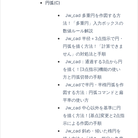
円弧(C)
Jw_cad 多重円を作図する方
法！「多重円」入力ボックスの
数値ルール解説
Jw_cad 半径＋3点指示で円・
円弧を描く方法！「計算できま
せん」の対処法と手順
Jw_cad：通過する3点から円
を描く！[3点指示]機能の使い
方と円弧切替の手順
Jw_cadで半円・半楕円弧を作
図する方法：円弧コマンドと扁
平率の使い方
Jw_cad 中心以外を基準に円
を描く方法！[基点]変更と2点指
示による作図の手順
Jw_cad 斜め・傾いた楕円を