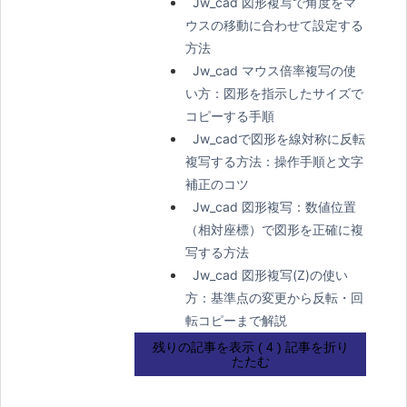
Jw_cad 図形複写で角度をマ
ウスの移動に合わせて設定する
方法
Jw_cad マウス倍率複写の使
い方：図形を指示したサイズで
コピーする手順
Jw_cadで図形を線対称に反転
複写する方法：操作手順と文字
補正のコツ
Jw_cad 図形複写：数値位置
（相対座標）で図形を正確に複
写する方法
Jw_cad 図形複写(Z)の使い
方：基準点の変更から反転・回
転コピーまで解説
残りの記事を表示 ( 4 )
記事を折り
たたむ