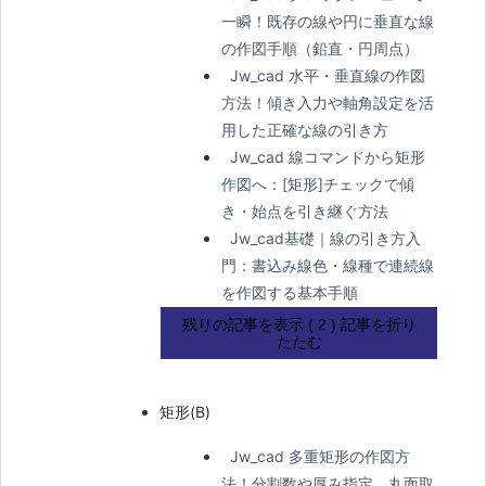
一瞬！既存の線や円に垂直な線
の作図手順（鉛直・円周点）
Jw_cad 水平・垂直線の作図
方法！傾き入力や軸角設定を活
用した正確な線の引き方
Jw_cad 線コマンドから矩形
作図へ：[矩形]チェックで傾
き・始点を引き継ぐ方法
Jw_cad基礎｜線の引き方入
門：書込み線色・線種で連続線
を作図する基本手順
残りの記事を表示 ( 2 )
記事を折り
たたむ
矩形(B)
Jw_cad 多重矩形の作図方
法！分割数や厚み指定、丸面取