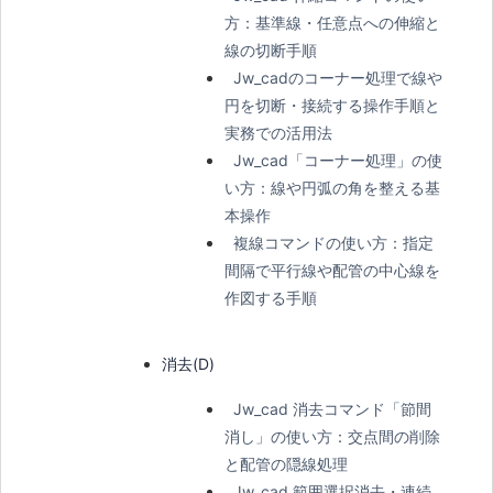
方：基準線・任意点への伸縮と
線の切断手順
Jw_cadのコーナー処理で線や
円を切断・接続する操作手順と
実務での活用法
Jw_cad「コーナー処理」の使
い方：線や円弧の角を整える基
本操作
複線コマンドの使い方：指定
間隔で平行線や配管の中心線を
作図する手順
消去(D)
Jw_cad 消去コマンド「節間
消し」の使い方：交点間の削除
と配管の隠線処理
Jw_cad 範囲選択消去・連続