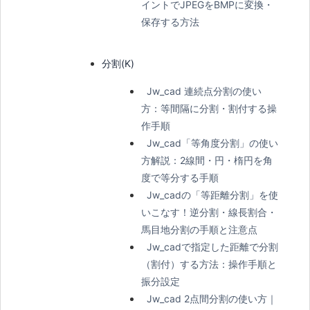
イントでJPEGをBMPに変換・
保存する方法
分割(K)
Jw_cad 連続点分割の使い
方：等間隔に分割・割付する操
作手順
Jw_cad「等角度分割」の使い
方解説：2線間・円・楕円を角
度で等分する手順
Jw_cadの「等距離分割」を使
いこなす！逆分割・線長割合・
馬目地分割の手順と注意点
Jw_cadで指定した距離で分割
（割付）する方法：操作手順と
振分設定
Jw_cad 2点間分割の使い方｜