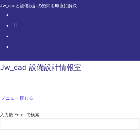
コ
Jw_cadと設備設計の疑問を即座に解決
ン
テ
ン
ツ
へ
ス
キ
Jw_cad 設備設計情報室
ッ
プ
メニュー
閉じる
サ
入力後 Enter で検索
イ
ト
内