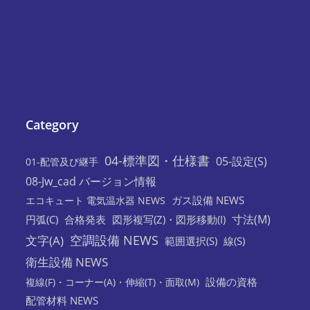
Category
04-標準図・仕様書
05-設定(S)
01-配管及び継手
08-Jw_cad バージョン情報
ガス設備 NEWS
エコキュート 電気温水器 NEWS
寸法(M)
円弧(C)
合格発表
図形複写(Z)・図形移動(I)
空調設備 NEWS
文字(A)
範囲選択(S)
線(S)
衛生設備 NEWS
設備の資格
複線(F)・コーナー(A)・伸縮(T)・面取(M)
配管材料 NEWS