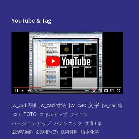
YouTube & Tag
Jw_cad 文字
Jw_cad 寸法
Jw_cad 円弧
Jw_cad 線
TOTO
スキルアップ
LIXIL
ダイキン
バージョンアップ
パナソニック
共通工事
積水化学
図形移動(I)
図形複写(Z)
技術資料