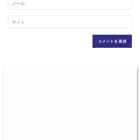
メ
ト
ー
す
ル
Web
る
ア
サ
名
ド
イ
前
レ
ト
ま
ス
の
た
を
URL
は
入
を
ユ
力
入
ー
し
力
ザ
て
し
ー
コ
て
名
メ
く
を
ン
だ
入
ト
さ
力
い。
し
(任
て