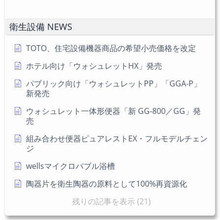
意)
く
だ
衛生設備 NEWS
さ
い
TOTO、住宅設備機器商品の希望小売価格を改定
ホテル向け「ウォシュレットHX」発売
パブリック向け「ウォシュレットPP」「GGA-P」
新発売
ウォシュレット一体形便器「新 GG-800／GG」発
売
組み合わせ便器ピュアレストEX・フルモデルチェン
ジ
wellsマイクロバブル浴槽
陶器片を衛生陶器の原料として100%再資源化
残りの記事を表示 (21)