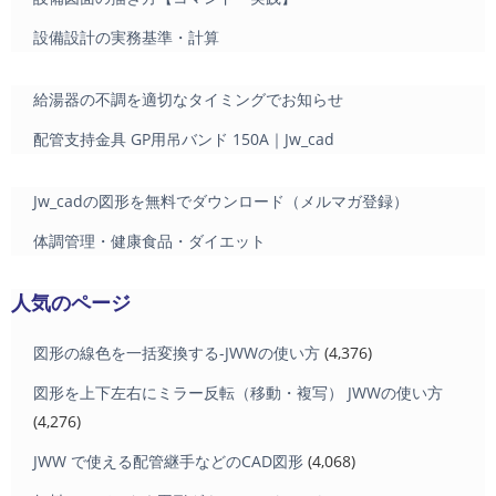
設備設計の実務基準・計算
給湯器の不調を適切なタイミングでお知らせ
配管支持金具 GP用吊バンド 150A｜Jw_cad
Jw_cadの図形を無料でダウンロード（メルマガ登録）
体調管理・健康食品・ダイエット
人気のページ
図形の線色を一括変換する-JWWの使い方
(4,376)
図形を上下左右にミラー反転（移動・複写） JWWの使い方
(4,276)
JWW で使える配管継手などのCAD図形
(4,068)