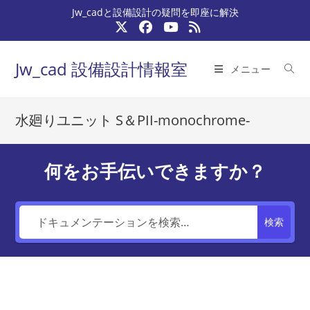
コ
Jw_cadと設備設計の疑問を即座に解決
ン
テ
ン
Jw_cad 設備設計情報室
メニュー
ツ
へ
ス
水廻りユニット S＆PII-monochrome-
キ
ッ
プ
何をお手伝いできますか？
検索