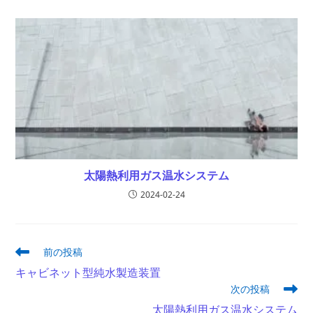
太陽熱利用ガス温水システム
2024-02-24
そ
前の投稿
の
キャビネット型純水製造装置
他
次の投稿
の
記
太陽熱利用ガス温水システム