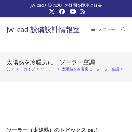
コ
Jw_cadと設備設計の疑問を即座に解決
ン
テ
ン
Jw_cad 設備設計情報室
メニュー
ツ
へ
ス
キ
太陽熱を冷暖房に、ソーラー空調
ッ
>
アーカイブ
>
ソーラー
>
太陽熱を冷暖房に、ソーラー空調
>
プ
ソーラー（太陽熱）のトピックス pg.1