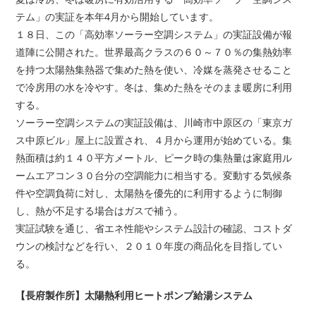
テム」の実証を本年4月から開始しています。
１８日、この「高効率ソーラー空調システム」の実証設備が報
道陣に公開された。世界最高クラスの６０～７０％の集熱効率
を持つ太陽熱集熱器で集めた熱を使い、冷媒を蒸発させること
で冷房用の水を冷やす。冬は、集めた熱をそのまま暖房に利用
する。
ソーラー空調システムの実証設備は、川崎市中原区の「東京ガ
ス中原ビル」屋上に設置され、４月から運用が始めている。集
熱面積は約１４０平方メートル、ピーク時の集熱量は家庭用ル
ームエアコン３０台分の空調能力に相当する。変動する気候条
件や空調負荷に対し、太陽熱を優先的に利用するように制御
し、熱が不足する場合はガスで補う。
実証試験を通じ、省エネ性能やシステム設計の確認、コストダ
ウンの検討などを行い、２０１０年度の商品化を目指してい
る。
【長府製作所】太陽熱利用ヒートポンプ給湯システム