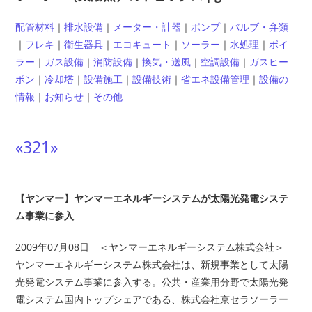
配管材料
｜
排水設備
｜
メーター・計器
｜
ポンプ
｜
バルブ・弁類
｜
フレキ
｜
衛生器具
｜
エコキュート
｜
ソーラー
｜
水処理
｜
ボイ
ラー
｜
ガス設備
｜
消防設備
｜
換気・送風
｜
空調設備
｜
ガスヒー
ポン
｜
冷却塔
｜
設備施工
｜
設備技術
｜
省エネ設備管理
｜
設備の
情報
｜
お知らせ
｜
その他
«
3
2
1
»
【ヤンマー】ヤンマーエネルギーシステムが太陽光発電システ
ム事業に参入
2009年07月08日 ＜ヤンマーエネルギーシステム株式会社＞
ヤンマーエネルギーシステム株式会社は、新規事業として太陽
光発電システム事業に参入する。公共・産業用分野で太陽光発
電システム国内トップシェアである、株式会社京セラソーラー