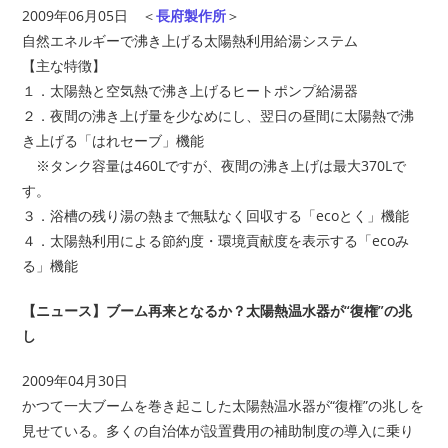
2009年06月05日 ＜
長府製作所
＞
自然エネルギーで沸き上げる太陽熱利用給湯システム
【主な特徴】
１．太陽熱と空気熱で沸き上げるヒートポンプ給湯器
２．夜間の沸き上げ量を少なめにし、翌日の昼間に太陽熱で沸
き上げる「はれセーブ」機能
※タンク容量は460Lですが、夜間の沸き上げは最大370Lで
す。
３．浴槽の残り湯の熱まで無駄なく回収する「ecoとく」機能
４．太陽熱利用による節約度・環境貢献度を表示する「ecoみ
る」機能
【ニュース】ブーム再来となるか？太陽熱温水器が“復権”の兆
し
2009年04月30日
かつて一大ブームを巻き起こした太陽熱温水器が“復権”の兆しを
見せている。多くの自治体が設置費用の補助制度の導入に乗り