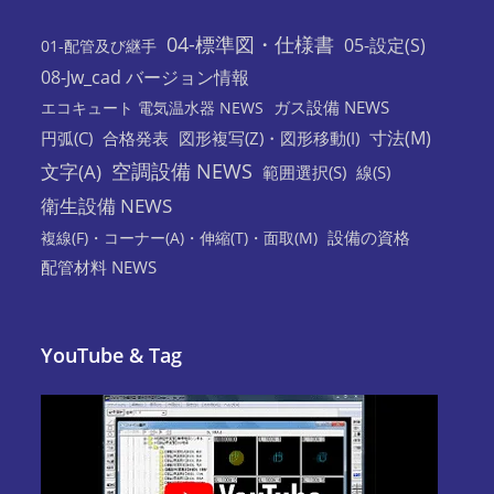
04-標準図・仕様書
05-設定(S)
01-配管及び継手
08-Jw_cad バージョン情報
ガス設備 NEWS
エコキュート 電気温水器 NEWS
寸法(M)
円弧(C)
合格発表
図形複写(Z)・図形移動(I)
空調設備 NEWS
文字(A)
範囲選択(S)
線(S)
衛生設備 NEWS
設備の資格
複線(F)・コーナー(A)・伸縮(T)・面取(M)
配管材料 NEWS
YouTube & Tag