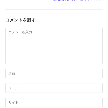
事
を
読
む
コメントを残す
コ
メ
ン
ト
コ
メ
ン
メ
ト
ー
す
ル
Web
る
ア
サ
名