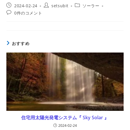
投
投
投
2024-02-24
setsubit
ソーラー
稿
稿
稿
投
0件のコメント
公
者:
カ
稿
開
テ
コ
日:
ゴ
メ
リ
ン
ー:
ト:
おすすめ
住宅用太陽光発電システム『 Sky Solar 』
2024-02-24