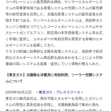
コーポレーションと販売契約を締結、ヤンマーエネルギーシス
テムの現事業領域である発電システムや空調システムの販売網
等の経営資源を活用した、太陽光発電システムの販売促進を目
指す方針である。ヤンマーエネルギーシステムは、高効率ガス
エンジン技術をコアとしたコージェネレーションシステムやガ
スヒートポンプエアコン、防災用の非常用発電システム等を広
く市場に提供し、エネルギーの有効活用を実現する各種のエネ
ルギーシステムを提案してきた。
ＣＯ２の削減に効果的な太陽光発電システムと、高効率で経済
的なエネルギーシステム商品群を組み合わせることにより付加
価値の高いシステムを提案・提供していく体制が整えられた。
【東京ガス】太陽熱を冷暖房に有効利用、ソーラー空調システ
ムについて
2009年06月22日 ＜
東京ガス：プレスリリース
＞
東京ガス株式会社は、再生可能エネルギーを活用したガスシス
テムの実現と普及促進を目指し、太陽熱集熱器で集めた熱を、
夏は冷房、冬は暖房に有効活用する「高効率ソーラー空調シス