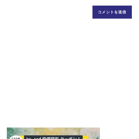
ド
イ
前
レ
ト
ま
ス
の
た
を
URL
は
入
を
ユ
力
入
ー
し
力
ザ
て
し
ー
コ
て
名
メ
く
を
ン
だ
入
ト
さ
力
い。
し
(任
て
意)
く
だ
さ