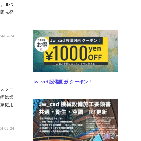
。 ■パ
太陽光発
24-02-24
Jw_cad 設備図形 クーポン！
都スクー
矢崎総業
た家庭用
24-02-24