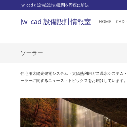
コ
Jw_cadと設備設計の疑問を即座に解決
ン
テ
Jw_cad 設備設計情報室
HOME
CAD
ン
ツ
へ
ス
ソーラー
キ
ッ
プ
住宅用太陽光発電システム・太陽熱利用ガス温水システム
ーラーに関するニュース・トピックスをお届けしています