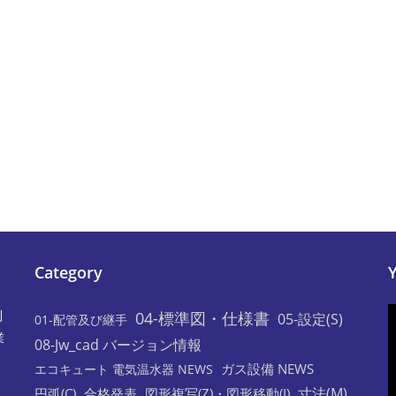
Category
利
04-標準図・仕様書
05-設定(S)
01-配管及び継手
業
08-Jw_cad バージョン情報
ガス設備 NEWS
エコキュート 電気温水器 NEWS
寸法(M)
円弧(C)
合格発表
図形複写(Z)・図形移動(I)