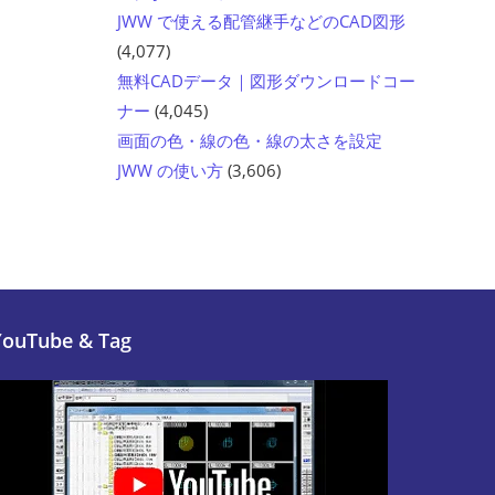
JWW で使える配管継手などのCAD図形
(4,077)
無料CADデータ｜図形ダウンロードコー
ナー
(4,045)
画面の色・線の色・線の太さを設定
JWW の使い方
(3,606)
YouTube & Tag