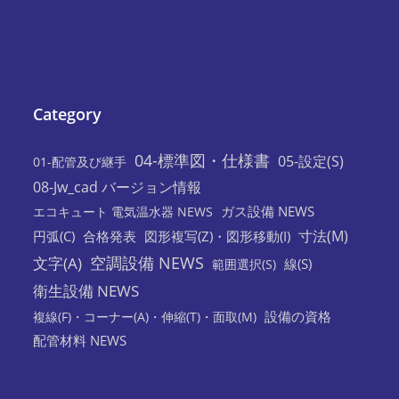
Category
04-標準図・仕様書
05-設定(S)
01-配管及び継手
08-Jw_cad バージョン情報
ガス設備 NEWS
エコキュート 電気温水器 NEWS
寸法(M)
円弧(C)
合格発表
図形複写(Z)・図形移動(I)
空調設備 NEWS
文字(A)
線(S)
範囲選択(S)
衛生設備 NEWS
設備の資格
複線(F)・コーナー(A)・伸縮(T)・面取(M)
配管材料 NEWS