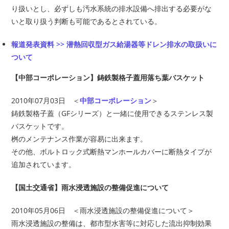
り扱いとし、必ずしも汚水系統の排水設備へ排出する必要がな
いと取り扱う判断も可能であるとされている。
報道発表資料 >> 潜熱回収型ガス給湯器等ドレン排水の取扱いに
ついて
【中部コーポレーション】鋳鉄製格子蓋用落ち葉バスケット
2010年07月03日 ＜
中部コーポレーション
＞
鋳鉄製格子蓋（GFシリーズ）と一緒に使用できるステンレス製
バスケットです。
桝のメンテナンス作業が容易に出来ます。
その他、ボルトロック式断熱マンホールカバーに断熱タイプが
追加されています。
【国土交通省】雨水浸透施設の整備促進について
2010年05月06日 ＜雨水浸透施設の整備促進について＞
雨水浸透施設の整備は、都市型水害等に対応した流出抑制効果