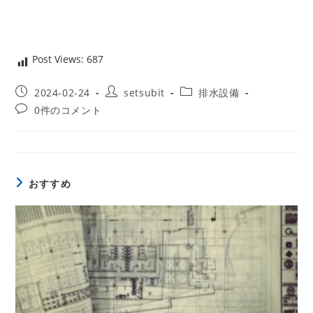
Post Views:
687
投
投
投
2024-02-24
setsubit
排水設備
稿
稿
稿
投
0件のコメント
公
者:
カ
稿
開
テ
コ
日:
ゴ
メ
リ
ン
ー:
ト:
おすすめ