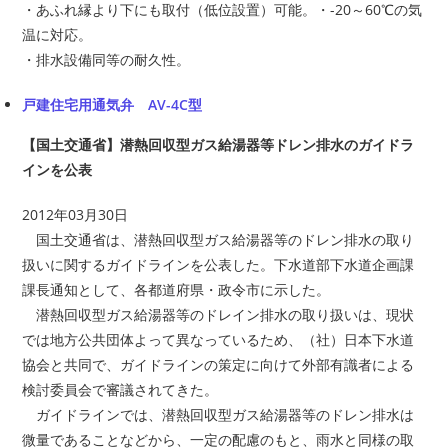
・あふれ縁より下にも取付（低位設置）可能。・-20～60℃の気
温に対応。
・排水設備同等の耐久性。
戸建住宅用通気弁 AV-4C型
【国土交通省】潜熱回収型ガス給湯器等ドレン排水のガイドラ
インを公表
2012年03月30日
国土交通省は、潜熱回収型ガス給湯器等のドレン排水の取り
扱いに関するガイドラインを公表した。下水道部下水道企画課
課長通知として、各都道府県・政令市に示した。
潜熱回収型ガス給湯器等のドレイン排水の取り扱いは、現状
では地方公共団体よって異なっているため、（社）日本下水道
協会と共同で、ガイドラインの策定に向けて外部有識者による
検討委員会で審議されてきた。
ガイドラインでは、潜熱回収型ガス給湯器等のドレン排水は
微量であることなどから、一定の配慮のもと、雨水と同様の取