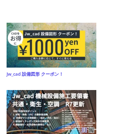
(任
て
意)
く
だ
さ
い
Jw_cad 設備図形 クーポン！