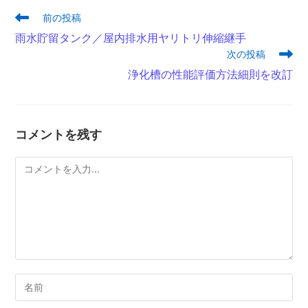
そ
前の投稿
の
雨水貯留タンク／屋内排水用ヤリトリ伸縮継手
他
次の投稿
の
記
浄化槽の性能評価方法細則を改訂
事
を
読
む
コメントを残す
コ
メ
ン
ト
コ
メ