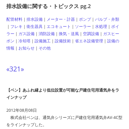
排水設備に関する・トピックス pg.2
配管材料
｜
排水設備
｜
メーター・計器
｜
ポンプ
｜
バルブ・弁類
｜
フレキ
｜
衛生器具
｜
エコキュート
｜
ソーラー
｜
水処理
｜
ボイ
ラー
｜
ガス設備
｜
消防設備
｜
換気・送風
｜
空調設備
｜
ガスヒー
ポン
｜
冷却塔
｜
設備施工
｜
設備技術
｜
省エネ設備管理
｜
設備の
情報
｜
お知らせ
｜
その他
«
3
2
1
»
【ベン】あふれ縁より低位設置が可能な戸建住宅用通気弁をラ
インナップ
2012年08月08日
株式会社ベンは、通気弁シリーズに戸建住宅用通気弁AV-4C型
をラインナップした。