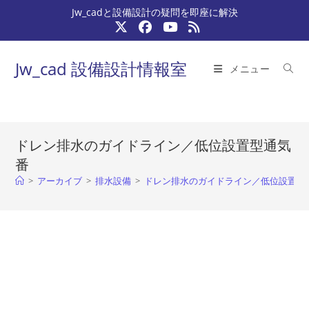
コ
Jw_cadと設備設計の疑問を即座に解決
ン
テ
ン
Jw_cad 設備設計情報室
メニュー
ツ
へ
ス
キ
ドレン排水のガイドライン／低位設置型通気
ッ
番
プ
>
アーカイブ
>
排水設備
>
ドレン排水のガイドライン／低位設置型