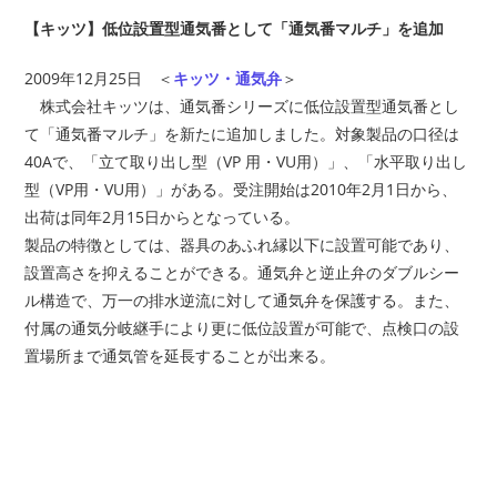
【キッツ】低位設置型通気番として「通気番マルチ」を追加
2009年12月25日 ＜
キッツ・通気弁
＞
株式会社キッツは、通気番シリーズに低位設置型通気番とし
て「通気番マルチ」を新たに追加しました。対象製品の口径は
40Aで、「立て取り出し型（VP 用・VU用）」、「水平取り出し
型（VP用・VU用）」がある。受注開始は2010年2月1日から、
出荷は同年2月15日からとなっている。
製品の特徴としては、器具のあふれ縁以下に設置可能であり、
設置高さを抑えることができる。通気弁と逆止弁のダブルシー
ル構造で、万一の排水逆流に対して通気弁を保護する。また、
付属の通気分岐継手により更に低位設置が可能で、点検口の設
置場所まで通気管を延長することが出来る。