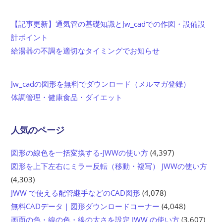
【記事更新】通気管の基礎知識とJw_cadでの作図・設備設
計ポイント
給湯器の不調を適切なタイミングでお知らせ
Jw_cadの図形を無料でダウンロード（メルマガ登録）
体調管理・健康食品・ダイエット
人気のページ
図形の線色を一括変換する-JWWの使い方
(4,397)
図形を上下左右にミラー反転（移動・複写） JWWの使い方
(4,303)
JWW で使える配管継手などのCAD図形
(4,078)
無料CADデータ｜図形ダウンロードコーナー
(4,048)
画面の色・線の色・線の太さを設定 JWW の使い方
(3,607)