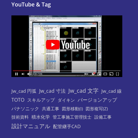
YouTube & Tag
Jw_cad 文字
Jw_cad 寸法
Jw_cad 円弧
Jw_cad 線
TOTO
バージョンアップ
スキルアップ
ダイキン
パナソニック
共通工事
図形移動(I)
図形複写(Z)
積水化学
技術資料
管工事施工管理技士
設備工事
設計マニュアル
配管継手CAD