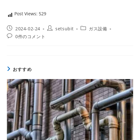
Post Views:
529
投
投
投
2024-02-24
setsubit
ガス設備
稿
稿
稿
投
0件のコメント
公
者:
カ
稿
開
テ
コ
日:
ゴ
メ
リ
ン
ー:
ト:
おすすめ