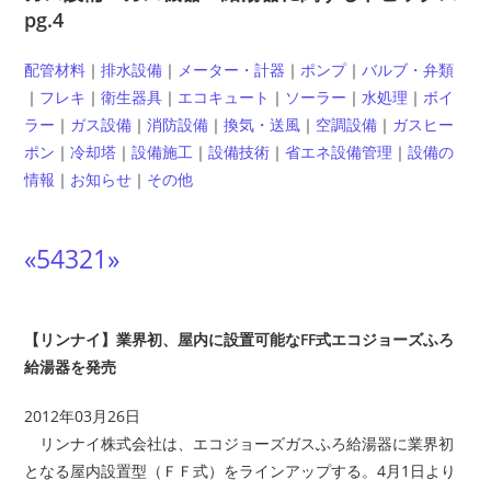
pg.4
配管材料
｜
排水設備
｜
メーター・計器
｜
ポンプ
｜
バルブ・弁類
｜
フレキ
｜
衛生器具
｜
エコキュート
｜
ソーラー
｜
水処理
｜
ボイ
ラー
｜
ガス設備
｜
消防設備
｜
換気・送風
｜
空調設備
｜
ガスヒー
ポン
｜
冷却塔
｜
設備施工
｜
設備技術
｜
省エネ設備管理
｜
設備の
情報
｜
お知らせ
｜
その他
«
5
4
3
2
1
»
【リンナイ】業界初、屋内に設置可能なFF式エコジョーズふろ
給湯器を発売
2012年03月26日
リンナイ株式会社は、エコジョーズガスふろ給湯器に業界初
となる屋内設置型（ＦＦ式）をラインアップする。4月1日より