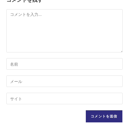
コ
メ
ン
ト
コ
メ
ン
メ
ト
ー
す
ル
Web
る
ア
サ
名
ド
イ
前
レ
ト
ま
ス
の
た