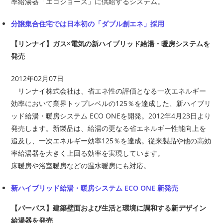
率給湯器「エコジョーズ」に供給するシステム。
分譲集合住宅では日本初の「ダブル創エネ」採用
【リンナイ】ガス×電気の新ハイブリッド給湯・暖房システムを
発売
2012年02月07日
リンナイ株式会社は、省エネ性の評価となる一次エネルギー
効率において業界トップレベルの125％を達成した、新ハイブリ
ッド給湯・暖房システム ECO ONEを開発。2012年4月23日より
発売します。新製品は、給湯の更なる省エネルギー性能向上を
追及し、一次エネルギー効率125％を達成。従来製品や他の高効
率給湯器を大きく上回る効率を実現しています。
床暖房や浴室暖房などの温水暖房にも対応。
新ハイブリッド給湯・暖房システム ECO ONE 新発売
【パーパス】建築壁面および生活と環境に調和する新デザイン
給湯器を発売