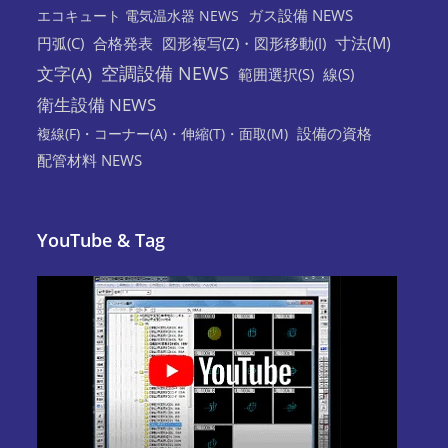
ガス設備 NEWS
エコキュート 電気温水器 NEWS
寸法(M)
円弧(C)
合格発表
図形複写(Z)・図形移動(I)
空調設備 NEWS
文字(A)
範囲選択(S)
線(S)
衛生設備 NEWS
設備の資格
複線(F)・コーナー(A)・伸縮(T)・面取(M)
配管材料 NEWS
YouTube & Tag