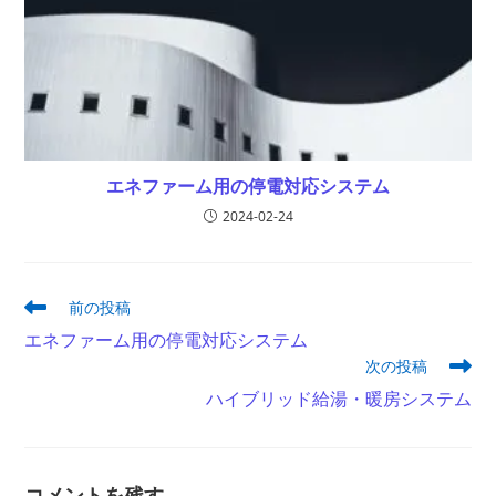
エネファーム用の停電対応システム
2024-02-24
そ
前の投稿
の
エネファーム用の停電対応システム
他
次の投稿
の
記
ハイブリッド給湯・暖房システム
事
を
読
む
コメントを残す