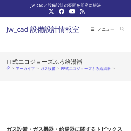
コ
Jw_cadと設備設計の疑問を即座に解決
ン
テ
ン
Jw_cad 設備設計情報室
メニュー
ツ
へ
ス
キ
FF式エコジョーズふろ給湯器
ッ
>
アーカイブ
>
ガス設備
>
FF式エコジョーズふろ給湯器
>
プ
ガス設備・ガス機器・給湯器に関するトピックス