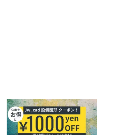
を
URL
は
入
を
ユ
力
入
ー
し
力
ザ
て
し
ー
コ
て
名
メ
く
を
ン
だ
入
ト
さ
力
い。
し
(任
て
意)
く
だ
さ
い