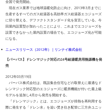
全国で発売開始。
現在ガス業界では地球温暖化防止に向け、2013年3月までに
生産するすべてのガス給湯器を高効率ガス給湯器エコジョーズ
に切り替える、デファクトスタンダード化を宣言している。今
回屋内設置型が加わったことにより、これまでエコジョーズを
設置できなかった屋内設置の場合でも、エコジョーズ化が可能
になる。
ニュースリリース（2012年）｜リンナイ株式会社
【パーパス】ドレンマジック対応の24号給湯暖房用熱源機を発
売
2012年03月19日
パーパス株式会社は、既設集合住宅などの取替えに最適なド
レンマジック対応型のエコジョーズに暖房機能が付いた最上級
モデルを追加し4月から発売を開始する。
『ドレンマジック』とは、エコジョーズが排熱を再利用する
際に発生する「ドレン水」を追い焚き往き配管に三方弁ユニッ