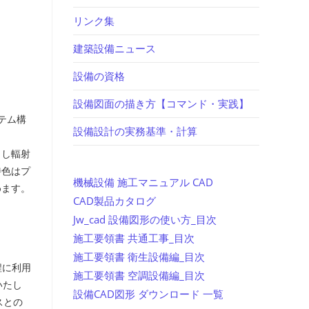
リンク集
建築設備ニュース
設備の資格
設備図面の描き方【コマンド・実践】
テム構
設備設計の実務基準・計算
出し輻射
特色はプ
機械設備 施工マニュアル CAD
めます。
CAD製品カタログ
Jw_cad 設備図形の使い方_目次
施工要領書 共通工事_目次
施工要領書 衛生設備編_目次
程に利用
施工要領書 空調設備編_目次
いたし
設備CAD図形 ダウンロード 一覧
スとの