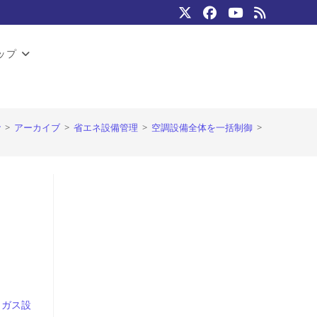
ップ
>
アーカイブ
>
省エネ設備管理
>
空調設備全体を一括制御
>
｜
ガス設