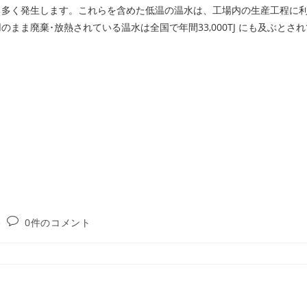
ら多く発生します。これらを含めた低温の温水は、工場内の生産工程に
ま廃棄･放熱されている温水は全国で年間33,000TJ にも及ぶとさ
投
0件のコメント
稿
コ
メ
ン
ト: