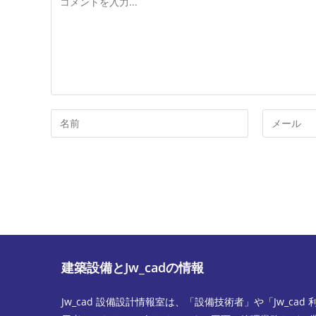
メ
ン
ト
コ
メ
メ
ー
ン
ル
ト
ア
す
ド
る
レ
名
ス
前
を
ま
入
建築設備とJw_cadの情報
た
力
は
し
Jw_cad 設備設計情報室は、「設備技術者」や「Jw_cad 
ユ
て