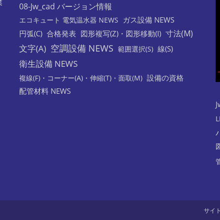
業
08-Jw_cad バージョン情報
だ
ガス設備 NEWS
エコキュート 電気温水器 NEWS
さ
寸法(M)
円弧(C)
合格発表
図形複写(Z)・図形移動(I)
い。
(任
空調設備 NEWS
文字(A)
線(S)
範囲選択(S)
意)
衛生設備 NEWS
設備の資格
複線(F)・コーナー(A)・伸縮(T)・面取(M)
配管材料 NEWS
J
L
サイ