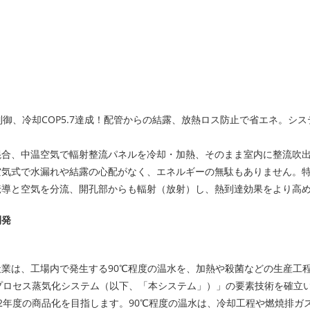
制御、冷却COP5.7達成！配管からの結露、放熱ロス防止で省エネ。シス
混合、中温空気で輻射整流パネルを冷却・加熱、そのまま室内に整流吹
空気式で水漏れや結露の心配がなく、エネルギーの無駄もありません。
伝導と空気を分流、開孔部からも輻射（放射）し、熱到達効果をより高
開発
業は、工場内で発生する90℃程度の温水を、加熱や殺菌などの生産工
のプロセス蒸気化システム（以下、「本システム」）」の要素技術を確立
2年度の商品化を目指します。90℃程度の温水は、冷却工程や燃焼排ガ