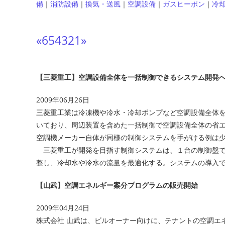
備
｜
消防設備
｜
換気・送風
｜
空調設備
｜
ガスヒーポン
｜
冷
«
6
5
4
3
2
1
»
【三菱重工】空調設備全体を一括制御できるシステム開発
2009年06月26日
三菱重工業は冷凍機や冷水・冷却ポンプなど空調設備全体
いており、周辺装置を含めた一括制御で空調設備全体の省
空調機メーカー自体が同様の制御システムを手がける例は
三菱重工が開発を目指す制御システムは、１台の制御盤で
整し、冷却水や冷水の流量を最適化する。システムの導入
【山武】空調エネルギー案分プログラムの販売開始
2009年04月24日
株式会社 山武は、ビルオーナー向けに、テナントの空調エ