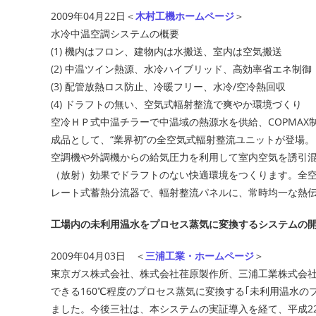
2009年04月22日＜
木村工機ホームページ
＞
水冷中温空調システムの概要
(1) 機内はフロン、建物内は水搬送、室内は空気搬送
(2) 中温ツイン熱源、水冷ハイブリッド、高効率省エネ制御
(3) 配管放熱ロス防止、冷暖フリー、水冷/空冷熱回収
(4) ドラフトの無い、空気式輻射整流で爽やか環境づくり
空冷ＨＰ式中温チラーで中温域の熱源水を供給、COPMAX
成品として、“業界初”の全空気式輻射整流ユニットが登場。
空調機や外調機からの給気圧力を利用して室内空気を誘引
（放射）効果でドラフトのない快適環境をつくります。全
レート式蓄熱分流器で、輻射整流パネルに、常時均一な熱
工場内の未利用温水をプロセス蒸気に変換するシステムの
2009年04月03日 ＜
三浦工業・ホームページ
＞
東京ガス株式会社、株式会社荏原製作所、三浦工業株式会社
できる160℃程度のプロセス蒸気に変換する｢未利用温水
ました。今後三社は、本システムの実証導入を経て、平成2