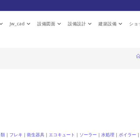
Jw_cad
設備図面
設備設計
建築設備
ショ
弁類
｜
フレキ
｜
衛生器具
｜
エコキュート
｜
ソーラー
｜
水処理
｜
ボイラー