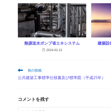
熱源送水ポンプ省エネシステム
建築設
2024-02-23
そ
前の投稿
の
公共建築工事標準仕様書及び標準図（平成25年）
他
の
記
事
を
コメントを残す
読
む
コ