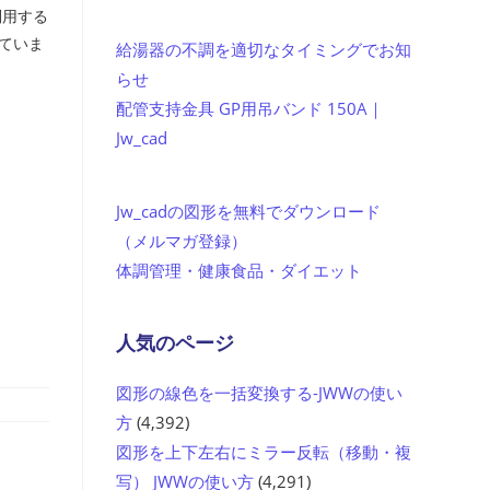
利用する
れていま
給湯器の不調を適切なタイミングでお知
らせ
配管支持金具 GP用吊バンド 150A｜
Jw_cad
Jw_cadの図形を無料でダウンロード
（メルマガ登録）
体調管理・健康食品・ダイエット
人気のページ
図形の線色を一括変換する-JWWの使い
方
(4,392)
図形を上下左右にミラー反転（移動・複
写） JWWの使い方
(4,291)