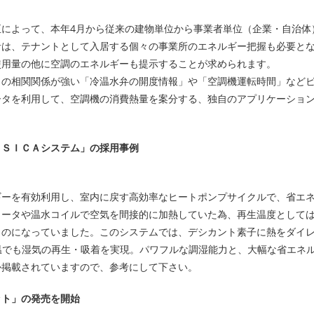
によって、本年4月から従来の建物単位から事業者単位（企業・自治体
者は、テナントとして入居する個々の事業所のエネルギー把握も必要と
使用量の他に空調のエネルギーも提示することが求められます。
との相関関係が強い「冷温水弁の開度情報」や「空調機運転時間」など
ータを利用して、空調機の消費熱量を案分する、独自のアプリケーショ
ＥＳＩＣＡシステム」の採用事例
ギーを有効利用し、室内に戻す高効率なヒートポンプサイクルで、省エ
ヒータや温水コイルで空気を間接的に加熱していた為、再生温度として
ものになっていました。このシステムでは、デシカント素子に熱をダイ
温でも湿気の再生・吸着を実現。パワフルな調湿能力と、大幅な省エネ
か掲載されていますので、参考にして下さい。
ット」の発売を開始