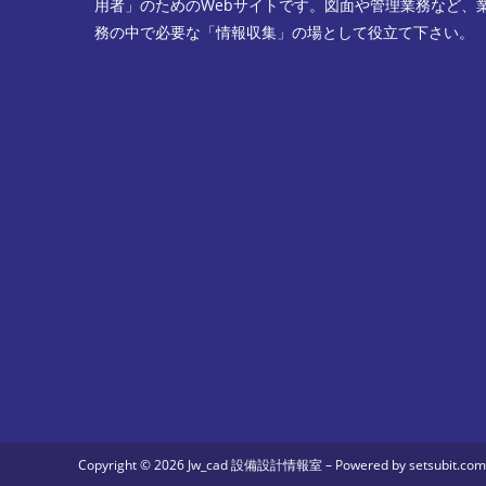
用者」のためのWebサイトです。図面や管理業務など、
ー
コ
務の中で必要な「情報収集」の場として役立て下さい。
ザ
メ
ー
ン
名
ト
を
入
力
し
て
く
だ
さ
い
Copyright © 2026 Jw_cad 設備設計情報室 – Powered by setsubit.com