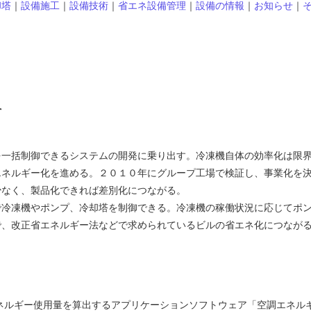
却塔
｜
設備施工
｜
設備技術
｜
省エネ設備管理
｜
設備の情報
｜
お知らせ
｜
へ
を一括制御できるシステムの開発に乗り出す。冷凍機自体の効率化は限
エネルギー化を進める。２０１０年にグループ工場で検証し、事業化を
少なく、製品化できれば差別化につながる。
冷凍機やポンプ、冷却塔を制御できる。冷凍機の稼働状況に応じてポ
で、改正省エネルギー法などで求められているビルの省エネ化につなが
ネルギー使用量を算出するアプリケーションソフトウェア「空調エネル