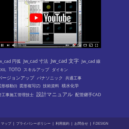
Jw_cad 文字
Jw_cad 寸法
w_cad 円弧
Jw_cad 線
TOTO
スキルアップ
IXIL
ダイキン
バージョンアップ
パナソニック
共通工事
積水化学
図形移動(I)
図形複写(Z)
技術資料
設計マニュアル
配管継手CAD
管工事施工管理技士
トマップ
プライバシーポリシー
利用規約
お問合せ
F.DESIGN