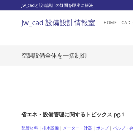
コ
Jw_cadと設備設計の疑問を即座に解決
ン
テ
Jw_cad 設備設計情報室
HOME
CAD
ン
ツ
へ
ス
空調設備全体を一括制御
キ
ッ
プ
省エネ・設備管理に関するトピックス pg.1
配管材料
｜
排水設備
｜
メーター・計器
｜
ポンプ
｜
バルブ・