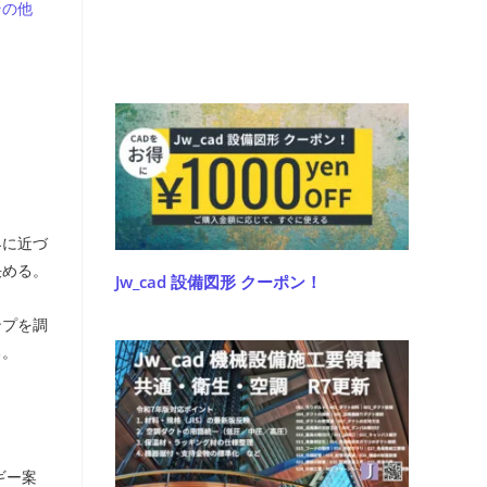
その他
界に近づ
決める。
Jw_cad 設備図形 クーポン！
ンプを調
る。
ギー案