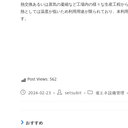
熱交換あるいは蒸気の凝縮など工場内の様々な生産工程か
熱としては温度が低いため利用用途が限られており、未利用のま
す。
Post Views:
562
投
投
投
2024-02-23
setsubit
省エネ設備管理
稿
稿
稿
公
者:
カ
開
テ
日:
ゴ
リ
おすすめ
ー: