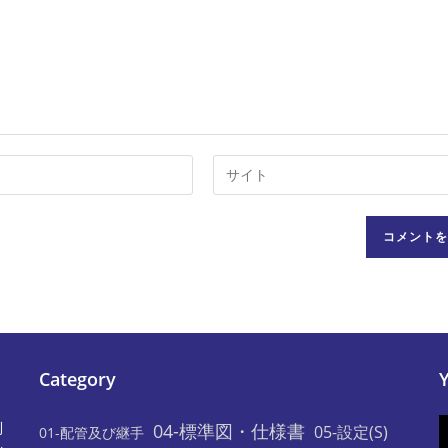
Web
サ
イ
ト
の
URL
を
入
力
Category
し
て
利
04-標準図・仕様書
05-設定(S)
01-配管及び継手
く