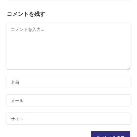
読
む
コメントを残す
コ
メ
ン
ト
コ
メ
ン
メ
ト
ー
す
ル
Web
る
ア
サ
名
ド
イ
前
レ