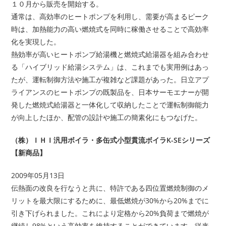
１０月から販売を開始する。
通常は、高効率のヒートポンプを利用し、需要が高まるピーク
時は、加熱能力の高い燃焼式を同時に稼働させることで高効率
化を実現した。
熱効率が高いヒートポンプ給湯機と燃焼式給湯器を組み合わせ
る「ハイブリッド給湯システム」は、これまでも実用例はあっ
たが、運転制御方法や施工が複雑など課題があった。日立アプ
ライアンスのヒートポンプの既製品を、日本サーモエナーが開
発した燃焼式給湯器と一体化して収納したことで運転制御能力
が向上したほか、配管の設計や施工の簡素化にもつなげた。
（株）ＩＨＩ汎用ボイラ・多缶式小型貫流ボイラK-SEシリーズ
【新商品】
2009年05月13日
伝熱面の改良を行なうと共に、特許である四位置燃焼制御のメ
リットを最大限にするために、最低燃焼が30%から20%までに
引き下げられました。これにより定格から20%負荷まで燃焼が
継続し98%という高効率を維持することができています。従来