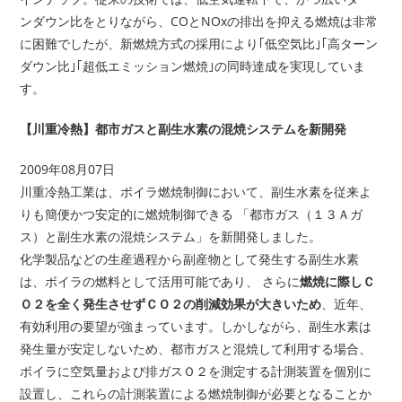
ンダウン比をとりながら、COとNOxの排出を抑える燃焼は非常
に困難でしたが、新燃焼方式の採用により｢低空気比｣｢高ターン
ダウン比｣｢超低エミッション燃焼｣の同時達成を実現していま
す。
【川重冷熱】都市ガスと副生水素の混焼システムを新開発
2009年08月07日
川重冷熱工業は、ボイラ燃焼制御において、副生水素を従来よ
りも簡便かつ安定的に燃焼制御できる 「都市ガス（１３Ａガ
ス）と副生水素の混焼システム」を新開発しました。
化学製品などの生産過程から副産物として発生する副生水素
は、ボイラの燃料として活用可能であり、 さらに
燃焼に際しＣ
Ｏ２を全く発生させずＣＯ２の削減効果が大きいため
、近年、
有効利用の要望が強まっています。しかしながら、副生水素は
発生量が安定しないため、都市ガスと混焼して利用する場合、
ボイラに空気量および排ガスＯ２を測定する計測装置を個別に
設置し、これらの計測装置による燃焼制御が必要となることか