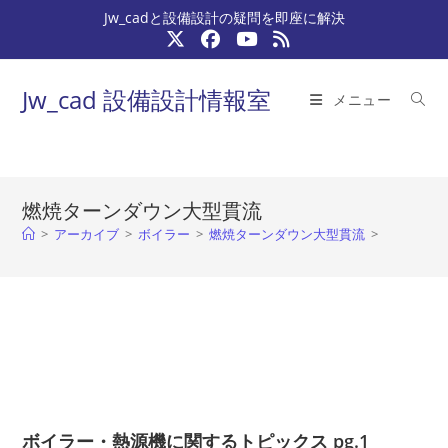
コ
Jw_cadと設備設計の疑問を即座に解決
ン
テ
ン
Jw_cad 設備設計情報室
メニュー
ツ
へ
ス
キ
燃焼ターンダウン大型貫流
ッ
>
アーカイブ
>
ボイラー
>
燃焼ターンダウン大型貫流
>
プ
ボイラー・熱源機に関するトピックス pg.1