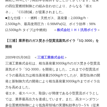
の四位置燃焼制御との組み合わせにより、さらなる「省エ
ネ」、「CO2削減」が提案されました。
■主な仕様・・・燃料：天然ガス、蒸発量：2,000kg/h・
2,500kg/h、最高使用圧力：0.98MPa[G]、ボイラ効率：98%
(2,500kg/h タイプは中燃焼) ＜
株式会社ＩＨＩ汎用ボイラ
＞
【三浦】業界初のガス焚き小型貫流蒸気ボイラ「SQ-3000」を
開発
2009年05月08日 ＜
三浦工業株式会社
＞
三浦工業株式会社は、相当蒸発量3000kg/hのガス焚き小型貫流
蒸気ボイラ「SQ-3000」を開発しました。これまで小型貫流ボ
イラの最高出力は相当蒸発量2500kg/hでしたが、新型缶体の開
発と新制御方式の開発により相当蒸発量3000kg/hまでボイラ出
力を高めました。
省エネ、省スペース、取扱いが簡便である小型貫流ボイラとし
ては、業界最高出力を達成しています。また、高ターンダウン
多位置燃焼制御により低負荷領域の実運転効率が3～5％（従来