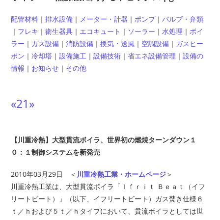
配管材料
｜
排水設備
｜
メーター・計器
｜
ポンプ
｜
バルブ・弁類
｜
フレキ
｜
衛生器具
｜
エコキュート
｜
ソーラー
｜
水処理
｜
ボイ
ラー
｜
ガス設備
｜
消防設備
｜
換気・送風
｜
空調設備
｜
ガスヒー
ポン
｜
冷却塔
｜
設備施工
｜
設備技術
｜
省エネ設備管理
｜
設備の
情報
｜
お知らせ
｜
その他
«
2
1
»
【川重冷熱】大型貫流ボイラ、世界初の燃焼ターンダウン１
０：１制御システムを新発売
2010年03月29日 ＜
川重冷熱工業・ホームページ
＞
川重冷熱工業は、大型貫流ボイラ「Ｉｆｒｉｔ Ｂｅａｔ（イフ
リートビート）」（以下、イフリートビート）ガス焚き仕様６
ｔ／ｈおよび５ｔ／ｈタイプにおいて、貫流ボイラとしては世