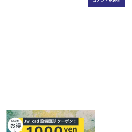
ト
ま
ス
の
た
を
URL
は
入
を
ユ
力
入
ー
し
力
ザ
て
し
ー
コ
て
名
メ
く
を
ン
だ
入
ト
さ
力
い。
し
(任
て
意)
く
だ
さ
い