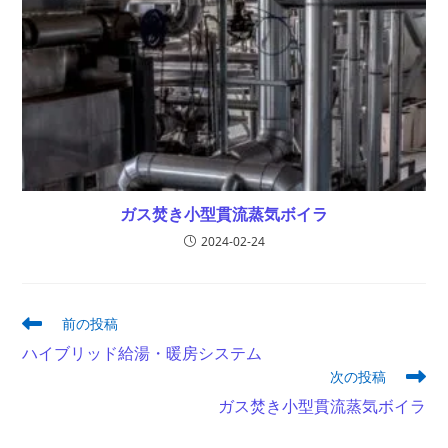
ガス焚き小型貫流蒸気ボイラ
2024-02-24
そ
前の投稿
の
ハイブリッド給湯・暖房システム
他
次の投稿
の
記
ガス焚き小型貫流蒸気ボイラ
事
を