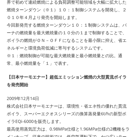
界で初めて連続燃焼による負荷調整可能領域を大幅に拡大した
燃焼ターンダウン（※１）１０：１制御システムを開発し、２
０１０年４月より発売を開始します。
今回新発売する燃焼ターンダウン１０：１制御システムは、バ
ーナの燃焼量を最大燃焼量の１０分の１まで制御することで、
ボイラの燃焼がＯＮ－ＯＦＦになることを最小限に抑え、省エ
ネルギーと環境負荷低減に寄与するシステムです。
※１：燃焼制御が可能な最大燃焼量と最小燃焼量との比。通
常、最小燃焼量を「１」で表す。
【日本サーモエナー】超低エミッション燃焼の大型貫流ボイラ
を発売開始
2009年12月14日
株式会社日本サーモエナーは、環境性・省エネ性の優れた貫流
ボイラ、スーパーエクオスシリーズの換算蒸発量6t/hの新型ボ
イラEQi-6000を販売します。
最高使用蒸気圧力は、0.98MPa仕様と1.96MPa仕様の2機種をラ
インナップ。従来の技術では、低空気運転下で、かつ広いター