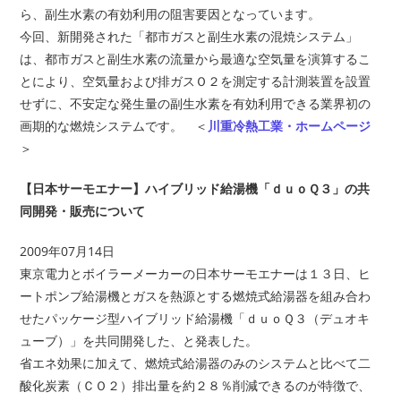
ら、副生水素の有効利用の阻害要因となっています。
今回、新開発された「都市ガスと副生水素の混焼システム」
は、都市ガスと副生水素の流量から最適な空気量を演算するこ
とにより、空気量および排ガスＯ２を測定する計測装置を設置
せずに、不安定な発生量の副生水素を有効利用できる業界初の
画期的な燃焼システムです。 ＜
川重冷熱工業・ホームページ
＞
【日本サーモエナー】ハイブリッド給湯機「ｄｕｏＱ３」の共
同開発・販売について
2009年07月14日
東京電力とボイラーメーカーの日本サーモエナーは１３日、ヒ
ートポンプ給湯機とガスを熱源とする燃焼式給湯器を組み合わ
せたパッケージ型ハイブリッド給湯機「ｄｕｏＱ３（デュオキ
ューブ）」を共同開発した、と発表した。
省エネ効果に加えて、燃焼式給湯器のみのシステムと比べて二
酸化炭素（ＣＯ２）排出量を約２８％削減できるのが特徴で、