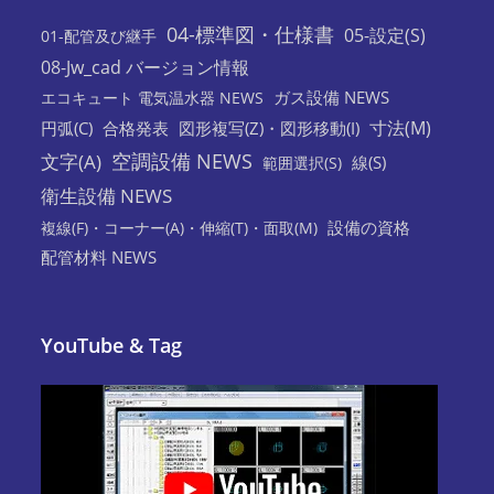
04-標準図・仕様書
05-設定(S)
01-配管及び継手
08-Jw_cad バージョン情報
ガス設備 NEWS
エコキュート 電気温水器 NEWS
寸法(M)
円弧(C)
合格発表
図形複写(Z)・図形移動(I)
空調設備 NEWS
文字(A)
線(S)
範囲選択(S)
衛生設備 NEWS
設備の資格
複線(F)・コーナー(A)・伸縮(T)・面取(M)
配管材料 NEWS
YouTube & Tag