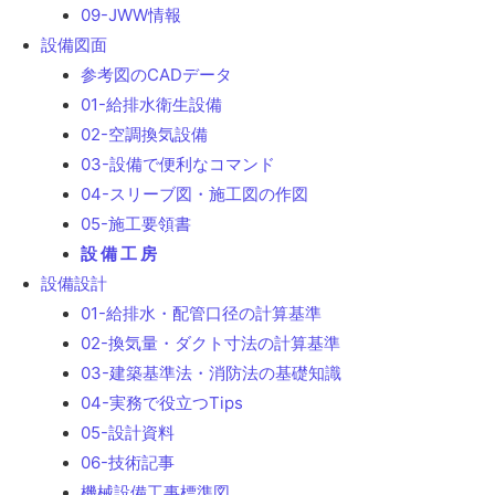
09-JWW情報
設備図面
参考図のCADデータ
01-給排水衛生設備
02-空調換気設備
03-設備で便利なコマンド
04-スリーブ図・施工図の作図
05-施工要領書
設 備 工 房
設備設計
01-給排水・配管口径の計算基準
02-換気量・ダクト寸法の計算基準
03-建築基準法・消防法の基礎知識
04-実務で役立つTips
05-設計資料
06-技術記事
機械設備工事標準図