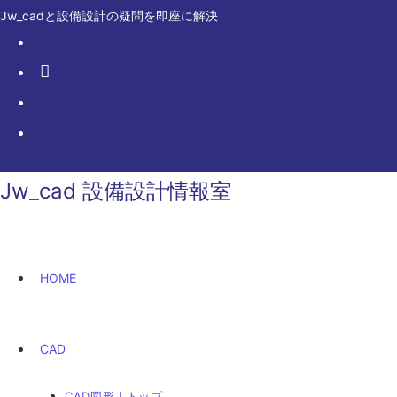
コ
Jw_cadと設備設計の疑問を即座に解決
ン
テ
ン
ツ
へ
ス
キ
Jw_cad 設備設計情報室
ッ
プ
HOME
CAD
CAD図形｜トップ