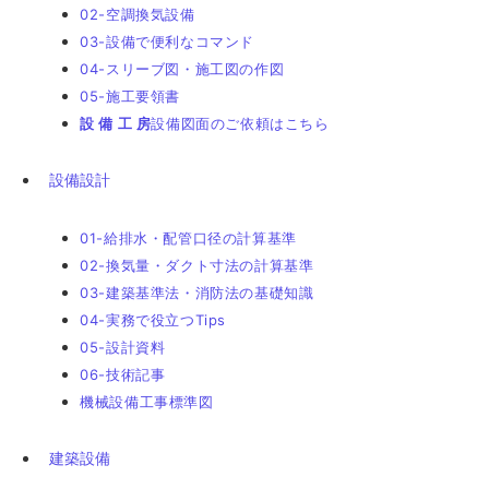
02-空調換気設備
03-設備で便利なコマンド
04-スリーブ図・施工図の作図
05-施工要領書
設 備 工 房
設備図面のご依頼はこちら
設備設計
01-給排水・配管口径の計算基準
02-換気量・ダクト寸法の計算基準
03-建築基準法・消防法の基礎知識
04-実務で役立つTips
05-設計資料
06-技術記事
機械設備工事標準図
建築設備