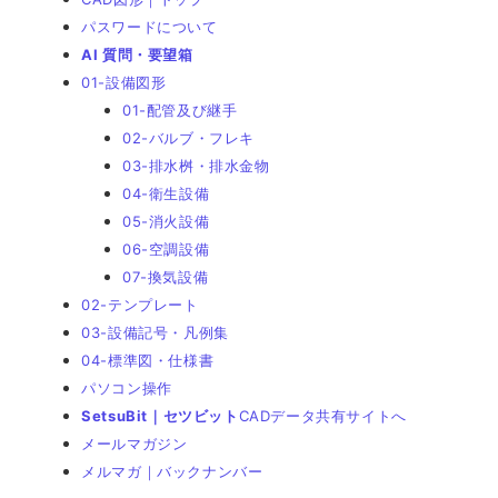
パスワードについて
AI 質問・要望箱
01-設備図形
01-配管及び継手
02-バルブ・フレキ
03-排水桝・排水金物
04-衛生設備
05-消火設備
06-空調設備
07-換気設備
02-テンプレート
03-設備記号・凡例集
04-標準図・仕様書
パソコン操作
SetsuBit｜セツビット
CADデータ共有サイトへ
メールマガジン
メルマガ｜バックナンバー