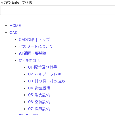
サ
入力後 Enter で検索
イ
ト
内
HOME
検
CAD
索
CAD図形｜トップ
パスワードについて
AI 質問・要望箱
01-設備図形
01-配管及び継手
02-バルブ・フレキ
03-排水桝・排水金物
04-衛生設備
05-消火設備
06-空調設備
07-換気設備