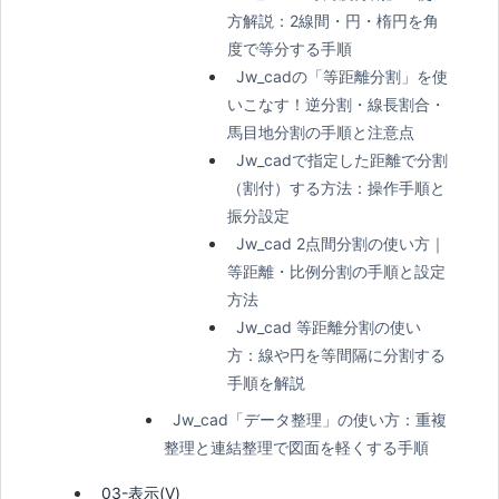
方解説：2線間・円・楕円を角
度で等分する手順
Jw_cadの「等距離分割」を使
いこなす！逆分割・線長割合・
馬目地分割の手順と注意点
Jw_cadで指定した距離で分割
（割付）する方法：操作手順と
振分設定
Jw_cad 2点間分割の使い方｜
等距離・比例分割の手順と設定
方法
Jw_cad 等距離分割の使い
方：線や円を等間隔に分割する
手順を解説
Jw_cad「データ整理」の使い方：重複
整理と連結整理で図面を軽くする手順
03-表示(V)