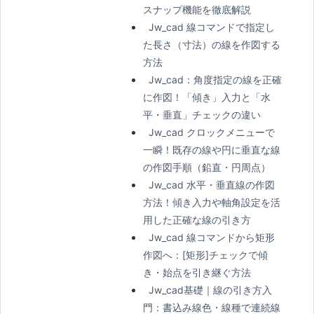
スナップ機能を徹底解説
Jw_cad 線コマンドで指定し
た長さ（寸法）の線を作図する
方法
Jw_cad：角度指定の線を正確
に作図！「傾き」入力と「水
平・垂直」チェックの違い
Jw_cad クロックメニューで
一瞬！既存の線や円に垂直な線
の作図手順（鉛直・円周点）
Jw_cad 水平・垂直線の作図
方法！傾き入力や軸角設定を活
用した正確な線の引き方
Jw_cad 線コマンドから矩形
作図へ：[矩形]チェックで傾
き・始点を引き継ぐ方法
Jw_cad基礎｜線の引き方入
門：書込み線色・線種で連続線