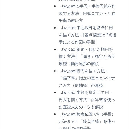
Jw_cadで半円・半楕円弧を作
図する方法：円弧コマンドと扁
平率の使い方
Jw_cad 中心以外を基準に円
を描く方法！[基点]変更と2点指
示による作図の手順
Jw_cad 斜め・傾いた楕円を
描く方法！「傾き」指定と角度
履歴・軸角連携の解説
Jw_cad 楕円を描く方法！
「扁平率」指定の基本とマイナ
ス入力（短軸径）の裏技
Jw_cad 半径を指定して円・
円弧を描く方法！計算式を使っ
た直径入力のコツも解説
Jw_cad 終点位置でR（半径）
が決まる！「終点半径」を使っ
た円弧の作図手順