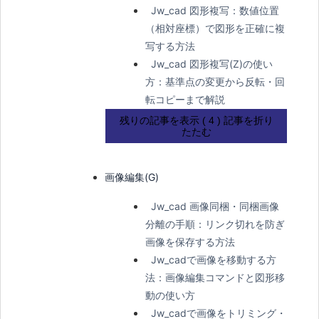
Jw_cad 図形複写：数値位置
（相対座標）で図形を正確に複
写する方法
Jw_cad 図形複写(Z)の使い
方：基準点の変更から反転・回
転コピーまで解説
残りの記事を表示 ( 4 )
記事を折り
たたむ
画像編集(G)
Jw_cad 画像同梱・同梱画像
分離の手順：リンク切れを防ぎ
画像を保存する方法
Jw_cadで画像を移動する方
法：画像編集コマンドと図形移
動の使い方
Jw_cadで画像をトリミング・