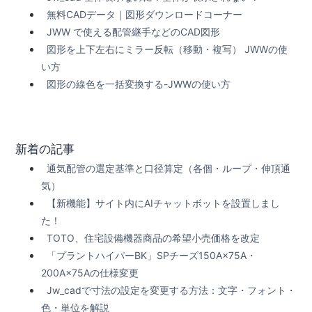
無料CADデータ｜図形ダウンロードコーナー
JWW で使える配管継手などのCAD図形
図形を上下左右にミラー反転（移動・複写） JWWの使
い方
図形の線色を一括変換する-JWWの使い方
新着の記事
通気配管の選定基準と口径算定（各個・ループ・伸頂通
気）
【新機能】サイト内にAIチャットボットを設置しまし
た！
TOTO、住宅設備機器商品の希望小売価格を改定
「プラントハイパーBK」SPチーズ150A×75A・
200A×75Aの仕様変更
Jw_cadで寸法の設定を変更する方法：文字・フォント・
色・単位を解説