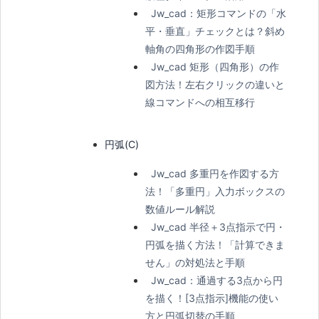
Jw_cad：矩形コマンドの「水
平・垂直」チェックとは？斜め
軸角の四角形の作図手順
Jw_cad 矩形（四角形）の作
図方法！左右クリックの違いと
線コマンドへの相互移行
円弧(C)
Jw_cad 多重円を作図する方
法！「多重円」入力ボックスの
数値ルール解説
Jw_cad 半径＋3点指示で円・
円弧を描く方法！「計算できま
せん」の対処法と手順
Jw_cad：通過する3点から円
を描く！[3点指示]機能の使い
方と円弧切替の手順