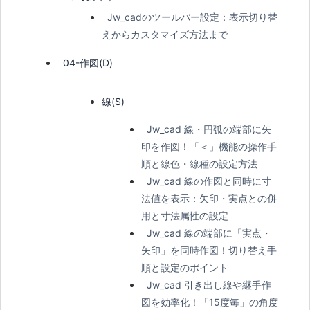
Jw_cadのツールバー設定：表示切り替
えからカスタマイズ方法まで
04-作図(D)
線(S)
Jw_cad 線・円弧の端部に矢
印を作図！「＜」機能の操作手
順と線色・線種の設定方法
Jw_cad 線の作図と同時に寸
法値を表示：矢印・実点との併
用と寸法属性の設定
Jw_cad 線の端部に「実点・
矢印」を同時作図！切り替え手
順と設定のポイント
Jw_cad 引き出し線や継手作
図を効率化！「15度毎」の角度