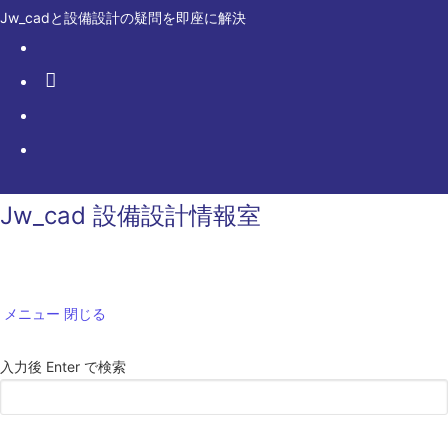
コ
Jw_cadと設備設計の疑問を即座に解決
ン
テ
ン
ツ
へ
ス
キ
Jw_cad 設備設計情報室
ッ
プ
メニュー
閉じる
サ
入力後 Enter で検索
イ
ト
内