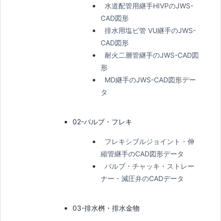
水道配管用継手HIVPのJWS-
CAD図形
排水用塩ビ管 VU継手のJWS-
CAD図形
耐火二層管継手のJWS-CAD図
形
MD継手のJWS-CAD図形デー
タ
02-バルブ・フレキ
フレキシブルジョイント・伸
縮管継手のCAD図形データ
バルブ・チャッキ・ストレー
ナー・減圧弁のCADデータ
03-排水桝・排水金物