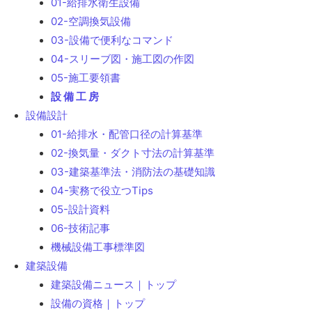
01-給排水衛生設備
02-空調換気設備
03-設備で便利なコマンド
04-スリーブ図・施工図の作図
05-施工要領書
設 備 工 房
設備設計
01-給排水・配管口径の計算基準
02-換気量・ダクト寸法の計算基準
03-建築基準法・消防法の基礎知識
04-実務で役立つTips
05-設計資料
06-技術記事
機械設備工事標準図
建築設備
建築設備ニュース｜トップ
設備の資格｜トップ