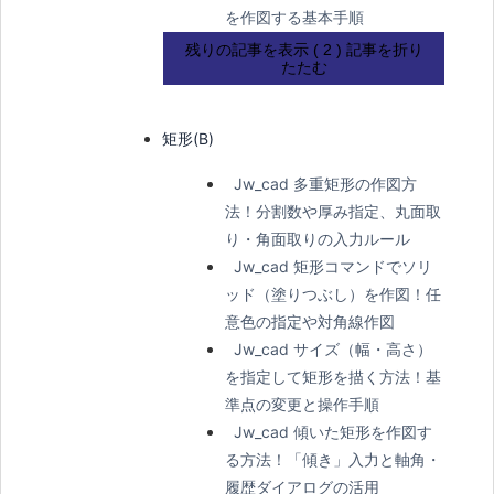
を作図する基本手順
残りの記事を表示 ( 2 )
記事を折り
たたむ
矩形(B)
Jw_cad 多重矩形の作図方
法！分割数や厚み指定、丸面取
り・角面取りの入力ルール
Jw_cad 矩形コマンドでソリ
ッド（塗りつぶし）を作図！任
意色の指定や対角線作図
Jw_cad サイズ（幅・高さ）
を指定して矩形を描く方法！基
準点の変更と操作手順
Jw_cad 傾いた矩形を作図す
る方法！「傾き」入力と軸角・
履歴ダイアログの活用