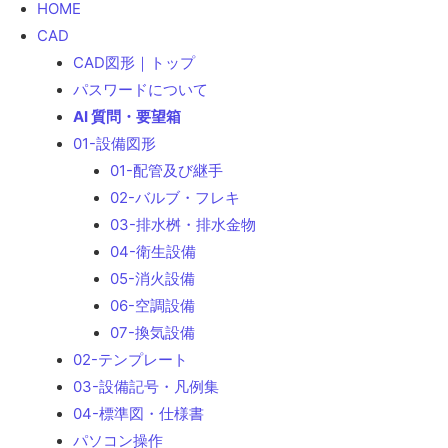
HOME
検
CAD
索
CAD図形｜トップ
パスワードについて
AI 質問・要望箱
01-設備図形
01-配管及び継手
02-バルブ・フレキ
03-排水桝・排水金物
04-衛生設備
05-消火設備
06-空調設備
07-換気設備
02-テンプレート
03-設備記号・凡例集
04-標準図・仕様書
パソコン操作