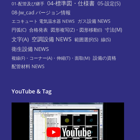
04-標準図・仕様書
05-設定(S)
01-配管及び継手
08-Jw_cad バージョン情報
ガス設備 NEWS
エコキュート 電気温水器 NEWS
寸法(M)
円弧(C)
合格発表
図形複写(Z)・図形移動(I)
空調設備 NEWS
文字(A)
範囲選択(S)
線(S)
衛生設備 NEWS
設備の資格
複線(F)・コーナー(A)・伸縮(T)・面取(M)
配管材料 NEWS
YouTube & Tag