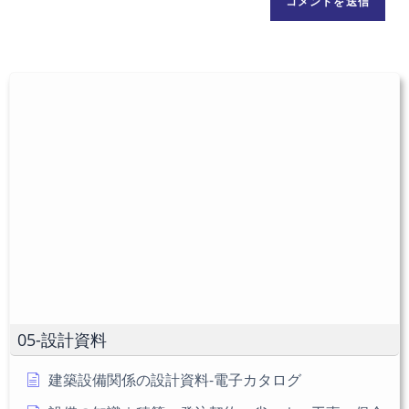
ト
ま
ス
の
た
を
URL
は
入
を
ユ
力
入
ー
し
力
ザ
て
し
ー
コ
て
名
メ
く
を
ン
だ
入
ト
さ
力
い。
し
(任
て
意)
く
だ
05-設計資料
さ
い
建築設備関係の設計資料-電子カタログ