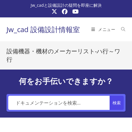
コ
Jw_cadと設備設計の疑問を即座に解決
ン
テ
ン
Jw_cad 設備設計情報室
メニュー
ツ
へ
ス
設備機器・機材のメーカーリスト-ハ行～ワ
キ
行
ッ
プ
何をお手伝いできますか？
検索