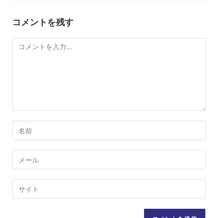
コメントを残す
コ
メ
ン
ト
コ
メ
ン
メ
ト
ー
す
ル
Web
る
ア
サ
名
ド
イ
前
レ