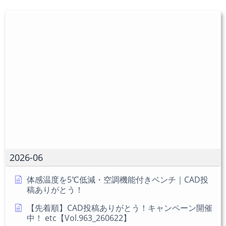
は
入
を
ユ
力
入
ー
し
力
ザ
て
し
ー
コ
て
名
メ
く
を
ン
だ
入
ト
さ
力
い。
し
(任
て
意)
く
だ
2026-06
さ
い
体感温度を5℃低減・空調機能付きベンチ｜CAD投
稿ありがとう！
【先着順】CAD投稿ありがとう！キャンペーン開催
中！ etc【Vol.963_260622】