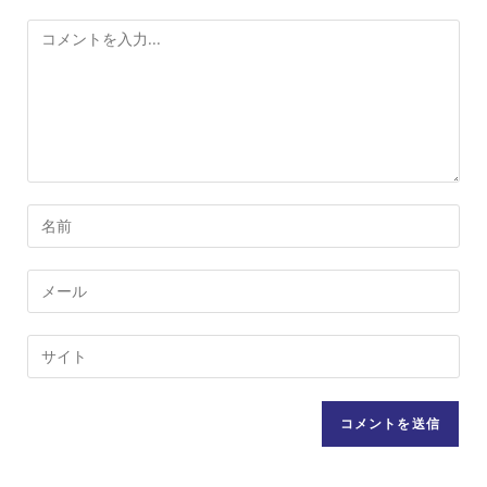
コ
メ
ン
ト
コ
メ
ン
メ
ト
ー
す
ル
Web
る
ア
サ
名
ド
イ
前
レ
ト
ま
ス
の
た
を
URL