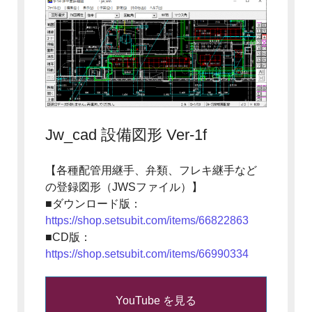
Jw_cad 設備図形 Ver-1f
【各種配管用継手、弁類、フレキ継手など
の登録図形（JWSファイル）】
■ダウンロード版：
https://shop.setsubit.com/items/66822863
■CD版：
https://shop.setsubit.com/items/66990334
YouTube を見る