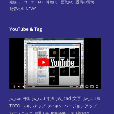
設備の資格
複線(F)・コーナー(A)・伸縮(T)・面取(M)
配管材料 NEWS
YouTube & Tag
Jw_cad 文字
Jw_cad 寸法
Jw_cad 円弧
Jw_cad 線
TOTO
バージョンアップ
スキルアップ
ダイキン
パナソニック
共通工事
図形移動(I)
図形複写(Z)