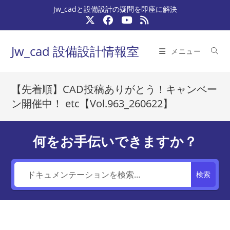
コ
Jw_cadと設備設計の疑問を即座に解決
ン
テ
ン
Jw_cad 設備設計情報室
メニュー
ツ
へ
ス
【先着順】CAD投稿ありがとう！キャンペー
キ
ン開催中！ etc【Vol.963_260622】
ッ
プ
何をお手伝いできますか？
検索