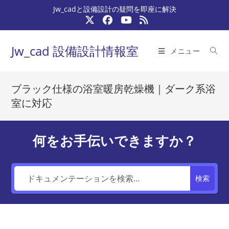
コ
Jw_cadと設備設計の疑問を即座に解決
ン
テ
ン
Jw_cad 設備設計情報室
メニュー
ツ
へ
ス
ブラック仕様の浴室暖房乾燥機｜ダーク系浴
キ
室に対応
ッ
プ
何をお手伝いできますか？
検索