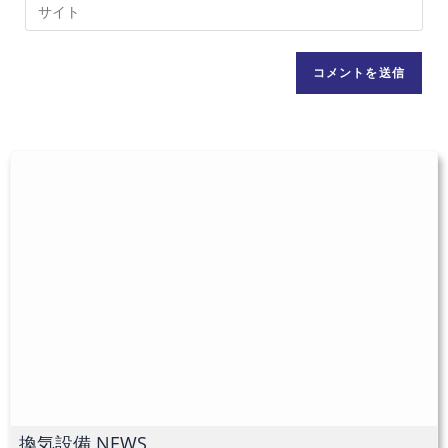
Web
る
ア
サ
名
ド
イ
前
レ
ト
ま
ス
の
た
を
URL
は
入
を
ユ
力
入
ー
し
力
ザ
て
し
ー
コ
て
名
メ
く
を
ン
だ
入
ト
さ
力
い。
し
(任
て
意)
く
だ
換気設備 NEWS