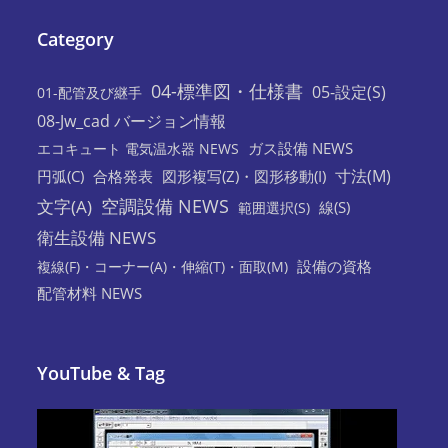
Category
04-標準図・仕様書
05-設定(S)
01-配管及び継手
08-Jw_cad バージョン情報
ガス設備 NEWS
エコキュート 電気温水器 NEWS
寸法(M)
円弧(C)
合格発表
図形複写(Z)・図形移動(I)
空調設備 NEWS
文字(A)
線(S)
範囲選択(S)
衛生設備 NEWS
設備の資格
複線(F)・コーナー(A)・伸縮(T)・面取(M)
配管材料 NEWS
YouTube & Tag