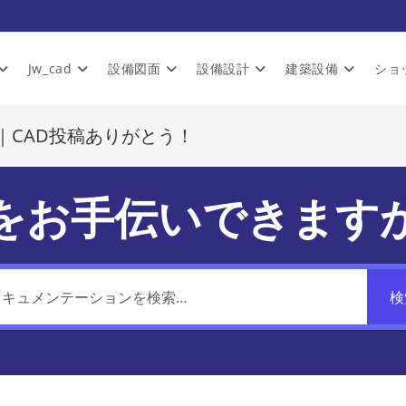
Jw_cad
設備図面
設備設計
建築設備
ショ
｜CAD投稿ありがとう！
をお手伝いできます
検