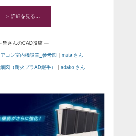
＞ 詳細を見る…
— 皆さんのCAD投稿 —
アコン室内機設置_参考図
｜
muta さん
詳細図（耐火プラAD継手）
｜
adako さん