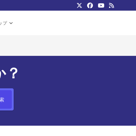
ップ
か？
索