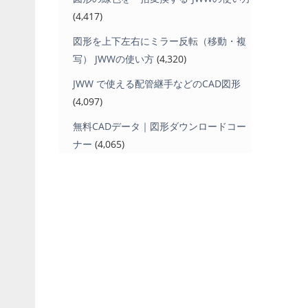
(4,417)
図形を上下左右にミラー反転（移動・複
写） JWWの使い方
(4,320)
JWW で使える配管継手などのCAD図形
(4,097)
無料CADデータ｜図形ダウンロードコー
ナー
(4,065)