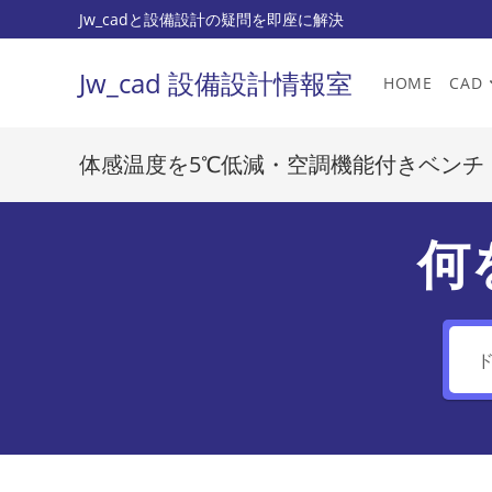
コ
Jw_cadと設備設計の疑問を即座に解決
ン
テ
Jw_cad 設備設計情報室
HOME
CAD
ン
ツ
へ
体感温度を5℃低減・空調機能付きベンチ
ス
キ
ッ
何
プ