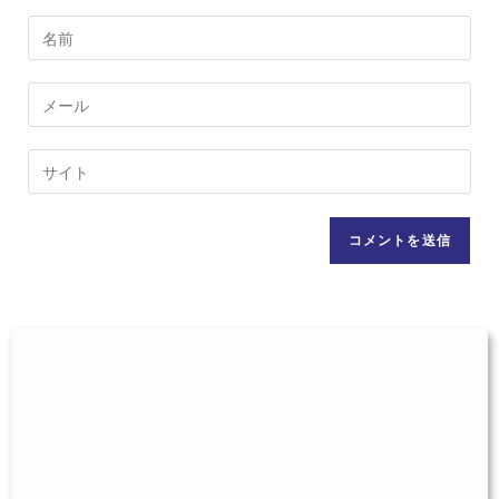
コ
メ
ン
メ
ト
ー
す
ル
Web
る
ア
サ
名
ド
イ
前
レ
ト
ま
ス
の
た
を
URL
は
入
を
ユ
力
入
ー
し
力
ザ
て
し
ー
コ
て
名
メ
く
を
ン
だ