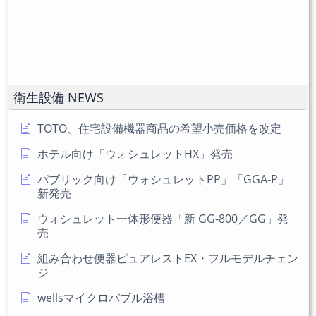
入
ト
さ
力
い。
し
(任
て
意)
く
だ
衛生設備 NEWS
さ
い
TOTO、住宅設備機器商品の希望小売価格を改定
ホテル向け「ウォシュレットHX」発売
パブリック向け「ウォシュレットPP」「GGA-P」
新発売
ウォシュレット一体形便器「新 GG-800／GG」発
売
組み合わせ便器ピュアレストEX・フルモデルチェン
ジ
wellsマイクロバブル浴槽