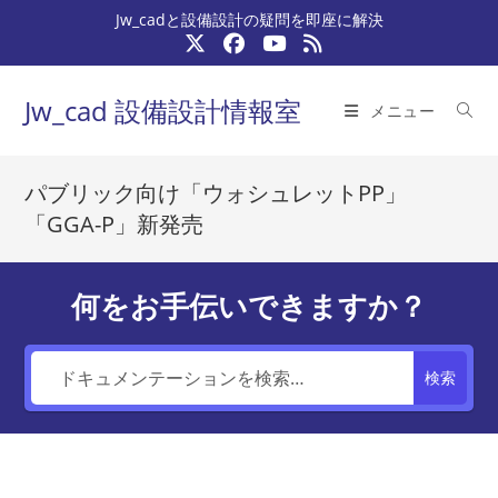
コ
Jw_cadと設備設計の疑問を即座に解決
ン
テ
ン
Jw_cad 設備設計情報室
メニュー
ツ
へ
ス
パブリック向け「ウォシュレットPP」
キ
「GGA-P」新発売
ッ
プ
何をお手伝いできますか？
検索