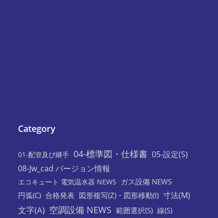
Category
04-標準図・仕様書
05-設定(S)
01-配管及び継手
08-Jw_cad バージョン情報
ガス設備 NEWS
エコキュート 電気温水器 NEWS
寸法(M)
円弧(C)
合格発表
図形複写(Z)・図形移動(I)
空調設備 NEWS
文字(A)
範囲選択(S)
線(S)