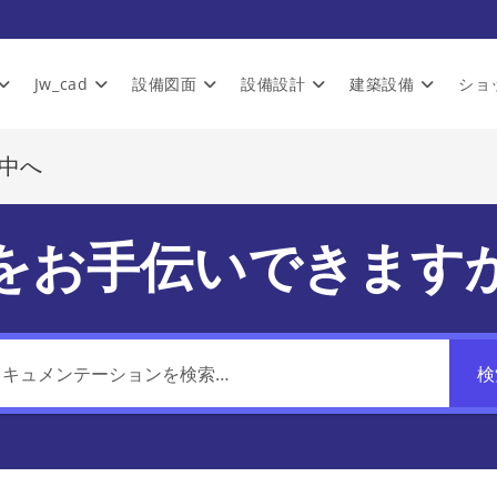
Jw_cad
設備図面
設備設計
建築設備
ショ
ん中へ
をお手伝いできます
検