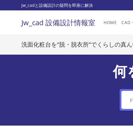
コ
Jw_cadと設備設計の疑問を即座に解決
ン
テ
Jw_cad 設備設計情報室
HOME
CAD
ン
ツ
へ
洗面化粧台を“脱・脱衣所”でくらしの真
ス
キ
ッ
何
プ