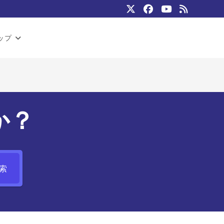
ップ
か？
索