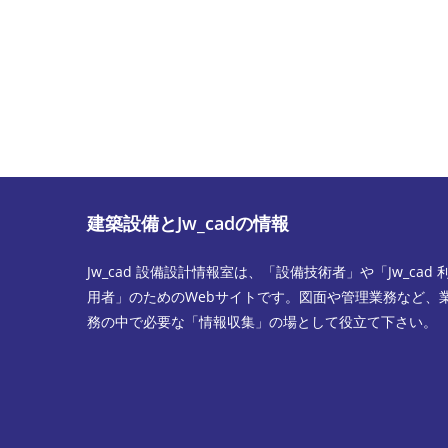
ン
ル
ト
ア
す
ド
る
レ
名
ス
前
を
ま
入
た
力
は
し
建築設備とJw_cadの情報
ユ
て
ー
コ
Jw_cad 設備設計情報室は、「設備技術者」や「Jw_cad 
ザ
メ
用者」のためのWebサイトです。図面や管理業務など、
ー
ン
務の中で必要な「情報収集」の場として役立て下さい。
名
ト
を
入
力
し