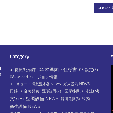
イ
ト
の
URL
を
入
力
し
て
Category
く
だ
利
04-標準図・仕様書
05-設定(S)
01-配管及び継手
さ
業
08-Jw_cad バージョン情報
い。
ガス設備 NEWS
エコキュート 電気温水器 NEWS
(任
寸法(M)
円弧(C)
合格発表
図形複写(Z)・図形移動(I)
意)
空調設備 NEWS
文字(A)
範囲選択(S)
線(S)
衛生設備 NEWS