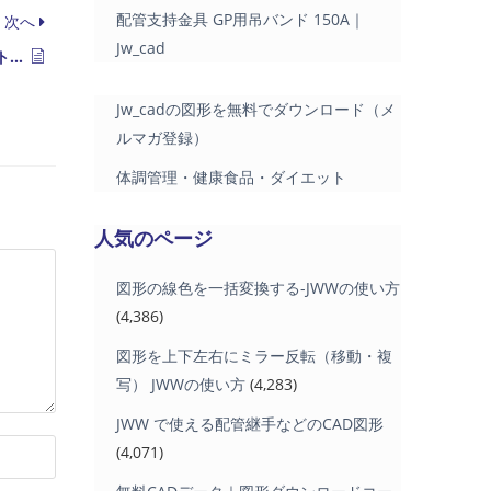
配管支持金具 GP用吊バンド 150A｜
次へ
Jw_cad
住宅用システムトイレ「レストパルF・レストパル」
Jw_cadの図形を無料でダウンロード（メ
ルマガ登録）
体調管理・健康食品・ダイエット
人気のページ
図形の線色を一括変換する-JWWの使い方
(4,386)
図形を上下左右にミラー反転（移動・複
写） JWWの使い方
(4,283)
JWW で使える配管継手などのCAD図形
(4,071)