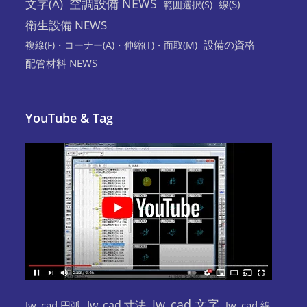
空調設備 NEWS
文字(A)
線(S)
範囲選択(S)
衛生設備 NEWS
設備の資格
複線(F)・コーナー(A)・伸縮(T)・面取(M)
配管材料 NEWS
YouTube & Tag
Jw_cad 文字
Jw_cad 寸法
Jw_cad 円弧
Jw_cad 線