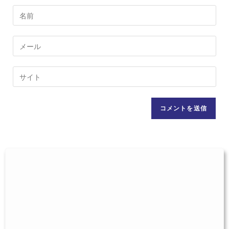
コ
メ
ン
メ
ト
ー
す
ル
Web
る
ア
サ
名
ド
イ
前
レ
ト
ま
ス
の
た
を
URL
は
入
を
ユ
力
入
ー
し
力
ザ
て
し
ー
コ
て
名
メ
く
を
ン
だ
入