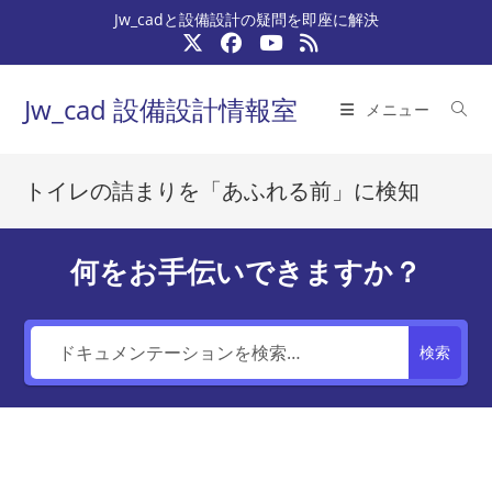
コ
Jw_cadと設備設計の疑問を即座に解決
ン
テ
ン
Jw_cad 設備設計情報室
メニュー
ツ
へ
ス
トイレの詰まりを「あふれる前」に検知
キ
ッ
プ
何をお手伝いできますか？
検索