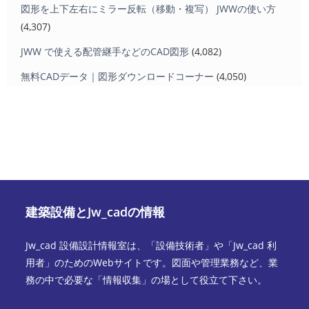
図形を上下左右にミラー反転（移動・複写） JWWの使い方
(4,307)
JWW で使える配管継手などのCAD図形
(4,082)
無料CADデータ｜図形ダウンロードコーナー
(4,050)
建築設備とJw_cadの情報
Jw_cad 設備設計情報室は、「設備技術者」や「Jw_cad 利
用者」のためのWebサイトです。図面や管理業務など、業
務の中で必要な「情報収集」の場として役立て下さい。