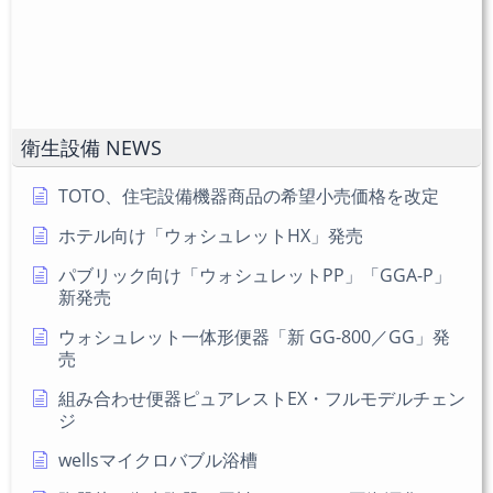
ト
さ
力
い。
し
(任
て
意)
く
だ
衛生設備 NEWS
さ
い
TOTO、住宅設備機器商品の希望小売価格を改定
ホテル向け「ウォシュレットHX」発売
パブリック向け「ウォシュレットPP」「GGA-P」
新発売
ウォシュレット一体形便器「新 GG-800／GG」発
売
組み合わせ便器ピュアレストEX・フルモデルチェン
ジ
wellsマイクロバブル浴槽