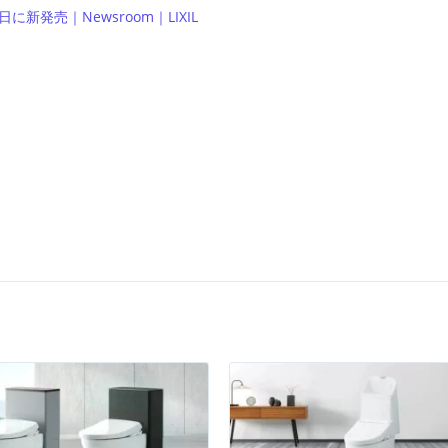
発売｜Newsroom｜LIXIL