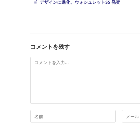
デザインに進化、ウォシュレットSS 発売
コメントを残す
コ
メ
ン
ト
コ
メ
メ
ー
ン
ル
ト
ア