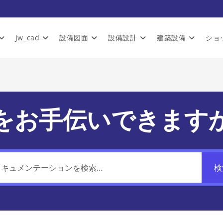
Jw_cad
設備図面
設備設計
建築設備
ショ
をお手伝いできます
検