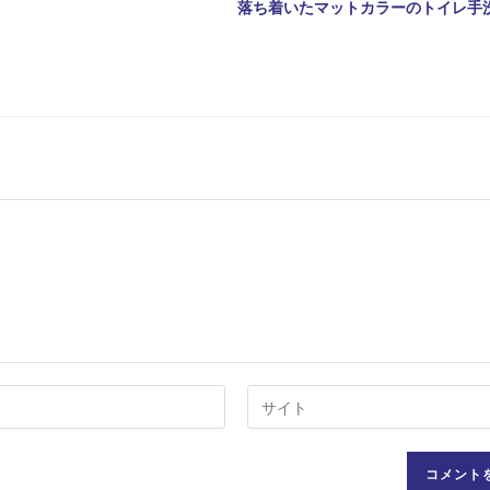
落ち着いたマットカラーのトイレ手
Web
サ
イ
ト