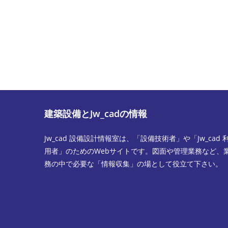
す
ド
る
レ
名
ス
前
を
ま
入
た
力
は
し
ユ
て
ー
コ
建築設備とJw_cadの情報
ザ
メ
ー
ン
Jw_cad 設備設計情報室は、「設備技術者」や「Jw_cad 
名
ト
用者」のためのWebサイトです。図面や管理業務など、
を
務の中で必要な「情報収集」の場として役立て下さい。
入
力
し
て
く