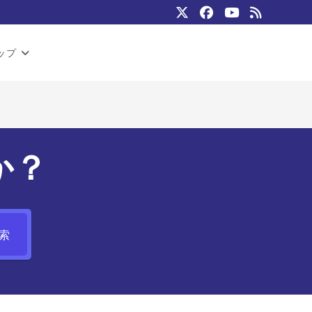
ップ
か？
索