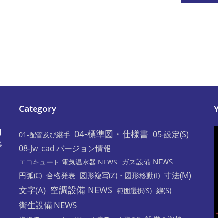
の
URL
を
入
力
し
て
く
だ
Category
さ
い。
利
04-標準図・仕様書
05-設定(S)
01-配管及び継手
(任
業
08-Jw_cad バージョン情報
意)
ガス設備 NEWS
エコキュート 電気温水器 NEWS
寸法(M)
円弧(C)
合格発表
図形複写(Z)・図形移動(I)
空調設備 NEWS
文字(A)
線(S)
範囲選択(S)
衛生設備 NEWS