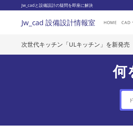
コ
Jw_cadと設備設計の疑問を即座に解決
ン
テ
Jw_cad 設備設計情報室
HOME
CAD
ン
ツ
へ
次世代キッチン「ULキッチン」を新発売
ス
キ
ッ
何
プ