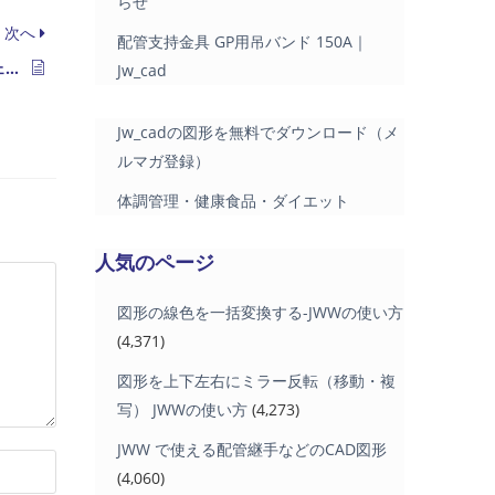
らせ
次へ
配管支持金具 GP用吊バンド 150A｜
エコジョーズ スリムタイプがフルモデルチェンジ
Jw_cad
Jw_cadの図形を無料でダウンロード（メ
ルマガ登録）
体調管理・健康食品・ダイエット
人気のページ
図形の線色を一括変換する-JWWの使い方
(4,371)
図形を上下左右にミラー反転（移動・複
写） JWWの使い方
(4,273)
JWW で使える配管継手などのCAD図形
(4,060)