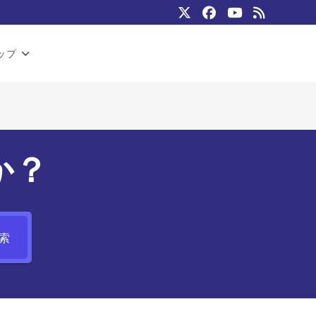
ップ
か？
索