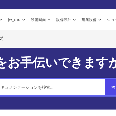
Jw_cad
設備図面
設備設計
建築設備
ショ
ズ
をお手伝いできます
検