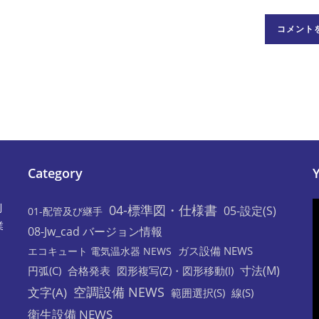
イ
ト
の
URL
を
入
力
し
て
Category
く
だ
利
04-標準図・仕様書
05-設定(S)
さ
01-配管及び継手
業
い。
08-Jw_cad バージョン情報
(任
ガス設備 NEWS
エコキュート 電気温水器 NEWS
意)
寸法(M)
円弧(C)
合格発表
図形複写(Z)・図形移動(I)
空調設備 NEWS
文字(A)
範囲選択(S)
線(S)
衛生設備 NEWS