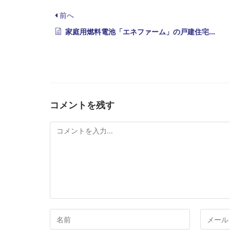
前へ
家庭用燃料電池「エネファーム」の戸建住宅向け新製品
コメントを残す
コ
メ
ン
ト
コ
メ
メ
ー