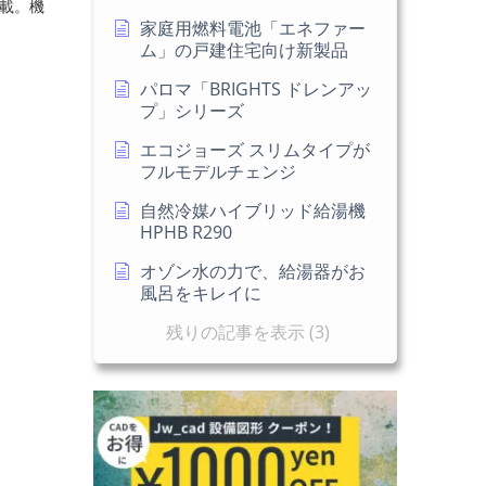
載。機
家庭用燃料電池「エネファー
ム」の戸建住宅向け新製品
パロマ「BRIGHTS ドレンアッ
プ」シリーズ
エコジョーズ スリムタイプが
フルモデルチェンジ
自然冷媒ハイブリッド給湯機
HPHB R290
オゾン水の力で、給湯器がお
風呂をキレイに
残りの記事を表示 (3)