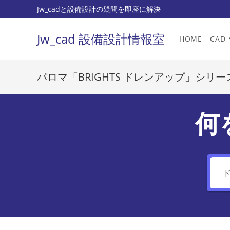
コ
Jw_cadと設備設計の疑問を即座に解決
ン
テ
Jw_cad 設備設計情報室
HOME
CAD
ン
ツ
へ
パロマ「BRIGHTS ドレンアップ」シリー
ス
キ
ッ
何
プ