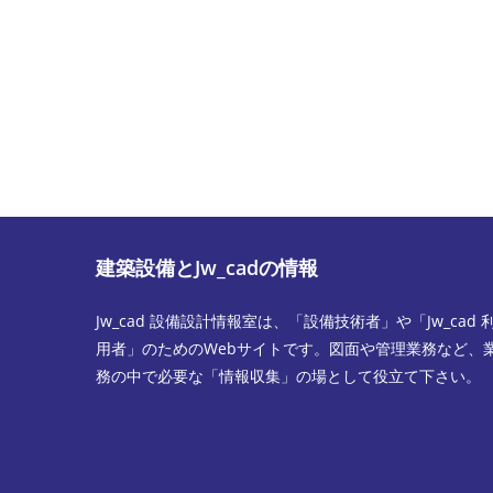
ン
ル
ト
ア
す
ド
る
レ
名
ス
前
を
ま
入
た
力
は
し
建築設備とJw_cadの情報
ユ
て
ー
コ
Jw_cad 設備設計情報室は、「設備技術者」や「Jw_cad 
ザ
メ
用者」のためのWebサイトです。図面や管理業務など、
ー
ン
務の中で必要な「情報収集」の場として役立て下さい。
名
ト
を
入
力
し