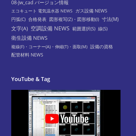
08-Jw_cad バージョン情報
ガス設備 NEWS
エコキュート 電気温水器 NEWS
寸法(M)
円弧(C)
合格発表
図形複写(Z)・図形移動(I)
空調設備 NEWS
文字(A)
範囲選択(S)
線(S)
衛生設備 NEWS
設備の資格
複線(F)・コーナー(A)・伸縮(T)・面取(M)
配管材料 NEWS
YouTube & Tag