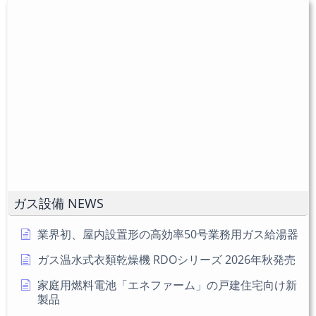
ユ
力
入
ー
し
力
ザ
て
し
ー
コ
て
名
メ
く
を
ン
だ
入
ト
さ
力
い。
し
(任
て
意)
く
だ
ガス設備 NEWS
さ
い
業界初、屋内設置形の高効率50号業務用ガス給湯器
ガス温水式衣類乾燥機 RDOシリーズ 2026年秋発売
家庭用燃料電池「エネファーム」の戸建住宅向け新
製品