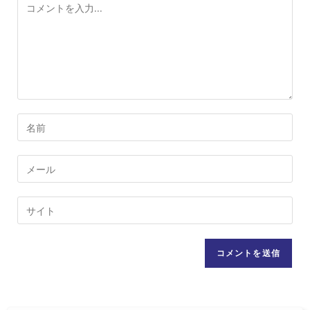
コ
メ
ン
ト
コ
メ
ン
メ
ト
ー
す
ル
Web
る
ア
サ
名
ド
イ
前
レ
ト
ま
ス
の
た
を
URL
は
入
を