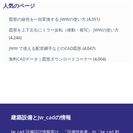
人気のページ
図形の線色を一括変換する-JWWの使い方
(4,351)
図形を上下左右にミラー反転（移動・複写） JWWの使い方
(4,246)
JWW で使える配管継手などのCAD図形
(4,047)
無料CADデータ｜図形ダウンロードコーナー
(4,004)
建築設備とJw_cadの情報
Jw_cad 設備設計情報室は、「設備技術者」や「Jw_cad 利