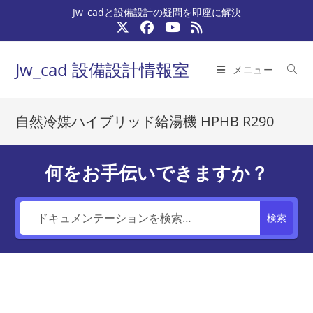
コ
Jw_cadと設備設計の疑問を即座に解決
ン
テ
ン
Jw_cad 設備設計情報室
メニュー
ツ
へ
ス
自然冷媒ハイブリッド給湯機 HPHB R290
キ
ッ
プ
何をお手伝いできますか？
検索