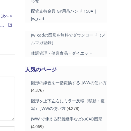
らせ
配管支持金具 GP用吊バンド 150A｜
次へ
Jw_cad
ガス温水式衣類乾燥機 RDOシリーズ 2026年秋発売
Jw_cadの図形を無料でダウンロード（メ
ルマガ登録）
体調管理・健康食品・ダイエット
人気のページ
図形の線色を一括変換する-JWWの使い方
(4,376)
図形を上下左右にミラー反転（移動・複
写） JWWの使い方
(4,278)
JWW で使える配管継手などのCAD図形
(4,069)