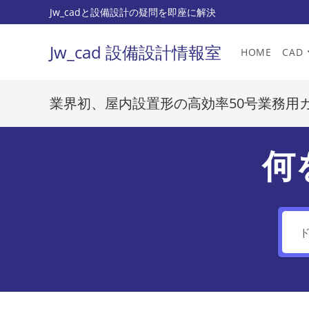
コ
Jw_cadと設備設計の疑問を即座に解決
ン
テ
Jw_cad 設備設計情報室
HOME
CAD
ン
ツ
へ
業界初、屋内設置形の高効率50号業務用
ス
キ
ッ
何
プ