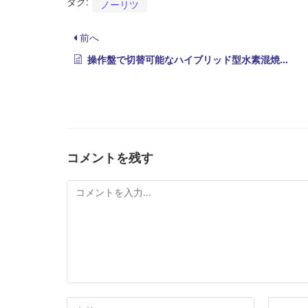
タグ:
ノーリツ
前へ
操作盤で切替可能なハイブリッド型水素混焼ボイラ
コメントを残す
コ
メ
ン
ト
コ
メ