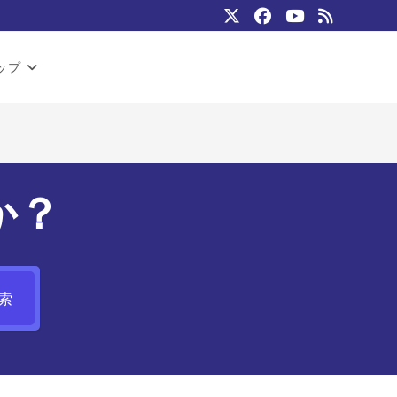
ップ
か？
索