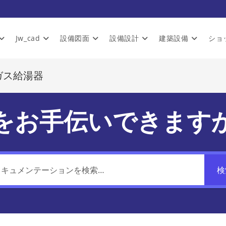
Jw_cad
設備図面
設備設計
建築設備
ショ
ガス給湯器
をお手伝いできます
検