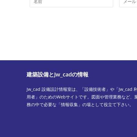
メ
ー
ン
ル
ト
ア
す
ド
る
レ
名
ス
前
を
ま
入
た
力
建築設備とJw_cadの情報
は
し
ユ
て
Jw_cad 設備設計情報室は、「設備技術者」や「Jw_cad 
ー
コ
用者」のためのWebサイトです。図面や管理業務など、
ザ
メ
務の中で必要な「情報収集」の場として役立て下さい。
ー
ン
名
ト
を
入
力