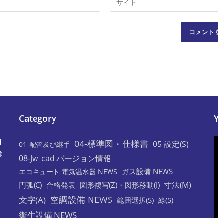
サ
イ
ト
の
URL
を
入
力
し
Category
て
く
利
04-標準図・仕様書
05-設定(S)
だ
01-配管及び継手
業
さ
08-Jw_cad バージョン情報
い。
ガス設備 NEWS
エコキュート 電気温水器 NEWS
(任
寸法(M)
円弧(C)
合格発表
図形複写(Z)・図形移動(I)
意)
空調設備 NEWS
文字(A)
範囲選択(S)
線(S)
衛生設備 NEWS