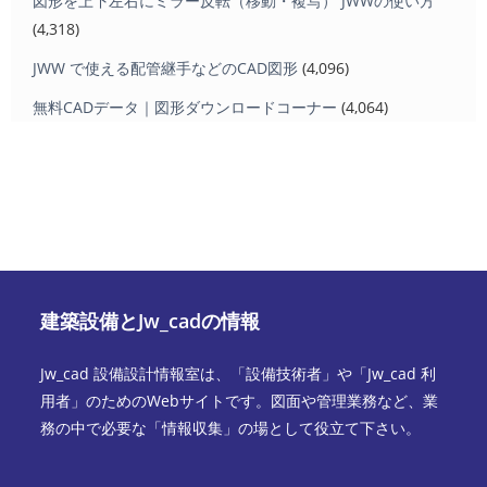
図形を上下左右にミラー反転（移動・複写） JWWの使い方
(4,318)
JWW で使える配管継手などのCAD図形
(4,096)
無料CADデータ｜図形ダウンロードコーナー
(4,064)
建築設備とJw_cadの情報
Jw_cad 設備設計情報室は、「設備技術者」や「Jw_cad 利
用者」のためのWebサイトです。図面や管理業務など、業
務の中で必要な「情報収集」の場として役立て下さい。