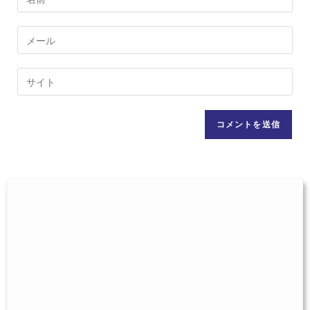
メ
ン
メ
ト
ー
す
ル
Web
る
ア
サ
名
ド
イ
前
レ
ト
ま
ス
の
た
を
URL
は
入
を
ユ
力
入
ー
し
力
ザ
て
し
ー
コ
て
名
メ
く
を
ン
だ
入
ト
さ
力