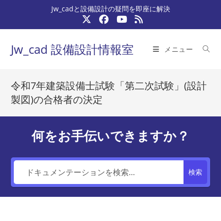
コ
Jw_cadと設備設計の疑問を即座に解決
ン
テ
ン
Jw_cad 設備設計情報室
メニュー
ツ
へ
ス
令和7年建築設備士試験「第二次試験」(設計
キ
製図)の合格者の決定
ッ
プ
何をお手伝いできますか？
検索