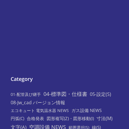
Category
04-標準図・仕様書
05-設定(S)
01-配管及び継手
08-Jw_cad バージョン情報
ガス設備 NEWS
エコキュート 電気温水器 NEWS
寸法(M)
円弧(C)
合格発表
図形複写(Z)・図形移動(I)
空調設備 NEWS
文字(A)
線(S)
範囲選択(S)