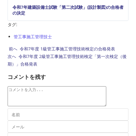
令和7年建築設備士試験「第二次試験」(設計製図)の合格者
の決定
タグ:
管工事施工管理技士
前へ
令和7年度 1級管工事施工管理技術検定の合格発表
次へ
令和7年度 2級管工事施工管理技術検定「第一次検定（後
期）」合格発表
コメントを残す
コ
メ
ン
コ
ト
メ
メ
ン
ー
ト