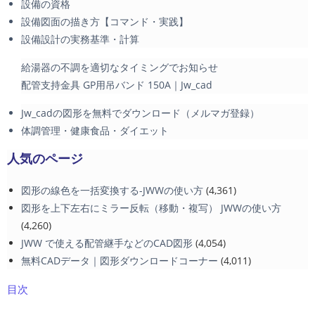
設備の資格
設備図面の描き方【コマンド・実践】
設備設計の実務基準・計算
給湯器の不調を適切なタイミングでお知らせ
配管支持金具 GP用吊バンド 150A｜Jw_cad
Jw_cadの図形を無料でダウンロード（メルマガ登録）
体調管理・健康食品・ダイエット
人気のページ
図形の線色を一括変換する-JWWの使い方
(4,361)
図形を上下左右にミラー反転（移動・複写） JWWの使い方
(4,260)
JWW で使える配管継手などのCAD図形
(4,054)
無料CADデータ｜図形ダウンロードコーナー
(4,011)
目次