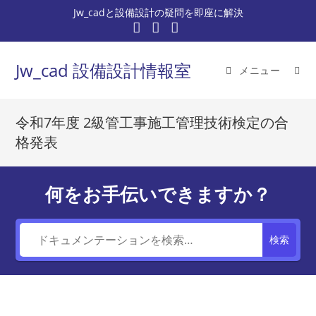
コ
Jw_cadと設備設計の疑問を即座に解決
ン
テ
ン
Jw_cad 設備設計情報室
メニュー
ツ
へ
ス
令和7年度 2級管工事施工管理技術検定の合
キ
格発表
ッ
プ
何をお手伝いできますか？
検索