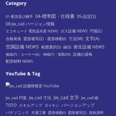
Category
04-標準図・仕様書
05-設定(S)
01-配管及び継手
08-Jw_cad バージョン情報
ガス設備 NEWS
円弧(C)
エコキュート 電気温水器 NEWS
文字(A)
寸法(M)
合格発表
図形複写(Z)・図形移動(I)
空調設備 NEWS
衛生設備 NEWS
範囲選択(S)
線(S)
設備の資格
複線(F)・コーナー(A)・伸縮(T)・面取(M)
配管材料 NEWS
YouTube & Tag
Jw_cad 文字
Jw_cad 寸法
Jw_cad 円弧
Jw_cad 線
TOTO
バージョンアップ
スキルアップ
ダイキン
パナソニック
共通工事
図形移動(I)
図形複写(Z)
技術資料