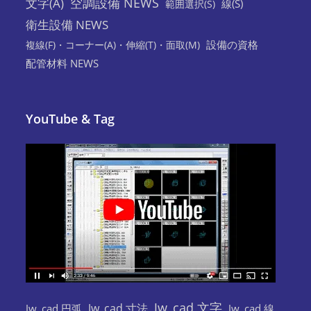
空調設備 NEWS
文字(A)
線(S)
範囲選択(S)
衛生設備 NEWS
設備の資格
複線(F)・コーナー(A)・伸縮(T)・面取(M)
配管材料 NEWS
YouTube & Tag
Jw_cad 文字
Jw_cad 寸法
Jw_cad 円弧
Jw_cad 線