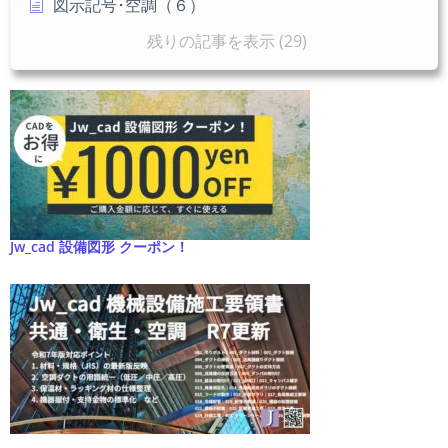
図示記号･空調（６）
残りの記事を表示 (29)
Jw_cad 設備図形 クーポン！