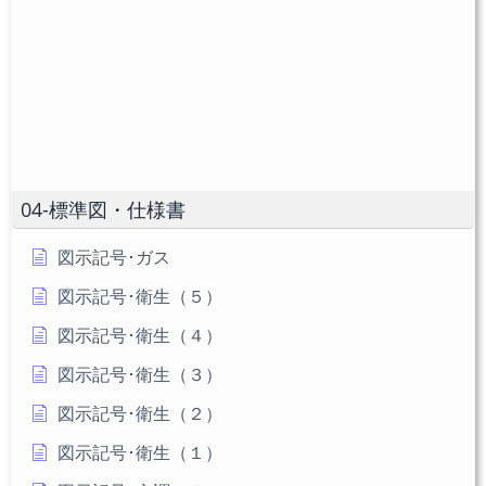
て
名
メ
く
を
ン
だ
入
ト
さ
力
い。
し
(任
て
意)
く
だ
04-標準図・仕様書
さ
い
図示記号･ガス
図示記号･衛生（５）
図示記号･衛生（４）
図示記号･衛生（３）
図示記号･衛生（２）
図示記号･衛生（１）