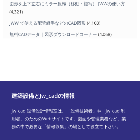
図形を上下左右にミラー反転（移動・複写） JWWの使い方
(4,321)
JWW で使える配管継手などのCAD図形
(4,103)
無料CADデータ｜図形ダウンロードコーナー
(4,068)
建築設備とJw_cadの情報
Jw_cad 設備設計情報室は、「設備技術者」や「Jw_cad 利
用者」のためのWebサイトです。図面や管理業務など、業
務の中で必要な「情報収集」の場として役立て下さい。