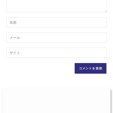
コ
メ
ン
メ
ト
ー
す
ル
Web
る
ア
サ
名
ド
イ
前
レ
ト
ま
ス
の
た
を
URL
は
入
を
ユ
力
入
ー
し
力
ザ
て
し
ー
コ