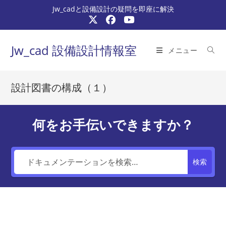
コ
Jw_cadと設備設計の疑問を即座に解決
ン
テ
ン
Jw_cad 設備設計情報室
メニュー
ツ
へ
ス
設計図書の構成（１）
キ
ッ
プ
何をお手伝いできますか？
検索