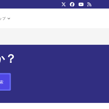
ップ
か？
索