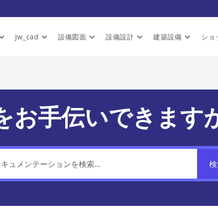
Jw_cad
設備図面
設備設計
建築設備
ショ
をお手伝いできます
検