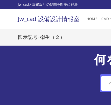
コ
Jw_cadと設備設計の疑問を即座に解決
ン
テ
Jw_cad 設備設計情報室
HOME
CAD
ン
ツ
へ
図示記号･衛生（２）
ス
キ
ッ
何
プ