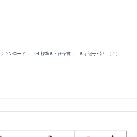
材ダウンロード
04-標準図・仕様書
図示記号･衛生（２）