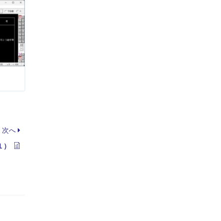
次へ
１）