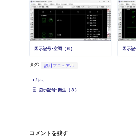
図示記号･空調（６）
図示記
タグ:
設計マニュアル
前へ
図示記号･衛生（３）
コメントを残す