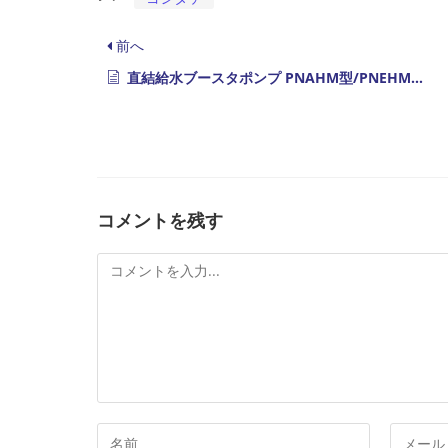
前へ
直結給水ブースタポンプ PNAHM型/PNEHM型 発売
コメントを残す
コ
メ
ン
ト
コ
メ