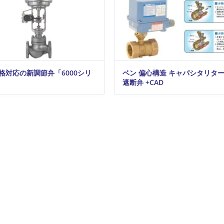
格対応の新調節弁「6000シリ
ベン 偏心構造 キャパシタリタ
遮断弁 +CAD