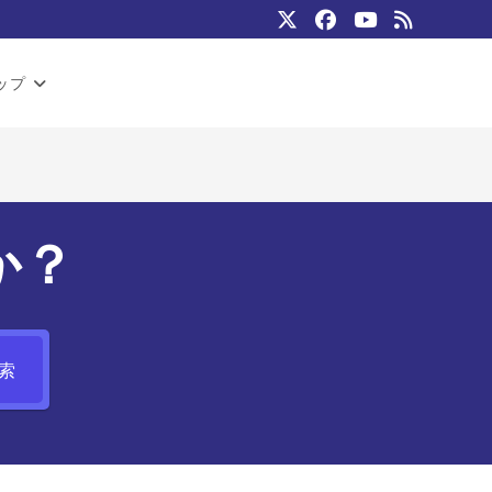
ップ
か？
索