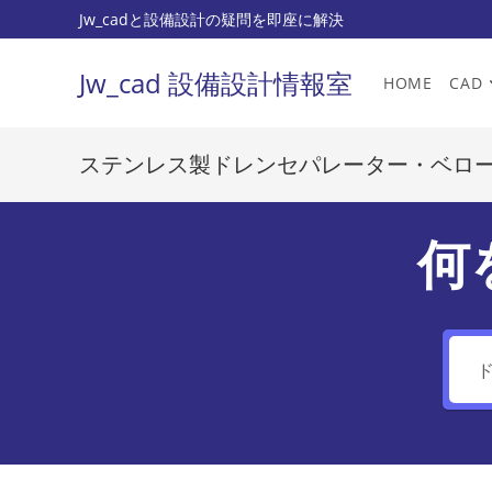
コ
Jw_cadと設備設計の疑問を即座に解決
ン
テ
Jw_cad 設備設計情報室
HOME
CAD
ン
ツ
へ
ステンレス製ドレンセパレーター・ベロ
ス
キ
ッ
何
プ