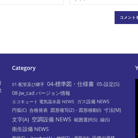
サ
イ
ト
の
URL
を
入
力
し
Category
て
く
利
04-標準図・仕様書
05-設定(S)
01-配管及び継手
だ
業
08-Jw_cad バージョン情報
さ
ガス設備 NEWS
エコキュート 電気温水器 NEWS
い。
寸法(M)
円弧(C)
合格発表
図形複写(Z)・図形移動(I)
(任
空調設備 NEWS
文字(A)
意)
範囲選択(S)
線(S)
衛生設備 NEWS
設備の資格
複線(F)・コーナー(A)・伸縮(T)・面取(M)