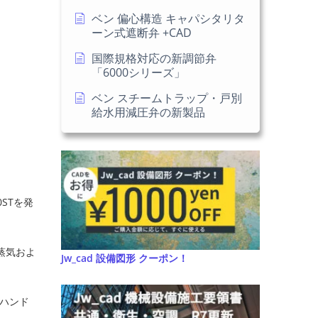
ベン 偏心構造 キャパシタリタ
ーン式遮断弁 +CAD
国際規格対応の新調節弁
「6000シリーズ」
ベン スチームトラップ・戸別
給水用減圧弁の新製品
0STを発
蒸気およ
Jw_cad 設備図形 クーポン！
。ハンド