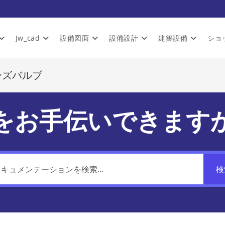
Jw_cad
設備図面
設備設計
建築設備
ショ
ーズバルブ
をお手伝いできます
検