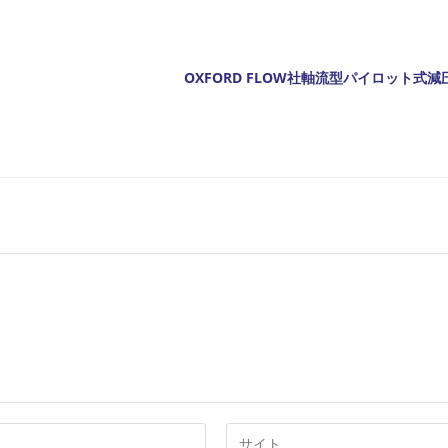
OXFORD FLOW社軸流型パイロット式減
Web