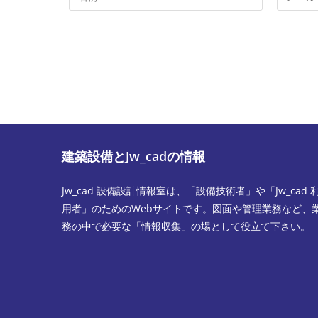
メ
ー
ン
ル
ト
ア
す
ド
る
レ
名
ス
前
を
ま
入
た
力
建築設備とJw_cadの情報
は
し
ユ
て
Jw_cad 設備設計情報室は、「設備技術者」や「Jw_cad 
ー
コ
用者」のためのWebサイトです。図面や管理業務など、
ザ
メ
務の中で必要な「情報収集」の場として役立て下さい。
ー
ン
名
ト
を
入
力