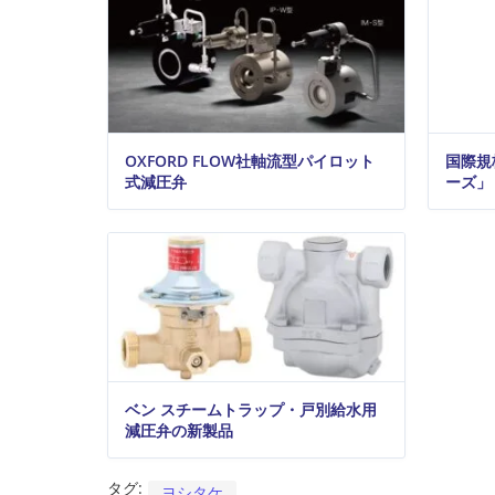
OXFORD FLOW社軸流型パイロット
国際規
式減圧弁
ーズ」
ベン スチームトラップ・戸別給水用
減圧弁の新製品
タグ:
ヨシタケ