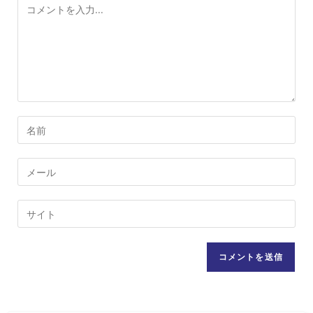
コ
メ
ン
ト
コ
メ
ン
メ
ト
ー
す
ル
Web
る
ア
サ
名
ド
イ
前
レ
ト
ま
ス
の
た
を
URL
は
入
を