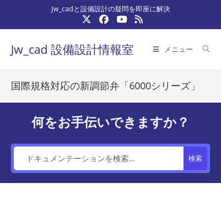
コ
Jw_cadと設備設計の疑問を即座に解決
ン
テ
ン
Jw_cad 設備設計情報室
メニュー
ツ
へ
ス
国際規格対応の新調節弁「6000シリーズ」
キ
ッ
プ
何をお手伝いできますか？
検索