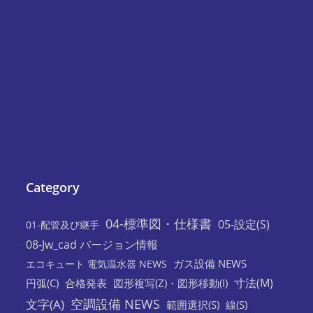
Category
04-標準図・仕様書
05-設定(S)
01-配管及び継手
08-Jw_cad バージョン情報
ガス設備 NEWS
エコキュート 電気温水器 NEWS
寸法(M)
円弧(C)
合格発表
図形複写(Z)・図形移動(I)
空調設備 NEWS
文字(A)
範囲選択(S)
線(S)