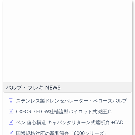
ユ
力
入
ー
し
力
ザ
て
し
ー
コ
て
名
メ
く
を
ン
だ
入
ト
さ
力
い。
し
(任
て
意)
く
だ
バルブ・フレキ NEWS
さ
い
ステンレス製ドレンセパレーター・ベローズバルブ
OXFORD FLOW社軸流型パイロット式減圧弁
ベン 偏心構造 キャパシタリターン式遮断弁 +CAD
国際規格対応の新調節弁「6000シリーズ」