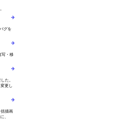
た。
うバグを
複写・移
避した。
は変更し
一括描画
際に、