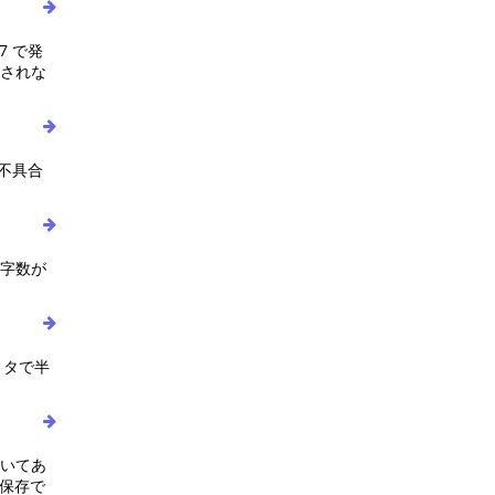
7 で発
示されな
に不具合
文字数が
ィタで半
書いてあ
を保存で