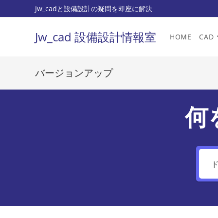
コ
Jw_cadと設備設計の疑問を即座に解決
ン
テ
Jw_cad 設備設計情報室
HOME
CAD
ン
ツ
へ
バージョンアップ
ス
キ
ッ
何
プ