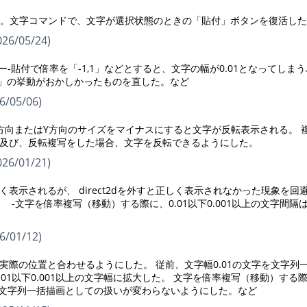
下のとおりです。文字コマンドで、文字が選択状態のときの「貼付」ボタンを復活し
26/05/24)
。 コピー-貼付で倍率を「-1,1」などとすると、文字の幅が0.01となってしま
*」の挙動がおかしかったものを直した。など
/05/06)
方向またはY方向のサイズをマイナスにすると文字が反転表示される。 
及び、反転複写をした場合、文字を反転できるようにした。
26/01/21)
しく表示されるが、 direct2dを外すと正しく表示されなかった現象を回
文字を倍率複写（移動）する際に、0.01以下0.001以上の文字間隔
/01/12)
際の位置と合わせるようにした。 従前、文字幅0.01の文字を文字列
01以下0.001以上の文字幅に拡大した。 文字を倍率複写（移動）する
て、 文字列一括描画としての扱いが変わらないようにした。など