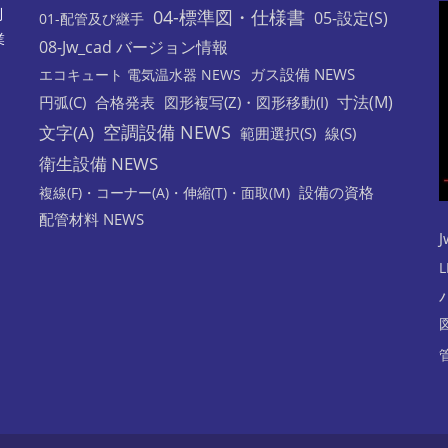
利
04-標準図・仕様書
05-設定(S)
01-配管及び継手
業
08-Jw_cad バージョン情報
ガス設備 NEWS
エコキュート 電気温水器 NEWS
寸法(M)
円弧(C)
合格発表
図形複写(Z)・図形移動(I)
空調設備 NEWS
文字(A)
範囲選択(S)
線(S)
衛生設備 NEWS
設備の資格
複線(F)・コーナー(A)・伸縮(T)・面取(M)
配管材料 NEWS
J
L