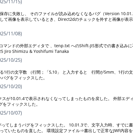
25/11/15)
失敗し、 そのファイルが読み込めなくなるバグ（Version 10.01.
して画像を表示しているとき、Direct2dのチェックを外すと画像が表
25/11/08)
字コマンドの外部エディタで 、tenp.txt へのShift-JIS形式での書き込み
iro Shimizu & Yoshifumi Tanaka
25/10/25)
行の文字数 （行間；「5,10」 と入力すると 行間が5mm、1行の
いバグをフィックスした。
25/10/20)
が10.01.4で表示されなくなってしまったものを戻した。 外部エデ
グをフィックスした。
25/10/07)
ってしまうバグをフィックスした。 10.01.3で、文字入力時、すでに
っていたものを直した。 環境設定ファイル⇒書出しで正常なJWF内容