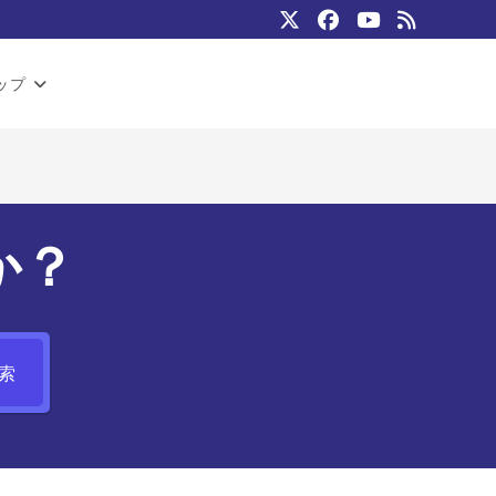
ップ
か？
索