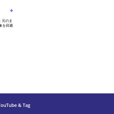
：元のま
象を回避
YouTube & Tag