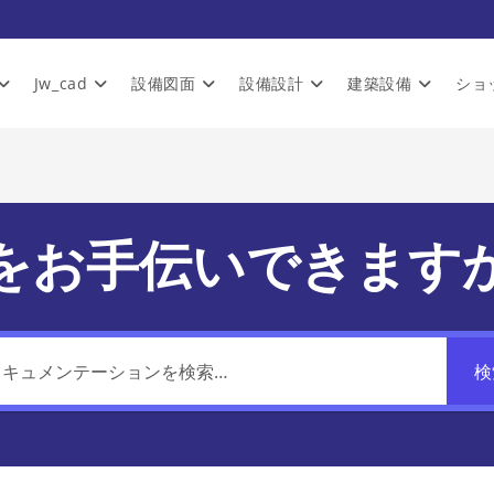
Jw_cad
設備図面
設備設計
建築設備
ショ
をお手伝いできます
検