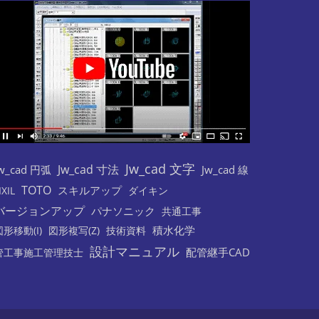
Jw_cad 文字
Jw_cad 寸法
w_cad 円弧
Jw_cad 線
TOTO
スキルアップ
IXIL
ダイキン
バージョンアップ
パナソニック
共通工事
積水化学
図形移動(I)
図形複写(Z)
技術資料
設計マニュアル
配管継手CAD
管工事施工管理技士