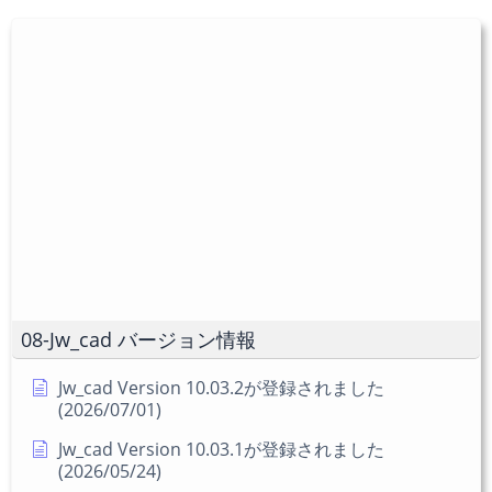
入
を
ユ
力
入
ー
し
力
ザ
て
し
ー
コ
て
名
メ
く
を
ン
だ
入
ト
さ
力
い。
し
(任
て
意)
く
だ
08-Jw_cad バージョン情報
さ
い
Jw_cad Version 10.03.2が登録されました
(2026/07/01)
Jw_cad Version 10.03.1が登録されました
(2026/05/24)