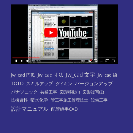
Jw_cad 文字
Jw_cad 寸法
Jw_cad 円弧
Jw_cad 線
TOTO
バージョンアップ
スキルアップ
ダイキン
パナソニック
共通工事
図形移動(I)
図形複写(Z)
積水化学
技術資料
管工事施工管理技士
設備工事
設計マニュアル
配管継手CAD