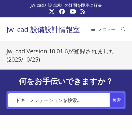
コ
Jw_cadと設備設計の疑問を即座に解決
ン
テ
ン
Jw_cad 設備設計情報室
メニュー
ツ
へ
ス
Jw_cad Version 10.01.6が登録されました
キ
(2025/10/25)
ッ
プ
何をお手伝いできますか？
検索