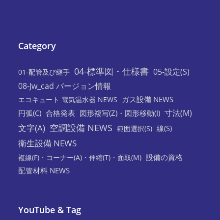
Category
04-標準図・仕様書
05-設定(S)
01-配管及び継手
08-Jw_cad バージョン情報
ガス設備 NEWS
エコキュート 電気温水器 NEWS
寸法(M)
円弧(C)
合格発表
図形複写(Z)・図形移動(I)
空調設備 NEWS
文字(A)
線(S)
範囲選択(S)
衛生設備 NEWS
設備の資格
複線(F)・コーナー(A)・伸縮(T)・面取(M)
配管材料 NEWS
YouTube & Tag