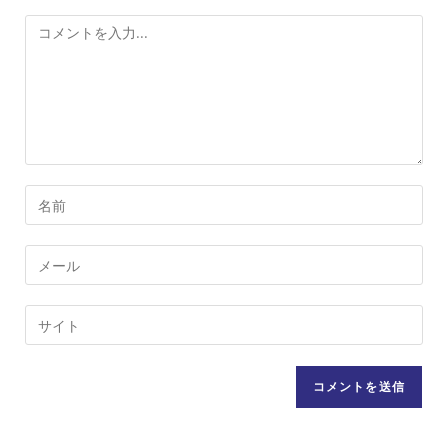
コ
メ
ン
ト
コ
メ
ン
メ
ト
ー
す
ル
Web
る
ア
サ
名
ド
イ
前
レ
ト
ま
ス
の
た
を
URL
は