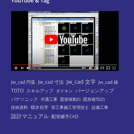
YouTube & Tag
Jw_cad 文字
Jw_cad 寸法
Jw_cad 円弧
Jw_cad 線
TOTO
バージョンアップ
スキルアップ
ダイキン
パナソニック
共通工事
図形移動(I)
図形複写(Z)
積水化学
技術資料
管工事施工管理技士
設備工事
設計マニュアル
配管継手CAD