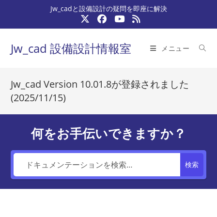
コ
Jw_cadと設備設計の疑問を即座に解決
ン
テ
ン
Jw_cad 設備設計情報室
メニュー
ツ
へ
ス
Jw_cad Version 10.01.8が登録されました
キ
(2025/11/15)
ッ
プ
何をお手伝いできますか？
検索