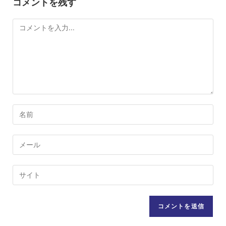
コメントを残す
コ
メ
ン
ト
コ
メ
ン
メ
ト
ー
す
ル
Web
る
ア
サ
名
ド
イ
前
レ
ト
ま
ス
の
た