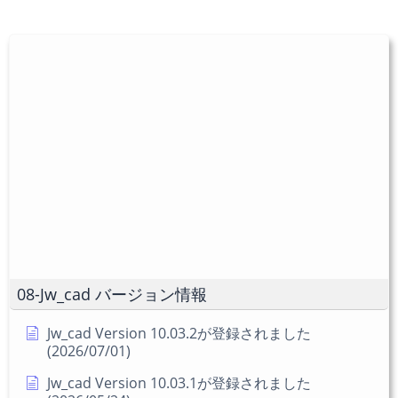
を
URL
は
入
を
ユ
力
入
ー
し
力
ザ
て
し
ー
コ
て
名
メ
く
を
ン
だ
入
ト
さ
力
い。
し
(任
て
意)
く
だ
08-Jw_cad バージョン情報
さ
い
Jw_cad Version 10.03.2が登録されました
(2026/07/01)
Jw_cad Version 10.03.1が登録されました