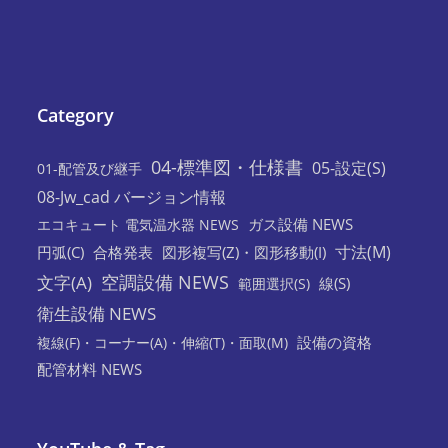
Category
04-標準図・仕様書
05-設定(S)
01-配管及び継手
08-Jw_cad バージョン情報
ガス設備 NEWS
エコキュート 電気温水器 NEWS
寸法(M)
円弧(C)
合格発表
図形複写(Z)・図形移動(I)
空調設備 NEWS
文字(A)
線(S)
範囲選択(S)
衛生設備 NEWS
設備の資格
複線(F)・コーナー(A)・伸縮(T)・面取(M)
配管材料 NEWS