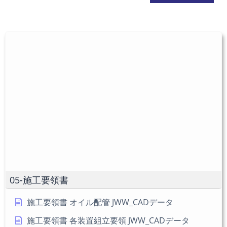
ス
の
た
を
URL
は
入
を
ユ
力
入
ー
し
力
ザ
て
し
ー
コ
て
名
メ
く
を
ン
だ
入
ト
さ
力
い。
し
(任
て
意)
く
だ
05-施工要領書
さ
い
施工要領書 オイル配管 JWW_CADデータ
施工要領書 各装置組立要領 JWW_CADデータ