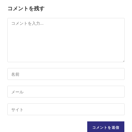
コメントを残す
コ
メ
ン
ト
コ
メ
ン
メ
ト
ー
す
ル
Web
る
ア
サ
名
ド
イ
前
レ
ト
ま