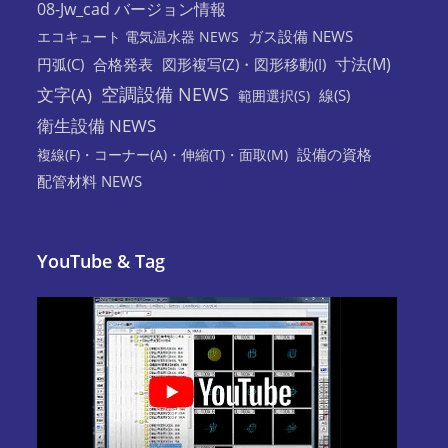
08-Jw_cad バージョン情報
ガス設備 NEWS
エコキュート 電気温水器 NEWS
寸法(M)
円弧(C)
合格発表
図形複写(Z)・図形移動(I)
空調設備 NEWS
文字(A)
線(S)
範囲選択(S)
衛生設備 NEWS
設備の資格
複線(F)・コーナー(A)・伸縮(T)・面取(M)
配管材料 NEWS
YouTube & Tag