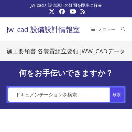
コ
Jw_cadと設備設計の疑問を即座に解決
ン
テ
ン
Jw_cad 設備設計情報室
メニュー
ツ
へ
ス
施工要領書 各装置組立要領 JWW_CADデータ
キ
ッ
プ
何をお手伝いできますか？
検索