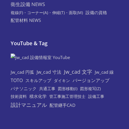
衛生設備 NEWS
設備の資格
複線(F)・コーナー(A)・伸縮(T)・面取(M)
配管材料 NEWS
YouTube & Tag
Jw_cad 文字
Jw_cad 寸法
Jw_cad 円弧
Jw_cad 線
TOTO
バージョンアップ
スキルアップ
ダイキン
パナソニック
共通工事
図形移動(I)
図形複写(Z)
積水化学
技術資料
管工事施工管理技士
設備工事
設計マニュアル
配管継手CAD