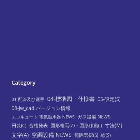
Category
04-標準図・仕様書
05-設定(S)
01-配管及び継手
08-Jw_cad バージョン情報
ガス設備 NEWS
エコキュート 電気温水器 NEWS
寸法(M)
円弧(C)
合格発表
図形複写(Z)・図形移動(I)
空調設備 NEWS
文字(A)
範囲選択(S)
線(S)