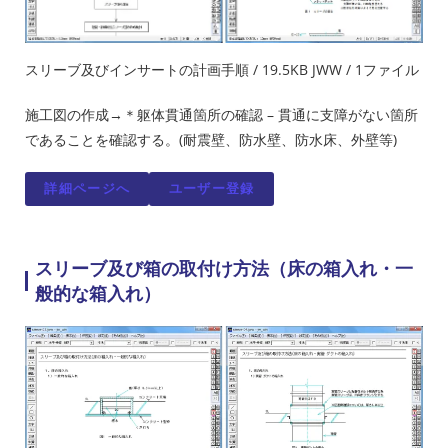
スリーブ及びインサートの計画手順 / 19.5KB JWW / 1ファイル
施工図の作成→＊躯体貫通箇所の確認 – 貫通に支障がない箇所
であることを確認する。(耐震壁、防水壁、防水床、外壁等)
詳細ページへ
ユーザー登録
スリーブ及び箱の取付け方法（床の箱入れ・一
般的な箱入れ）