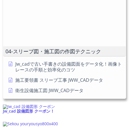
メ
く
を
ン
だ
入
ト
さ
力
い。
し
(任
て
意)
く
だ
04-スリーブ図・施工図の作図テクニック
さ
い
Jw_cadで古い手書きの設備図面をデータ化！画像ト
レースの手順と効率化のコツ
施工要領書 スリーブ工事 JWW_CADデータ
衛生設備施工図 JWW_CADデータ
Jw_cad 設備図形 クーポン！