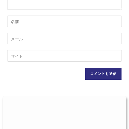
コ
メ
ン
メ
ト
ー
す
ル
Web
る
ア
サ
名
ド
イ
前
レ
ト
ま
ス
の
た
を
URL
は
入
を
ユ
力
入
ー
し
力
ザ
て
し
ー
コ
て
名