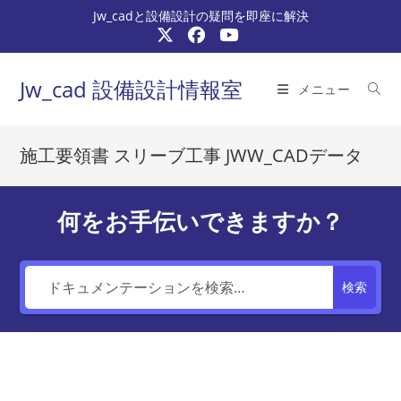
コ
Jw_cadと設備設計の疑問を即座に解決
ン
テ
ン
Jw_cad 設備設計情報室
メニュー
ツ
へ
ス
施工要領書 スリーブ工事 JWW_CADデータ
キ
ッ
プ
何をお手伝いできますか？
検索