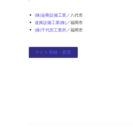
(株)金剛設備工業
／八代市
進興設備工業(株)
／福岡市
(株)千代田工業所
／福岡市
サイト登録・変更