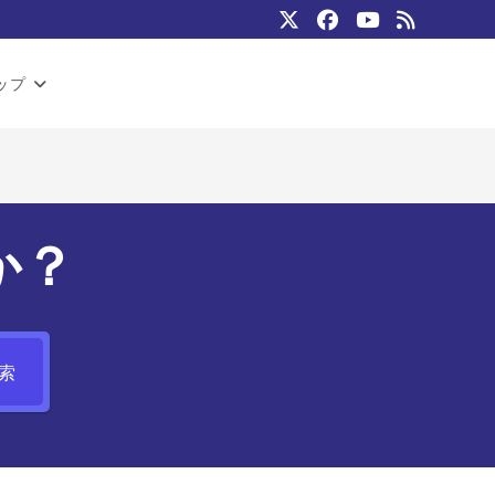
ップ
か？
索