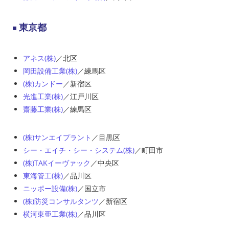
東京都
アネス(株)
／北区
岡田設備工業(株)
／練馬区
(株)カンドー
／新宿区
光進工業(株)
／江戸川区
齋藤工業(株)
／練馬区
(株)サンエイプラント
／目黒区
シー・エイチ・シー・システム(株)
／町田市
(株)TAKイーヴァック
／中央区
東海管工(株)
／品川区
ニッポー設備(株)
／国立市
(株)防災コンサルタンツ
／新宿区
横河東亜工業(株)
／品川区