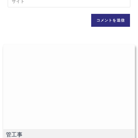
る
ア
サ
名
ド
イ
前
レ
ト
ま
ス
の
た
を
URL
は
入
を
ユ
力
入
ー
し
力
ザ
て
し
ー
コ
て
名
メ
く
を
ン
だ
入
ト
さ
力
い。
し
(任
て
意)
く
だ
管工事