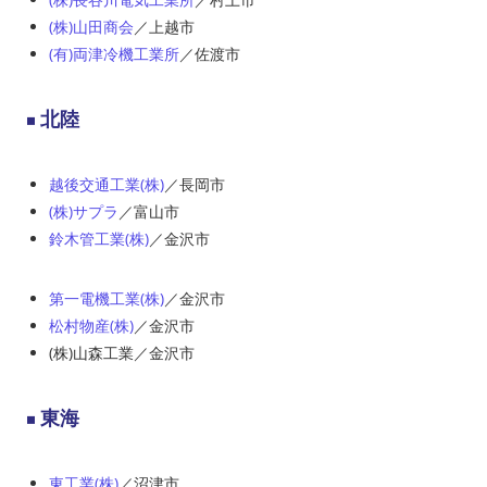
(株)山田商会
／上越市
(有)両津冷機工業所
／佐渡市
北陸
越後交通工業(株)
／長岡市
(株)サプラ
／富山市
鈴木管工業(株)
／金沢市
第一電機工業(株)
／金沢市
松村物産(株)
／金沢市
(株)山森工業／金沢市
東海
東工業(株)
／沼津市