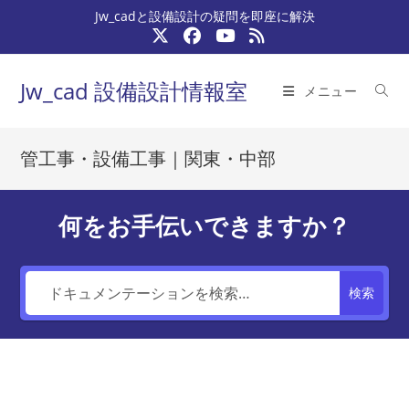
コ
Jw_cadと設備設計の疑問を即座に解決
ン
テ
ン
Jw_cad 設備設計情報室
メニュー
ツ
へ
ス
管工事・設備工事｜関東・中部
キ
ッ
プ
何をお手伝いできますか？
検索