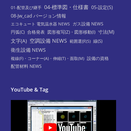
04-標準図・仕様書
05-設定(S)
01-配管及び継手
08-Jw_cad バージョン情報
ガス設備 NEWS
エコキュート 電気温水器 NEWS
寸法(M)
円弧(C)
合格発表
図形複写(Z)・図形移動(I)
空調設備 NEWS
文字(A)
線(S)
範囲選択(S)
衛生設備 NEWS
設備の資格
複線(F)・コーナー(A)・伸縮(T)・面取(M)
配管材料 NEWS
YouTube & Tag