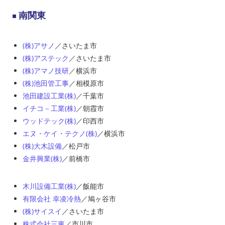
南関東
(株)アサノ
／さいたま市
(株)アステック
／さいたま市
(株)アマノ技研
／横浜市
(株)池田管工事
／相模原市
池田建設工業(株)
／千葉市
イチコ－工業(株)
／朝霞市
ウッドテック(株)
／印西市
エヌ・ケイ・テクノ(株)
／横浜市
(株)大木設備
／松戸市
金井興業(株)
／前橋市
木川設備工業(株)
／飯能市
有限会社 幸凌冷熱
／鳩ヶ谷市
(株)サイスイ
／さいたま市
株式会社三東
／市川市