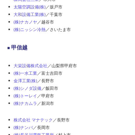
太陽空調設備(株)
／坂戸市
大和設備工業(株)
／千葉市
(株)ナカノヤ
／越谷市
(株)ニッシン冷熱
／さいたま市
甲信越
大栄設備株式会社
／山梨県甲府市
(株)一水工業
／富士吉田市
金澤工業(株)
／長野市
(株)シノダ設備
／飯田市
(株)トーレイ
／甲府市
(株)ナカムラ
／新潟市
株式会社 マナテック
／長野市
(株)ナンバ
／長岡市
(株)長谷川電気工業所
／村上市