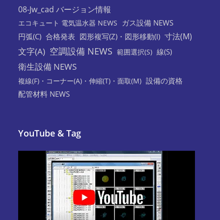
08-Jw_cad バージョン情報
ガス設備 NEWS
エコキュート 電気温水器 NEWS
寸法(M)
円弧(C)
合格発表
図形複写(Z)・図形移動(I)
空調設備 NEWS
文字(A)
線(S)
範囲選択(S)
衛生設備 NEWS
設備の資格
複線(F)・コーナー(A)・伸縮(T)・面取(M)
配管材料 NEWS
YouTube & Tag