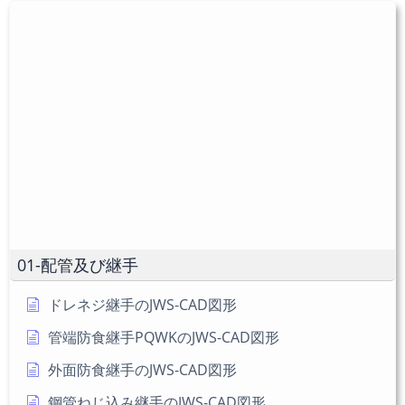
を
ユ
力
入
ー
し
力
ザ
て
し
ー
コ
て
名
メ
く
を
ン
だ
入
ト
さ
力
い。
し
(任
て
意)
く
だ
01-配管及び継手
さ
い
ドレネジ継手のJWS-CAD図形
管端防食継手PQWKのJWS-CAD図形
外面防食継手のJWS-CAD図形
鋼管ねじ込み継手のJWS-CAD図形