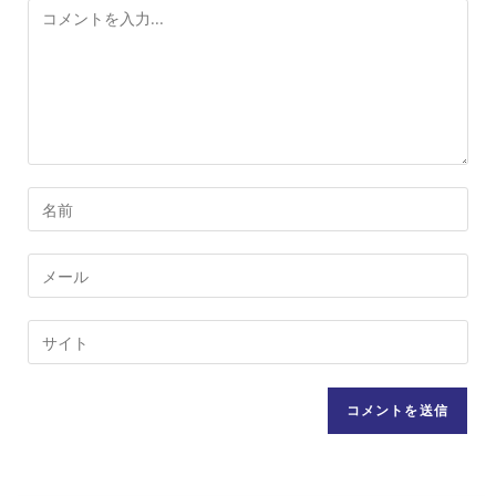
コ
メ
ン
ト
コ
メ
ン
メ
ト
ー
す
ル
Web
る
ア
サ
名
ド
イ
前
レ
ト
ま
ス
の
た
を
URL
は
入