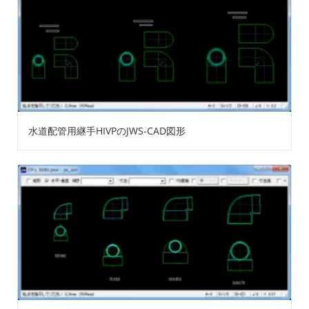
水道配管用継手HIVPのJWS-CAD図形