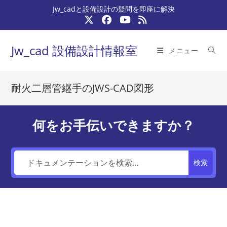
コ
Jw_cadと設備設計の疑問を即座に解決
ン
テ
ン
Jw_cad 設備設計情報室
メニュー
ツ
へ
ス
耐火二層管継手のJWS-CAD図形
キ
ッ
プ
何をお手伝いできますか？
検索