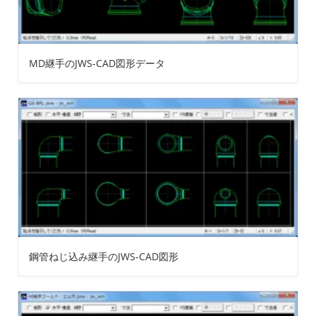
MD継手のJWS-CAD図形データ
鋼管ねじ込み継手のJWS-CAD図形