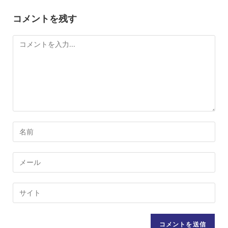
コメントを残す
コ
メ
ン
ト
コ
メ
ン
メ
ト
ー
す
ル
Web
る
ア
サ
名
ド
イ
前
レ
ト