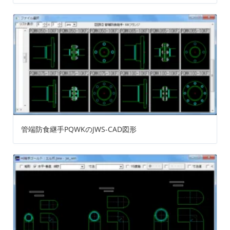
管端防食継手PQWKのJWS-CAD図形