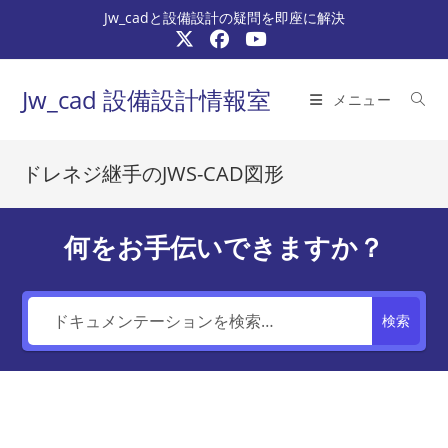
コ
Jw_cadと設備設計の疑問を即座に解決
ン
テ
ン
Jw_cad 設備設計情報室
メニュー
ツ
へ
ス
ドレネジ継手のJWS-CAD図形
キ
ッ
プ
何をお手伝いできますか？
検索