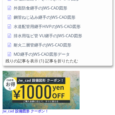
外面防食継手のJWS-CAD図形
鋼管ねじ込み継手のJWS-CAD図形
水道配管用継手HIVPのJWS-CAD図形
排水用塩ビ管 VU継手のJWS-CAD図形
耐火二層管継手のJWS-CAD図形
MD継手のJWS-CAD図形データ
残りの記事を表示 (1)
記事を折りたたむ
Jw_cad 設備図形 クーポン！