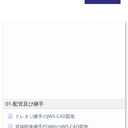
ま
ス
の
た
を
URL
は
入
を
ユ
力
入
ー
し
力
ザ
て
し
ー
コ
て
名
メ
く
を
ン
だ
入
ト
さ
力
い。
し
(任
て
意)
く
だ
01-配管及び継手
さ
い
ドレネジ継手のJWS-CAD図形
管端防食継手PQWKのJWS-CAD図形