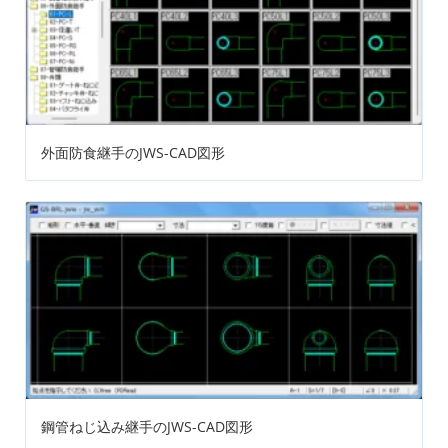
外面防食継手のJWS-CAD図形
鋼管ねじ込み継手のJWS-CAD図形