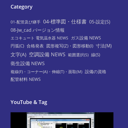
Category
04-標準図・仕様書
05-設定(S)
01-配管及び継手
08-Jw_cad バージョン情報
ガス設備 NEWS
エコキュート 電気温水器 NEWS
寸法(M)
円弧(C)
合格発表
図形複写(Z)・図形移動(I)
空調設備 NEWS
文字(A)
線(S)
範囲選択(S)
衛生設備 NEWS
設備の資格
複線(F)・コーナー(A)・伸縮(T)・面取(M)
配管材料 NEWS
YouTube & Tag