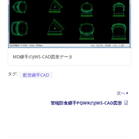
MD継手のJWS-CAD図形データ
タグ:
配管継手CAD
次へ
管端防食継手PQWKのJWS-CAD図形