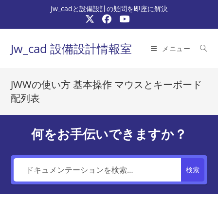
コ
Jw_cadと設備設計の疑問を即座に解決
ン
テ
ン
Jw_cad 設備設計情報室
メニュー
ツ
へ
ス
JWWの使い方 基本操作 マウスとキーボード
キ
配列表
ッ
プ
何をお手伝いできますか？
検索