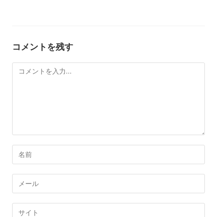
コメントを残す
コ
メ
ン
ト
コ
メ
ン
メ
ト
ー
す
ル
Web
る
ア