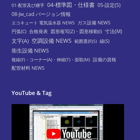
04-標準図・仕様書
05-設定(S)
01-配管及び継手
08-Jw_cad バージョン情報
ガス設備 NEWS
エコキュート 電気温水器 NEWS
寸法(M)
円弧(C)
合格発表
図形複写(Z)・図形移動(I)
空調設備 NEWS
文字(A)
線(S)
範囲選択(S)
衛生設備 NEWS
設備の資格
複線(F)・コーナー(A)・伸縮(T)・面取(M)
配管材料 NEWS
YouTube & Tag