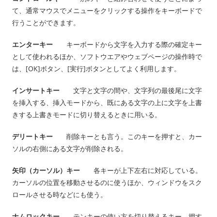
て、通常マウスでメニューをクリックする操作をキーボードで
行うことができます。
エンターキー
キーボードから文字を入力する際の確定キー
として使われるほか、ソフトウエアやウェブページの操作時で
は、[OK]ボタン、[実行]ボタンとしてよく利用します。
インサートキー
文字と文字の間や、文字列の最後尾に文字
を挿入する、挿入モードから、既にある文字の上に文字を上書
きする上書きモードに切り替えるときに用いる。
デリートキー
削除キーとも言う。このキーを押すと、カー
ソルの右側にある文字が削除される。
矢印（カーソル）キー
各キーが上下左右に対応している。
カーソルの位置を移動させるのに使うほか、ウィンドウをスク
ロールさせる時などにも使う。
ナムロックキー
テンキーの使い方を切り替えるキー。押す