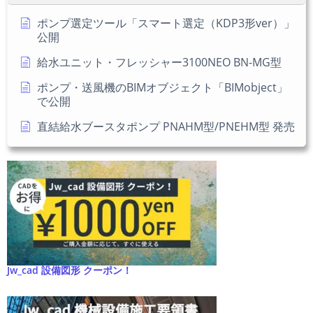
さ
い
ポンプ選定ツール「スマート選定（KDP3形ver）」
公開
給水ユニット・フレッシャー3100NEO BN-MG型
ポンプ・送風機のBIMオブジェクト「BIMobject」
で公開
直結給水ブースタポンプ PNAHM型/PNEHM型 発売
Jw_cad 設備図形 クーポン！