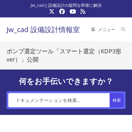
コ
Jw_cadと設備設計の疑問を即座に解決
ン
テ
ン
Jw_cad 設備設計情報室
メニュー
ツ
へ
ス
ポンプ選定ツール「スマート選定（KDP3形
キ
ver）」公開
ッ
プ
何をお手伝いできますか？
検索