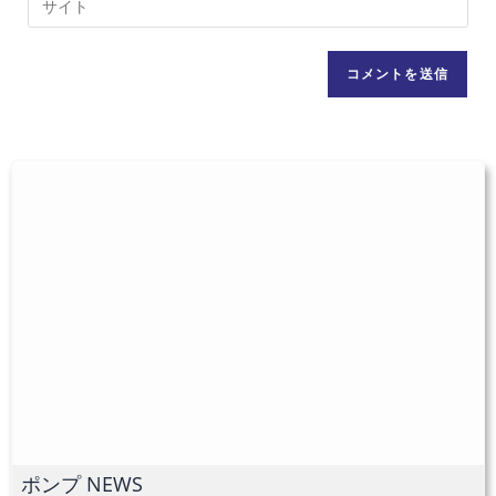
る
ア
サ
名
ド
イ
前
レ
ト
ま
ス
の
た
を
URL
は
入
を
ユ
力
入
ー
し
力
ザ
て
し
ー
コ
て
名
メ
く
を
ン
だ
入
ト
さ
力
い。
し
(任
て
意)
く
だ
ポンプ NEWS