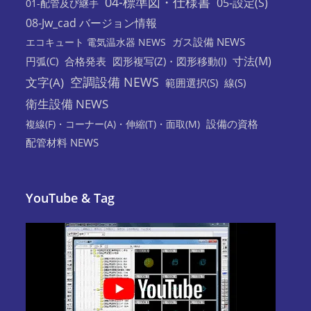
04-標準図・仕様書
05-設定(S)
01-配管及び継手
08-Jw_cad バージョン情報
ガス設備 NEWS
エコキュート 電気温水器 NEWS
寸法(M)
円弧(C)
合格発表
図形複写(Z)・図形移動(I)
空調設備 NEWS
文字(A)
範囲選択(S)
線(S)
衛生設備 NEWS
設備の資格
複線(F)・コーナー(A)・伸縮(T)・面取(M)
配管材料 NEWS
YouTube & Tag